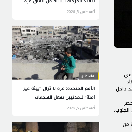
تنفيذ المرحلة الثانية من اتفاق غزة
أغسطس 5, 2026
 في
فلسطين
اد
د داخل
الأمم المتحدة: غزة لا تزال “بيئة غير
آمنة” للمدنيين بفعل الهجمات
خضر
الإسرائيلية
أغسطس 5, 2026
الجنوب،
 من