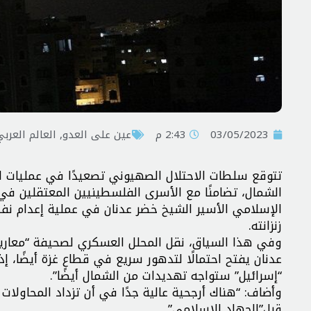
03/05/2023
2:43 م
عين على العدو
,
العالم العرب
تتوقع سلطات الاحتلال الصهيوني تصعيدًا في عمليات ا
الشمال، تضامنًا مع الأسرى الفلسطينيين المعتقلين ف
الإسلامي الأسير الشيخ خضر عدنان في عملية إعدام نفذ
زنزانته.
وفي هذا السياق، نقل المحلل العسكري لصحيفة “معاريف” 
عدنان يفتح احتمالًا لتدهور سريع في قطاع غزة أيضًا، إ
“إسرائيل” ستواجه تهديدات من الشمال أيضًا”.
وأضاف: “هناك أرجحية عالية جدًا في أن تزداد المحاولات 
قبل”الجهاد الإسلامي”.