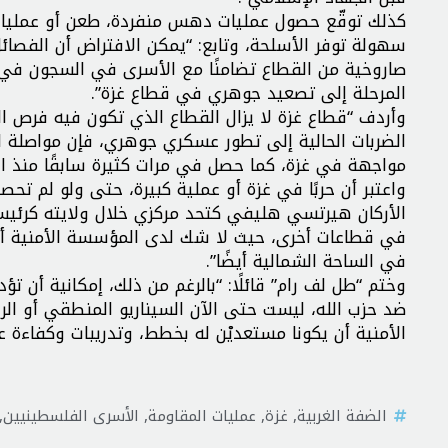
كذلك توقّع حصول عمليات دهس منفردة، طعن أو عمليات 
سهولة توفر الأسلحة، وتابع: “يمكن الافتراض أن الفص
صاروخية من القطاع تضامنًا مع الأسرى في السجون في ا
المرحلة إلى تصعيد جوهري في قطاع غزة”.
وأردف “قطاع غزة لا يزال القطاع الذي تكون فيه فرص العمل
الضربات الحالية إلى تطور عسكري جوهري، فإن مواصلة 
مواجهة في غزة، كما حصل في مرات كثيرة سابقًا منذ الانفصال ق
واعتبر أن حربًا في غزة أو عملية كبيرة، حتى ولو لم تح
الأركان هيرتسي هليفي كتحد مركزي خلال ولايته كرئيس 
في قطاعات أخرى، حيث لا شك لدى المؤسسة الأمنية أنه
في الساحة الشمالية أيضًا”.
وختم “طل لف رام” قائلًا: “بالرغم من ذلك، إمكانية أن
ضد حزب الله، ليست حتى الآن السيناريو المنطقي أو ال
الأمنية أن يكونا مستعديْن له بخطط، وتدريبات وكفاءة عم
الضفة الغربية
,
غزة
,
عمليات المقاومة
,
الأسرى الفلسطينيين
,