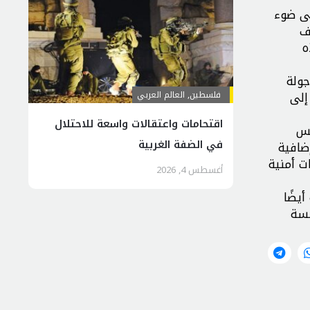
لى ضوء
ف
ه
جولة
إلى
فلسطين
,
العالم العربي
اقتحامات واعتقالات واسعة للاحتلال
يس
في الضفة الغربية
ضافية
ت أمنية
أغسطس 4, 2026
يضًا
سسة