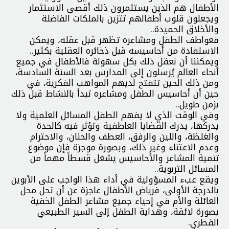
الأطفال هم الذين يستثمرون ذلك أقصى الاستثمار
ويجعلون قلوب أطفالهم تتزين بالملكات الفاضلة
والأخلاق الحميدة..
فعواطف الطفل ومشاعره تظهر قبل عقله، ويمكن
الاستفادة من أحاسيسه قبل ذخائره العقلية بكثير..
ويمكننا أن نعقل ذلك بكل سهولة فالأطفال في جميع
أنحاء العالم يُرسلون إلى المدارس بعد السنة السادسة،
ومن ذلك الحين تتفتح لديهم المواهب الفكرية، في
حين أن أحاسيس الطفل ومشاعره تبدأ بالنشاط قبل ذلك
بزمن طويل..
وفي الوقت الذي لا يفهم الطفل المسائل العلمية ولا
يدركها، يدرك القضايا العاطفية وتؤثر فيه كالحدة
والغلظة، واللين والرفق، العطف والحنان، والاحترام
وعدم الاعتناء وغير ذلك، وبصورة موجزة فإن موضوع
تنمية المشاعر والأحاسيس يشغل قسطاً مهماً من
المسائل التربوية..
ويقع عبء المسؤولية في أداء هذا الواجب على الأبوين
بالدرجة الأولى، فرياض الأطفال عاجزة عن أن تحل محل
العائلة والأم في إحياء جميع مشاعر الطفل الخفية
بصورة لائقة، وهداية الطفل إلى السير الطبيعي
الفطري.