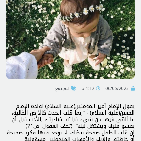
06/05/2023
1:12 م
المجتمع
يقول الإمام أمير المؤمنين(عليه السلام) لولده الإمام
الحسن(عليه السلام):- “إنما قلب الحدث كالأرض الخالية،
ما ألقي فيها من شيء قبلته، فبادرتك بالأدب قبل أن
يقسو قلبك ويشتغل لبك”، (تحف العقول: ص71).
إن قلب الطفل صفحة بيضاء، لا يوجد فيها فكرة صحيحة
أو خاطئة، والآباء والأمهات المتحملين مسؤولية