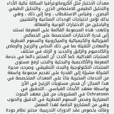
معدات الاختبار مثل الكروماتوغرافيا السائلة عالية الأداء
والتحليل الطيفي للامتصاص الذري ، والتحليل الطيفي
البصري ، وقياس الاستقطاب ، وما إلى ذلك ، وهي
بذلك تؤمن احتياجات الوحدات الصناعية والتقنيين
والباحثين من الاختبارات النوعية والفعالة.
وتابعت: هذه المجموعة القائمة على المعرفة تستند
إلى قدرة الاختبارات المتخصصة على الخصائص
الفيزيائية والكيميائية والميكروبية والسموم الفطرية
والمعادن الثقيلة بما في ذلك النحاس والزرنيخ والرصاص
والكادميوم والزئبق والحديد و الزنك في مختلف
المنتجات الغذائية. كما أكدت: أن المختبر دائما في خدمة
المعرفة والأكاديمية والبحثية والنخب لرفع مستوى
المنتجات التكنولوجية والبحث التطبيقي. وصرحت مديرة
الشركة مشيرًة إلى القدرة على تقديم مجموعة واسعة
من الخدمات المخبرية بناءً على المعدات المتخصصة في
هذا المجال: أن فحص مستويات الزرنيخ في الأرز
بواسطة معهد الأبحاث القياسي ، التحقيق في
Ochratoxin في المشروبات من قبل معهد البحوث
المعيارية وفحص السموم الفطرية في الدقيق والحبوب
وهي من المشاريع الخاصة لهذا المعمل.
وقالت بخصوص عقد الدورات التدريبية: مختبر نظام جودة