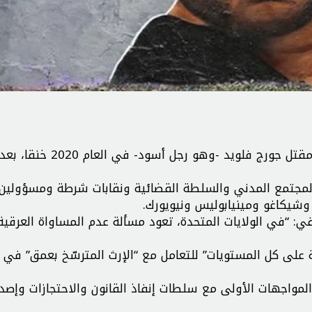
شُكِّل فريق الخبراء المستقلين التابع للأمم المتحدة بعد مقتل جورج فلوي
ات من المجتمع المدني والسلطة القضائية ونقابات شرطة ومسؤولين
وشيكاغو ومينيابوليس ونيويورك.
 “في الولايات المتحدة، تعود مسألة عدم المساواة العرقية
على كل المستويات” للتعامل مع “الإرث المترسّخ بعمق” في ا
لمواجهات الأولى مع سلطات إنفاذ القانون والاحتجازات وإصدا