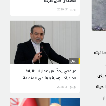
المعتدي حتّى طرده
يوليو 31, 2026
د -وهو رجل أسود- في العام 2020 خنقا، بعدما ثبته
إيران
عراقجي يحذّر من عمليات “الراية
 إلى
الكاذبة” الإسرائيلية في المنطقة
لحياة
يوليو 31, 2026
ر