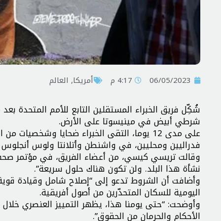
06/05/2023
4:17 م
أمريكا
,
العالم
شرطي أبيض في مينيسوتا على الأرض.
على مدى 12 يوما، التقى الخبراء ضحايا وشخصي
فدراليين ومحليين، في واشنطن وأتلانتا ولوس أنجلوس 
وقالت تريسي كيسي، من أعضاء الفريق، في مؤتمر صحفي:
نشأة هذا البلد. ولن تكون هناك حلول سريعة”.
وأضافت أن الشروط تدعو إلى “إصلاح شامل وقيادة قوية 
اليومية للسكان المتحدّرين من أصول أفريقية.
وأوضحت: “حتى يومنا هذا، يظهر التمييز العنصري خلال ا
الأحكام والحرمان من الحقوق”.