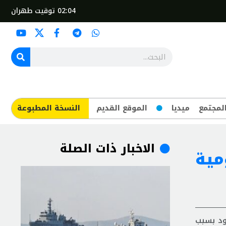
02:04
توقيت طهران
لمجتمع
ميديا
الموقع القديم
​النسخة المطبوعة
الاخبار ذات الصلة
مية
ود بسبب