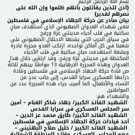
بسم الله الرحمن الرحيم
{أذن للذين يقاتلون بأنهم ظلموا وإن الله على
نصرهم لقدير}
بيان صادر عن حركة الجهاد الإسلامي في فلسطين
ننعى شهداء العدوان الصهيوني الذي استهدف مبانٍ
سكنية في قلب أحياء مدينتي غزة ورفح
في سياق الحرب التي يشنها الاحتلال الصهيوني على
شعبنا في كل أماكن تواجده، ارتكب العدو مجزرة غادرة
وبشعة استهدفت مبانٍ سكنية في قلب الأحياء
المكتظة في مدينتي غزة ورفح، وقد ارتقى خلال هذا
العدوان وهذه المجزرة الارهابية 13 مواطنًا بينهم ثلاثةٌ
من قادة حركة الجهاد الإسلامي في فلسطين وقادة
ذراعها العسكري سرايا القدس، إلى جانب عددٍ من
النساء والأطفال، كما أصيب جراء هذه المجزرة عدد من
المواطنين.
والشهداء هم:
️
الشهيد القائد الكبير/ جهاد شاكر الغنام – أمين
سر المجلس العسكري في سرايا القدس
️ الشهيد القائد الكبير/ طارق محمد عز الدين –
أحد قيادات حركة الجهاد الإسلامي في فلسطين
️ الشهيد القائد الكبير / خليل صلاح البهتيني –
عضو المجلس العسكري وقائد المنطقة الشمالية