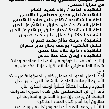
في سرايا القدس.
️ الشهيدة الحاجة / وفاء شديد الغنام
️ الشهيدة/ ليلي مجدي مصطفي البهتيني
️ الطفلة الشهيدة / هاجر خليل صلاح البهتيني
️ الطفل الشهيد / علي طارق ابراهيم عز الدين
️ الطفلة الشهيدة / ميار طارق إبراهيم عز الدين
️ الشهيد الدكتور / جمال صابر محمد خصوان
️ الشهيدة / مرفت صالح محمد خصوان
️ الطفل الشهيد/ يوسف جمال صابر خصوان
️ الشهيدة / دانيه علاء عطا عدس
️ الشهيدة / إيمان علاء عطا عدس
إننا إذ نزف هذه الكوكبة من شهداء المقاومة وقادة
شعبنا الفلسطيني وأبنائه الأبرار، فإننا نؤكد على ما
يلي:
أولاً: نحمل العدو الصهيوني كامل المسؤولية عن هذه
المجزرة الارهابية الغادرة والبشعة التي تجاوزت كل
الحدود ومثلت انتهاكاً خطيراً لوقف إطلاق النار.
ثانياً: إن الرد الفلسطيني على هذه المجزرة العدوانية
البشعة لن يتأخر، وإن سرايا القدس والمقاومة لن
تتهاون أبداً أمام هذه الدماء الطاهرة.
ثالثاً: لن يحقق العدو أهدافه ومبتغاه من وراء هذه