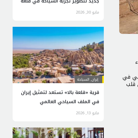
جديد لتطوير تجربة السياحة في قلعة
بالا
مايو 30, 2026
ء
جبي في
إيران
,
السياحة
 قلب
قرية «قلعة بالا» تستعد لتمثيل إيران
في الملف السياحي العالمي
مايو 13, 2026