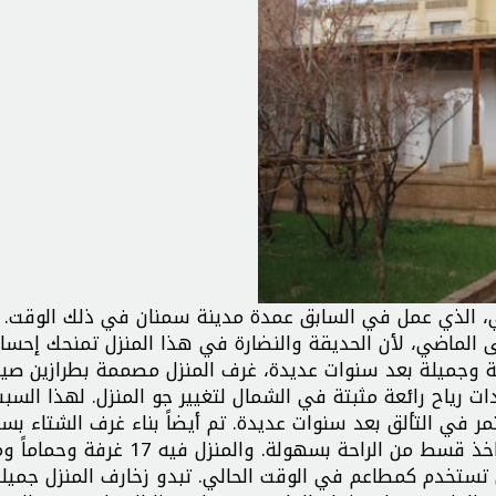
ائلة الشريف رجبي، الذي عمل في السابق عمدة مدينة سمنان في ذلك الوقت.
 الماضي، لأن الحديقة والنضارة في هذا المنزل تمنحك إحساس
افئة وجميلة بعد سنوات عديدة، غرف المنزل مصممة بطرازين صي
رياح رائعة مثبتة في الشمال لتغيير جو المنزل. لهذا السبب
ر في التألق بعد سنوات عديدة. تم أيضاً بناء غرف الشتاء بس
مرتفع جداً بحيث تزداد مساحة الغرفة ويمكن للمقيمين اخذ قسط من الراحة بسهولة. والمنزل فيه
ال تستخدم كمطاعم في الوقت الحالي. تبدو زخارف المنزل جميلة 