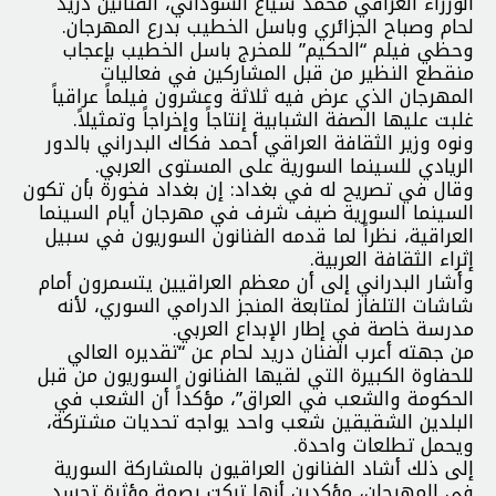
الوزراء العراقي محمد شياع السوداني، الفنانين دريد
لحام وصباح الجزائري وباسل الخطيب بدرع المهرجان.
وحظي فيلم “الحكيم” للمخرج باسل الخطيب بإعجاب
منقطع النظير من قبل المشاركين في فعاليات
المهرجان الذي عرض فيه ثلاثة وعشرون فيلماً عراقياً
غلبت عليها الصفة الشبابية إنتاجاً وإخراجاً وتمثيلاً.
ونوه وزير الثقافة العراقي أحمد فكاك البدراني بالدور
الريادي للسينما السورية على المستوى العربي.
وقال في تصريح له في بغداد: إن بغداد فخورة بأن تكون
السينما السورية ضيف شرف في مهرجان أيام السينما
العراقية، نظراً لما قدمه الفنانون السوريون في سبيل
إثراء الثقافة العربية.
وأشار البدراني إلى أن معظم العراقيين يتسمرون أمام
شاشات التلفاز لمتابعة المنجز الدرامي السوري، لأنه
مدرسة خاصة في إطار الإبداع العربي.
من جهته أعرب الفنان دريد لحام عن “تقديره العالي
للحفاوة الكبيرة التي لقيها الفنانون السوريون من قبل
الحكومة والشعب في العراق”، مؤكداً أن الشعب في
البلدين الشقيقين شعب واحد يواجه تحديات مشتركة،
ويحمل تطلعات واحدة.
إلى ذلك أشاد الفنانون العراقيون بالمشاركة السورية
في المهرجان، مؤكدين أنها تركت بصمة مؤثرة تجسد