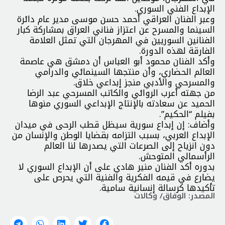
الإبداع الفني السوري.
وعبر الفنان العراقي أحمد حسن موسى مدير عام دائرة
السينما والمسرح عن اعتزاز فناني العراق بمشاركة كبار
الفنانين السوريين في المهرجان التي تمثل العلامة
الفارقة لهذه الدورة.
وأكد الفنان محمود أبو العباس أن دمشق هي عاصمة
العالم الحضاري، وأن منتجها السينمائي والدرامي
والمسرحي والأدبي منجز إبداعي خلاق.
من جهته أعرب الروائي والكاتب المسرحي عبد الرضا
الحميد عن سعادته بالإنتاج الإبداعي السوري منوها
بفيلم “الحكيم”.
وأضاف: إن إبداع سورية سيظل قطب الرحى في ميدان
الإبداع العربي، بسبب التزامه بقضايا الوطن والإنسان من
دون انزياح إلى الصرعات التي يصدرها لنا العالم
الرأسمالي المتوحش.
بدوره أكد الفنان منير هادي على أن الإبداع السوري لا
يضارع في قيمه الفكرية والفنية التي يحرص على
تأكيدها كرسالة إنسانية سامية.
المصدر: الوفاق/ وكالات