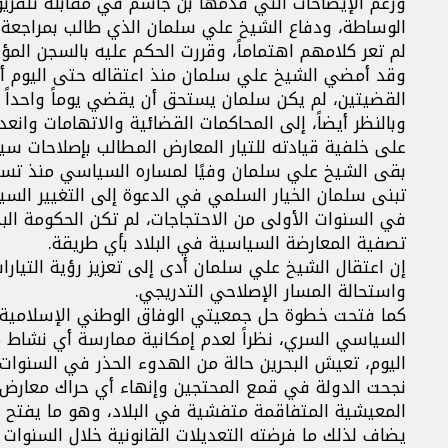
ورغم الإيضاحات التي قدمها بن جاسم في مقابلة تلفزيو
الوساطة، ودفاع الشيخ علي سلمان الذي طالب بمراجعة تس
لم تعر كلامهم اهتماماً، وقررت الحكم عليه بالسجن المؤب
القضيتين، لم يكن سلمان يستحق أن يقضي يوماً واحداً 
وبالنظر أيضاً، إلى المحاكمات القضائية والاتهامات وا
على خلفية قيادته للتيار المعارض المطالب بإصلاحات سيا
بقى الشيخ علي سلمان وفيًا لمساره السياسي منذ تسعي
تبنى سلمان الخيار السلمي في الدعوة إلى التغيير السي
في السنوات الأولى من الاحتجاجات، لم تكن الحكومة الب
تصفية المعارضة السياسية في البلاد بأي طريقة.
إن اعتقال الشيخ علي سلمان أدى إلى تعزيز رؤية التيار
واستحالة المسار الإصلاحي التدريجي.
كما فتحت خطوة حل جمعيتي الوفاق الوطني الإسلامية وج
السياسي السري، نظراً لعدم إمكانية ممارسة أي نشاط مع
اليوم، تعيش البحرين حالة من الهدوء الحذر في السنوات ا
نجحت الدولة في قمع المحتجين وإنهاء أي حراك معارض. ر
المعيشية المتفاقمة متفشية في البلاد، وهو ما يفتح ا
يضاف لذلك ما فرضته التعديلات القانونية خلال السنوا