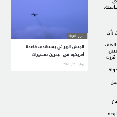
وى
ياسية،
 رأي
إيران
,
أمريكا
لعنف.
الجیش الإیراني يستهدف قاعدة
يين.
أمريكية في البحرين بمسيرات
 قررت
انقضاضیة
يوليو 21, 2026
ولة
مل
اع
ارضة