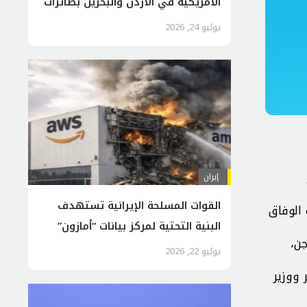
الأمريكية في الأردن والبحرين بطائرات
مسيرة
يوليو 24, 2026
إيران
القوات المسلحة الإيرانية تستهدف
 الوفاق
البنية التحتية لمركز بيانات “أمازون”
ي السجن،
في البحرين
يوليو 22, 2026
ووزير