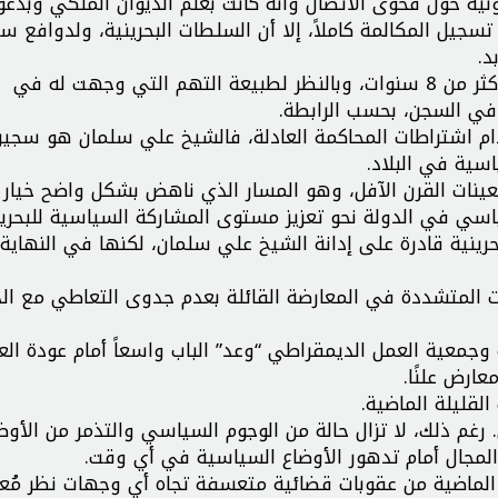
نية حول فحوى الاتصال وأنه كانت بعلم الديوان الملكي وبدع
جيل المكالمة كاملاً، إلا أن السلطات البحرينية، ولدوافع س
د.
وقد أمضي الشيخ علي سلمان منذ اعتقاله حتى اليوم أكثر من 8 سنوات، وبالنظر لطبيعة التهم التي وجهت له في
في السجن، بحسب الرابطة.
نعدام اشتراطات المحاكمة العادلة، فالشيخ علي سلمان هو سجين
سية في البلاد.
نات القرن الآفل، وهو المسار الذي ناهض بشكل واضح خيار ا
اسي في الدولة نحو تعزيز مستوى المشاركة السياسية للبحرين
حرينية قادرة على إدانة الشيخ علي سلمان، لكنها في النهاية
ات المتشددة في المعارضة القائلة بعدم جدوى التعاطي مع الد
معية العمل الديمقراطي “وعد” الباب واسعاً أمام عودة الع
ارض علنًا.
لقليلة الماضية.
غم ذلك، لا تزال حالة من الوجوم السياسي والتذمر من الأوض
لمجال أمام تدهور الأوضاع السياسية في أي وقت.
ت الماضية من عقوبات قضائية متعسفة تجاه أي وجهات نظر مُع