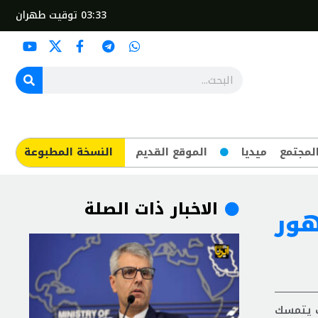
03:33
توقيت طهران
لمجتمع
ميديا
الموقع القديم
​النسخة المطبوعة
الاخبار ذات الصلة
هور
ت يتمسك