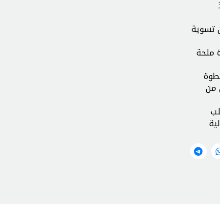
ن تسوية
ة ملحة
خطوة
 من
لب
ية