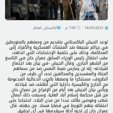
16/05/2023
7:09 م
باكستان
,
العالم
توعد الجيش الباكستاني بتقديم من وصفهم بالمتورطين
في جرائم شنيعة ضد المنشآت العسكرية والأفراد إلى
المحاكمة، وذلك على خلفية الإحتجاجات التي اندلعت
عقب اعتقال رئيس الوزراء السابق عمران خان في التاسع
من الشهر الجاري. وقال الجيش -في بيان بعد اجتماع
لقيادته- إنه لن يمارس ضبط النفس ضد من سماهم
الجناة والمفسدين والمخالفين تحت أي ظرف من
الظروف، مستنكرا ما وصفها بالحرب الدعائية المدعومة
من الخارج والمُيسرة داخليا التي أُطلقت ضد قيادته.
ويأتي بيان الجيش بعد أيام من الإفراج عن عمران خان
من قبل محكمة إسلام آباد العليا، وسبقت ذلك أعمال
شغب وفوضى طالت عددا من مدن البلاد، احتجاجا على
اعتقاله بتهم التورط في قضايا فساد. من جهته، قال
عمران خان إن لديه أدلة سيقدمها في أي تحقيق