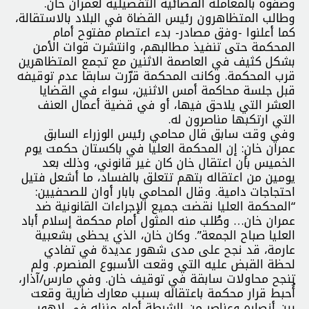
وصفوه بالمعاملة القضائية التفضيلية لعمران خان.
وطالب المتظاهرون رئيس القضاة في البلاد بالاستقالة،
كما أعلنوا -وفق مصادر- بدء اعتصام مفتوح أمام
المحكمة حتى تنفيذ مطالبهم، وانتشرت قوات الأمن
بشكل كثيف في العاصمة الاثنين مع تجمع المتظاهرين
قرب المحكمة. وكانت المحكمة قرّرت سابقا عدم توقيفه
قبل جلسة محاكمة أمس الاثنين، سواء في القضايا
العشر التي يلاحق فيها، أو في قضية أعمال العنف
التي ارتكبها مناصرون له.
وفي وقت سابق قال محامي رئيس الوزراء السابق
عمران خان: إن المحكمة العليا في باكستان حكمت يوم
الخميس بأن اعتقال خان كان غير قانوني، وذلك بعد
يومين من اعتقاله بتهم تتعلق بالفساد، ما أشعل فتيل
احتجاجات دامية. وقال المحامي بابار أوان للصحفيين:
“المحكمة العليا نقضت جميع الإجراءات القانونية ضد
عمران خان… وطُلب منه المثول أمام محكمة إسلام أباد
العليا صباح الجمعة”. وكان خان، الذي يحظى بشعبية
عارمة، قد نجح على مدى شهور عديدة في تفادي
لحظة القبض عليه التي وقعت الأسبوع المنصرم. ولم
تنجح محاولات سابقة في توقيف خان. وفي مارس/آذار،
أُحبط قرار محكمة باعتقاله بسبب معارك ضارية وقعت
بين أنصاره وعناصر من الشرطة أمام منزله في لاهور.