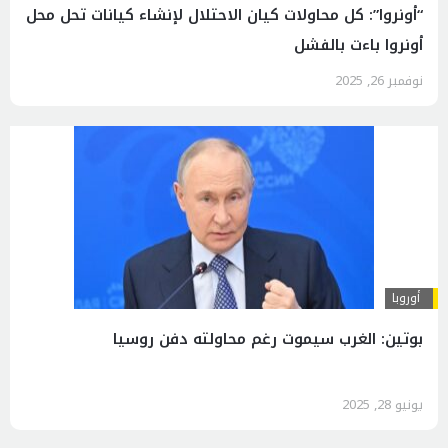
“أونروا”: كل محاولات كيان الاحتلال لإنشاء كيانات تحل محل
أونروا باءت بالفشل
نوفمبر 26, 2025
أوروبا
بوتين: الغرب سيموت رغم محاولته دفن روسيا
يونيو 28, 2025