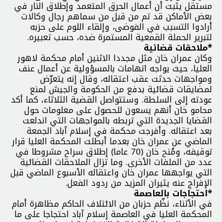
مستقل يثبت أن أعمال الحرق المتعمد وإطلاق النار في
بعض الأماكن قد تم من قبل من سماهم رجال وكالات
أرادوا التسبب في الفوضى، وإلقاء اللوم على حزبه
لتبرير الحملة القمعية المستمرة ضده، حسب تعبيره.
*ملاحقات قضائية
وكان عمران خان مثل مجددا الاثنين أمام محكمة لاهور
العليا، حيث يواجه اتهامات بالمسؤولية عن أعمال عنف
ومواجهات حدثت عقب اعتقاله، وقال إنه يتعرّض
لمضايقات قضائية بدفع من الحكومة والجيش لمنع
عودته إلى السلطة. وستتواصل القضية الثلاثاء، كما أكد
محامو خان أنهم يسعون للحصول على معلومات حول
القضايا الجديدة التي تربطه بالمواجهات التي اندلعت
بعد اعتقاله. وأفرجت محكمة في إسلام آباد الجمعة
الماضي عن عمران خان بعدما أبطلت المحكمة العليا قرار
توقيفه، ومُنح خان (70 عاما) إطلاق سراح مشروطا في
عدد من الملفات الأخرى. وما تزال الملاحقات القضائية
التي يواجهها عمران خان واعتقاله الأسبوع الماضي قبل
الإفراج عنه يثيران المزيد من ردود الفعل.
*احتجاجات بالعاصمة
في الأثناء، نظّم حزبان من الائتلاف الحاكم مظاهرة أمام
المحكمة العليا في العاصمة إسلام آباد احتجاجا على ما