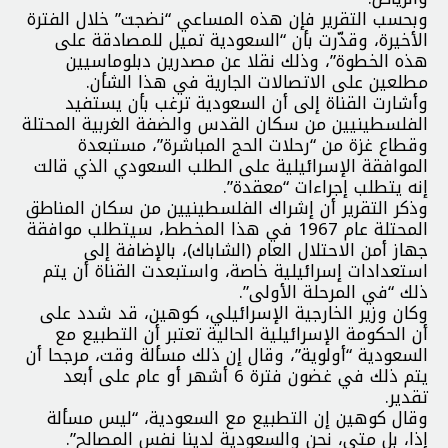
وبحسب التقرير فإن هذه المساعي “نضجت” خلال الفترة
الأخيرة، وقدّرت بأن “السعودية تميل للمصادقة على
هذه الخطوة”، وذلك نقلا عن مصدرين دبلوماسيين
مطلعين على الاتصالات الجارية في هذا الشأن.
وأشارت القناة إلى أن السعودية ترغب بأن يستفيد
الفلسطينيين من سكان القدس والضفة الغربية المحتلة
وقطاع غزة من “رحلات الحج المباشرة”، مستبعدة
الموافقة الإسرائيلية على الطلب السعودي الذي قالت
إنه يتطلب إجراءات “معقدة”.
وذكر التقرير أن إشراك الفلسطينيين من سكان المناطق
المحتلة عام 1967 في هذا المخطط، سيتطلب موافقة
جهاز أمن الاحتلال العام (الشاباك)، بالإضافة إلى
استعدادات إسرائيلية خاصة، واستبعدت القناة أن يتم
ذلك “في المرحلة الأولى”.
وكان وزير الخارجية الإسرائيلي، كوهين، قد شدد على
أن الحكومة الإسرائيلية الحالية تعتبر أن التطبيع مع
السعودية “أولوية”، وقال إن ذلك مسألة وقت، مرجحا أن
يتم ذلك في غضون فترة 6 أشهر أو عام على أبعد
تقدير.
وقال كوهين إن التطبيع مع السعودية، “ليس مسألة
إذا، بل متى، نحن والسعودية لدينا نفس المصالح”.