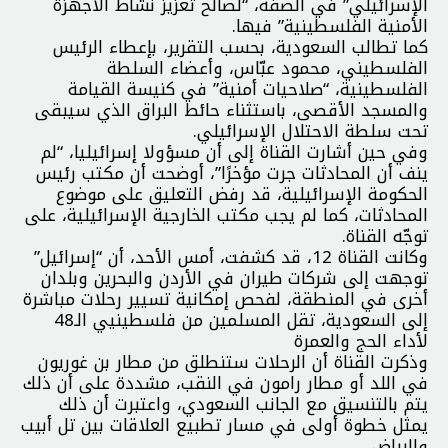
الإسرائيلي” في الضفة، “لصالح تعزيز نشاط الأجهزة
الأمنية الفلسطينية” فيها.
كما تطالب السعودية، بحسب التقرير، بإعطاء الرئيس
الفلسطيني، محمود عبّاس، وأعضاء السلطة
الفلسطينية، “صلاحيات أمنية” في كنيسة القيامة
والمسجد الأقصى، باستثناء حائط البراق الذي سيبقى
تحت سلطة الاحتلال الإسرائيلي.
وفي حين أشارت القناة إلى أن مسؤولا إسرائيليا، “لم
ينف أن المحادثات جرت مؤخرًا”، أوضحت أن مكتب رئيس
الحكومة الإسرائيلية، قد رفض التعليق على موضوع
المحادثات، كما لم يجب مكتب الخارجية الإسرائيلية، على
توجّه القناة.
وكانت القناة 12، قد كشفت، أمس الأحد، أن “إسرائيل”
توجهت إلى شركات طيران في الأردن والبحرين وبلدان
أخرى في المنطقة، لفحص إمكانية تسيير رحلات مباشرة
إلى السعودية، تقل المسلمين من فلسطينيي الـ48
لأداء الحج والعمرة
وذكرت القناة أن الرحلات ستنطلق من مطار بن غوريون
في اللد أو مطار رامون في النقب، مشددة على أن ذلك
يتم بالتنسيق مع الجانب السعودي، واعتبرت أن ذلك
يمثل خطوة أولى في مسار تطبيع العلاقات بين تل أبيب
والرياض.