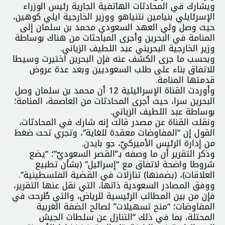
ويشارك في المحادثات الهاتفية الجارية رئيس الوزراء
الإسرئايلي بنيامين نتنياهو ووزير الخارجية ايلي كوهين،
حيث وصل ولي العهد السعودي محمد بن سلمان إلى
المنامة في البحرين وأجرى المباحثات من هناك بوساطة
وزير الخارجية البحريني عبد اللطيف الزياني.
وبحسب ما جرى الكشف عنه فإن البحرين اختيرت وسيطا
للاتفاق بناء على طلب السعوديين وبعد عدة عروض
قدمتها المنامة.
وأوردت القناة الإسرائيلية 12 أن محمد بن سلمان وصل
البحرين سرا، حيث أجرى المحادثات من العاصمة، المنامة؛
بوساطة عبد اللطيف الزياني.
ونقلت القناة عن مصدر قالت إنه شارك في المحادثات،
القول إن “المفاوضات معقدة للغاية”، وتجري تحت ضغط
من إدارة الرئيس الأميركيّ، جو بايدن.
وذكر التقرير أن ما وصفه بـ”القصر السعوديّ”؛ “يضع
شروطا واضحة لاتفاق مع “إسرائيل” (بشأن تطبيع
العلاقات)، (بضمنها) تنازلات في القضية الفلسطينية”.
ووفق المصادر السعودية ذاتها، التي نقل عنها التقرير،
فإن من بين المطالب الرئيسية للرياض، والتي طُرحت في
المفاوضات؛ “منح تسهيلات” لصالح الضفة الغربية
المحتلة، بما في ذلك “التنازل عن سلطات الجيش