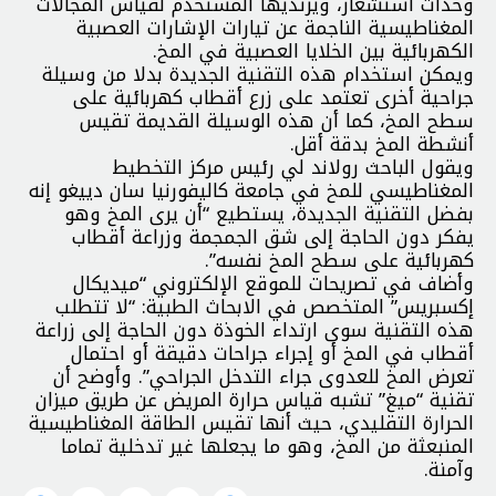
وحدات استشعار، ويرتديها المستخدم لقياس المجالات
المغناطيسية الناجمة عن تيارات الإشارات العصبية
الكهربائية بين الخلايا العصبية في المخ.
ويمكن استخدام هذه التقنية الجديدة بدلا من وسيلة
جراحية أخرى تعتمد على زرع أقطاب كهربائية على
سطح المخ، كما أن هذه الوسيلة القديمة تقيس
أنشطة المخ بدقة أقل.
ويقول الباحث رولاند لي رئيس مركز التخطيط
المغناطيسي للمخ في جامعة كاليفورنيا سان دييغو إنه
بفضل التقنية الجديدة، يستطيع “أن يرى المخ وهو
يفكر دون الحاجة إلى شق الجمجمة وزراعة أقطاب
كهربائية على سطح المخ نفسه”.
وأضاف في تصريحات للموقع الإلكتروني “ميديكال
إكسبريس” المتخصص في الابحاث الطبية: “لا تتطلب
هذه التقنية سوى ارتداء الخوذة دون الحاجة إلى زراعة
أقطاب في المخ أو إجراء جراحات دقيقة أو احتمال
تعرض المخ للعدوى جراء التدخل الجراحي”. وأوضح أن
تقنية “ميغ” تشبه قياس حرارة المريض عن طريق ميزان
الحرارة التقليدي، حيث أنها تقيس الطاقة المغناطيسية
المنبعثة من المخ، وهو ما يجعلها غير تدخلية تماما
وآمنة.