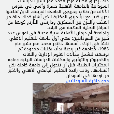
خلف إحراق مكتبة مركز محمد عمر بشير للدراسات
السودانية بالجامعة الأهلية حسرة وأسى في نفوس
الآلاف من طلاب وخريجي الجامعة العريقة، الذين تفاعلوا
بحزن كبير مع نبأ حريق المكتبة الذي أشاع كذلك حالة من
الغضب والحزن بين المفكرين ودارسي التاريخ كونها من
المراكز البحثية المهمة في البلاد.
ولجامعة أم درمان الأهلية سيرة محببة في نفوس عدد
كبير من السودانيين؛ فهي أول جامعة للتعليم الأهلي
تنشأ في البلاد، أسسها دكتور محمد عمر بشير عام
1985، كجامعة غير ربحية بدأت بكليات محدودة ثم
توسعت لتشمل مجالات العلوم الإدارية واللغات
والكمبيوتر والتوثيق والمكتبات الدراسات البيئية وعلوم
المختبرات الطبية، قبل أن تتحول إلى جامعة كاملة بكل
أقسامها، وباتت رائدة التعليم الجامعي الأهلي والأكبر
من نوعها في السودان.
محو ذاكرة السودانيين