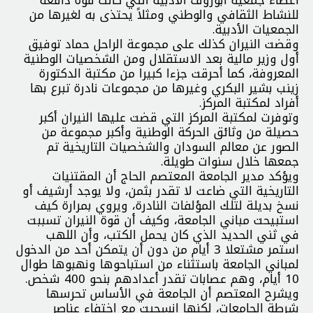
أعضاء جمعية أبوروف الأدبية التي كانت قوة دافعة
للنشاط الثقافي والوطني ومثلاً يحتذى به لغيرها من
الجمعيات الأدبية.
وقضت النيران كذلك على مجموعة الراحل حماد توفيق
أول وزير مالية بعد الاستقلال ومن الشخصيات الوطنية
المعروفة، كما أحرقت جزءا كبيرا من مكتبة الدكتورة
زينب بشير البكري وغيرها من مجموعات نادرة تبرع بها
أفراد لمكتبة المركز.
وتوفرت لمكتبة المركز التي قضت عليها النيران أكبر
حصيلة من وثائق الحركة الوطنية وأكبر مجموعة من
الصور عن معالم السودان والشخصيات التاريخية تم
جمعها خلال سنوات طويلة.
ويؤكد مدير الجامعة المعتصم الحاج أن المقتنيات
التاريخية التي ضاعت لا تقدر بثمن، ولا يوجد أرشيف أو
نسخ بديلة لتلك المؤلفات النادرة، ويروي بمرارة كيف
استبيحت مباني الجامعة، وكيف أن قوة النيران تسببت
في ثني الحديد الذي كان يحمل الكتب، وأن اللهب
استمر مشتعلا 3 أيام من دون أن يتمكن أحد من الدخول
لمباني الجامعة باستثناء من استباحوها ونهبوها طوال
10 أيام، وهم عصابات تقدر أعدادهم بنحو 400 شخص.
ويشرح المعتصم أن الجامعة في الأساس تحرسها
شرطة الجامعات، لكنها انسحبت مع اختفاء عناصر