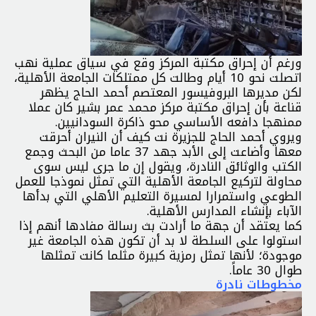
ورغم أن إحراق مكتبة المركز وقع في سياق عملية نهب
اتصلت نحو 10 أيام وطالت كل ممتلكات الجامعة الأهلية،
لكن مديرها البروفيسور المعتصم أحمد الحاج يظهر
قناعة بأن إحراق مكتبة مركز محمد عمر بشير كان عملا
ممنهجا دافعه الأساسي محو ذاكرة السودانيين.
ويروي أحمد الحاج للجزيرة نت كيف أن النيران أحرقت
معها وأضاعت إلى الأبد جهد 37 عاما من البحث وجمع
الكتب والوثائق النادرة، ويقول إن ما جرى ليس سوى
محاولة لتركيع الجامعة الأهلية التي تمثل نموذجا للعمل
الطوعي واستمرارا لمسيرة التعليم الأهلي التي بدأها
الآباء بإنشاء المدارس الأهلية.
كما يعتقد أن جهة ما أرادت بث رسالة مفادها أنهم إذا
استولوا على السلطة لا بد أن تكون هذه الجامعة غير
موجودة؛ لأنها تمثل رمزية كبيرة مثلما كانت تمثلها
طوال 30 عاماً.
مخطوطات نادرة