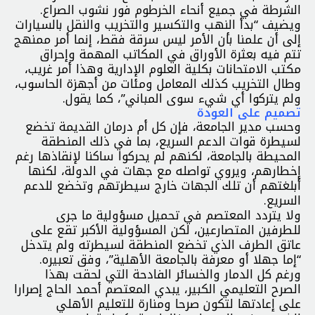
الشرطة في جميع أنحاء الخرطوم فور نشوب الصراع.
ويضيف “بدأ النهب والتكسير والتخريب والنقل بالسيارات
إلى أن علمنا بأن الأمر ليس سرقة فقط، إنما أمر ممنهج
تتم فيه بعثرة الأوراق في المكاتب المهمة وإحراق
مكتب الامتحانات بكلية العلوم الإدارية وهذا أمر غريب،
وطال التخريب كذلك المعامل ومئات من أجهزة الحاسوب،
ولم يتركوا أي شيء سوى المباني”، كما يقول.
تصميم على العودة
وحسب مدير الجامعة، فإن كل أم درمان القديمة تخضع
لسيطرة قوات الدعم السريع، بما في ذلك المنطقة
المحيطة بالجامعة، لكنهم لم يحركوا ساكنا لإنقاذها رغم
إخطارهم، ويروي تواصله مع جهات في الدولة، لكنها
أبلغتهم أن تلك الجهات خارج سيطرتهم وتخضع للدعم
السريع.
ولا يتردد المعتصم في تحميل مسؤولية ما جرى
للطرفين المتصارعين، لكن المسؤولية الأكبر تقع على
عاتق الطرف الذي تخضع المنطقة لسيطرته ولم يتدخل
“إما جهلا أو معرفة بالجامعة الأهلية”، وفق تعبيره.
ورغم كل الدمار والخسائر الفادحة التي لحقت بهذا
الصرح التعليمي الكبير، يبدي المعتصم أحمد الحاج إصرارا
على إعادتها لتكون صرحا ومنارة للتعليم الأهلي