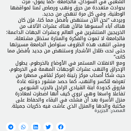
الشعبي في السودان، فالجامعة -كما يقول- مرت
بحوادث متعددة من حرق ونهب ورصاص ثمنا لمواقفها
الوطنية، وفي كل مرة تنهض من جديد.
ويردف “نحن الآن سننهض بأفضل مما كنا، فإن كان
هناك آباء أسسوها فالآن هناك عشرات الآلاف من
الخريجين المنتشرين في العالم وعشرات الجهات الداعمة؛
فالجامعة لا تموت والفكرة والمنارة ستظل مشتعلة،
ومتى انتهت هذه الظروف ستواصل الجامعة مسيرتها
حتى تحت ظلال الأشجار وستنهض من جديد بأفضل مما
كانت”
ومع الانفلات المستمر في الأوضاع بالخرطوم، يطول
الإحراق والنهب عشرات الوجهات المهمة في الخرطوم،
حيث شكا أصحاب مركز رتينة (مركز ثقافي مصغر) من
تعرضه للكسر والنهب، كما حصد منشور دونته غادة
فاروق كدودة ابنة القيادي الراحل بالحزب الشيوعي
تفاعلا واسعا وهي تروي كيف أنها اضطرت لمغادرة
منزل الأسرة بعد أن فشلت في البقاء والحفاظ على
مكتبة والدها والمنزل الذي عاشت فيه ذكريات جميلة.
المصدر: الجزيرة