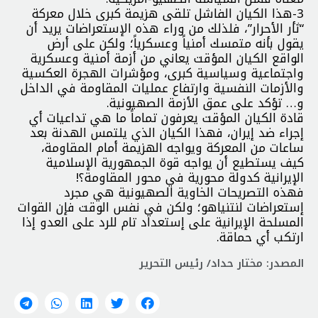
3-هذا الكيان الفاشل تلقى هزيمة كبرى خلال معركة
“ثأر الأحرار”، فلذلك من وراء هذه الإستعراضات يريد أن
يقول بأنه متمسك أمنياً وعسكرياً؛ ولكن على أرض
الواقع الكيان المؤقت يعاني من أزمة أمنية وعسكرية
واجتماعية وسياسية كبرى، ومؤشرات الهجرة العكسية
والأزمات النفسية وارتفاع عمليات المقاومة في الداخل
و… تؤكد على عمق الأزمة الصهيونية.
قادة الكيان المؤقت يعرفون تماماً ما هي تداعيات أي
إجراء ضد إيران، فهذا الكيان الذي يلتمس الهدنة بعد
ساعات من المعركة ويواجه الهزيمة أمام المقاومة،
كيف يستطيع أن يواجه قوة الجمهورية الإسلامية
الإيرانية كدولة محورية في محور المقاومة؟!
فهذه التصريحات الخاوية الصهيونية هي مجرد
إستعراضات لنتنياهو؛ ولكن في نفس الوقت فإن القوات
المسلحة الإيرانية على إستعداد تام للرد على العدو إذا
ارتكب أي حماقة.
المصدر: مختار حداد/ رئيس التحرير