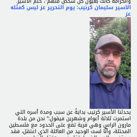
والكرامة كانت بعيون كل شخص منهم”، ختم الأسير.
الأسير سليمان كرنيب: يوم التحرير عز ليس كمثله
عز
يحدثنا الأسير كرنيب بدايةً عن سبب ومدة أسره التي
استمرت ثلاثة أعوام وشهرين فيقول:” نحن من بلدة
مارون الراس وهي قرية تقع على الحدود مع فلسطين
المحتلة، وأنّا لست الوحيد من العائلة الذي اعتقل، فقد