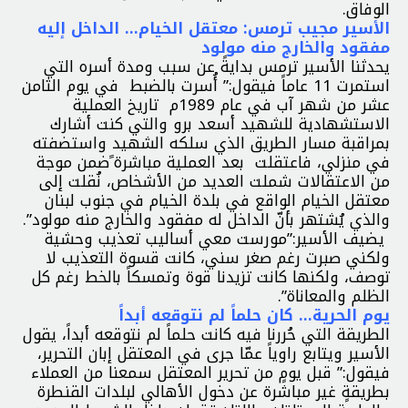
الوفاق.
الأسير مجيب ترمس: معتقل الخيام… الداخل إليه
مفقود والخارج منه مولود
يحدثنا الأسير ترمس بدايةً عن سبب ومدة أسره التي
استمرت 11 عاماً فيقول:” أُسرت بالضبط في يوم الثامن
عشر من شهر آب في عام 1989م تاريخ العملية
الاستشهادية للشهيد أسعد برو والتي كنت أشارك
بمراقبة مسار الطريق الذي سلكه الشهيد واستضفته
في منزلي، فاعتقلت بعد العملية مباشرة ًضمن موجة
من الاعتقالات شملت العديد من الأشخاص، نُقلت إلى
معتقل الخيام الواقع في بلدة الخيام في جنوب لبنان
والذي يُشتهر بأنّ الداخل له مفقود والخارج منه مولود”.
يضيف الأسير:”مورست معي أساليب تعذيب وحشية
ولكني صبرت رغم صغر سني، كانت قسوة التعذيب لا
توصف، ولكنها كانت تزيدنا قوة وتمسكاً بالخط رغم كل
الظلم والمعاناة”.
يوم الحرية… كان حلماً لم نتوقعه أبداً
الطريقة التي حُررنا فيه كانت حلماً لم نتوقعه أبداً، يقول
الأسير ويتابع راوياً عمّا جرى في المعتقل إبان التحرير،
فيقول:” قبل يومٍ من تحرير المعتقل سمعنا من العملاء
بطريقةٍ غير مباشرة عن دخول الأهالي لبلدات القنطرة