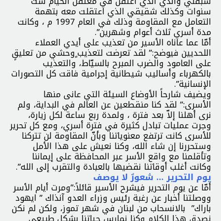
سبقني والدي الذي اعتقل في معتقل الخيام ست
سنوات وكذلك شقيقي الذي اعتقلت معه بتهمة
التعامل مع المقاومة وذلك في العام 1997 م ، وكانت
مدة أسري ثلاث أعوام وشهرين”.
أمّا عما عاناه الأسير من تعذيب على أيدي العملاء
اللحديين فيوضح:” لقد تعرضت لتعذيب ٍوحشي من تعليقٍ
على العامود والضرب المبرح بالسيّاط، والتعذيب
بالكهرباء وأساليب شيطانية إجرامية فاقت كل التصورات
الإنسانية”.
ويضيف شارحاً الأوضاع السيئة التي عانى منها
الأسرى:” لقد كنا منقطعين عن العالم في البداية، ولم
نرى أهلنا إلاّ بعد فترة ، ولمدة ربع ساعة لكل زيارة،
وجرت عمليات تبادل كثيرة في فترة أسري، ومع كل تحرير
للأسرى كانت ترتفع معنوياتنا وبأنّ المقاومة لن تتركنا
وستحررنا إن شاء الله، وكنا نعيش على هذا الأمل
وتأقلمنا مع واقع الأسر عبر المحافظة على إيماننا
وكانت أغلب أوقاتنا نقضيها بالعبادة والتقرب إلى الله”.
يوم التحرير … شعورٌ لا يوصف
أمّا عن يوم التحرير فيشرح الأسير قائلاً:”ومرت أيام الأسر
ووصلتنا أخبار عن رغبة رئيس وزراء العدو آنذاك ” ايهود
باراك” بالانسحاب من لبنان في شهر تموز، ولكن لم نكن
نصدق هذا الكلام وكنا نمارس حياتنا بشكل طبيعي