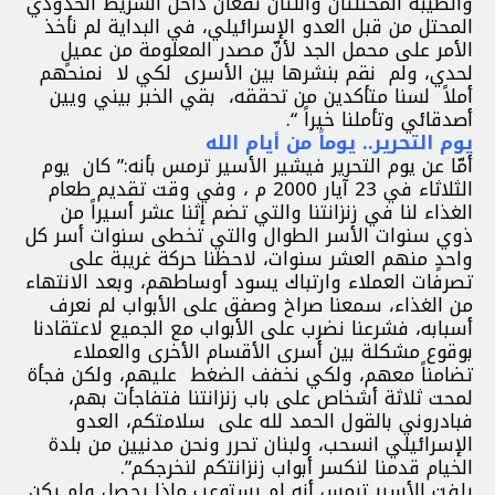
والطيبة المحتلتان واللتان تقعان داخل الشريط الحدودي
المحتل من قبل العدو الإسرائيلي، في البداية لم نأخذ
الأمر على محمل الجد لأنّ مصدر المعلومة من عميلٍ
لحدي، ولم نقم بنشرها بين الأسرى لكي لا نمنحهم
أملاً لسنا متأكدين من تحققه، بقي الخبر بيني ويين
أصدقائي وتأملنا خيراً “.
يوم التحرير.. يوماً من أيام الله
أمّا عن يوم التحرير فيشير الأسير ترمس بأنه:” كان يوم
الثلاثاء في 23 آيار 2000 م ، وفي وقت تقديم طعام
الغذاء لنا في زنزانتنا والتي تضم إثنا عشر أسيراً من
ذوي سنوات الأسر الطوال والتي تخطى سنوات أسر كل
واحدٍ منهم العشر سنوات، لاحظنا حركة غريبة على
تصرفات العملاء وارتباك يسود أوساطهم، وبعد الانتهاء
من الغذاء، سمعنا صراخ وصفق على الأبواب لم نعرف
أسبابه، فشرعنا نضرب على الأبواب مع الجميع لاعتقادنا
بوقوع مشكلة بين أسرى الأقسام الأخرى والعملاء
تضامناً معهم، ولكي نخفف الضغط عليهم، ولكن فجأة
لمحت ثلاثة أشخاص على باب زنزانتنا فتفاجأت بهم،
فبادروني بالقول الحمد لله على سلامتكم، العدو
الإسرائيلي انسحب، ولبنان تحرر ونحن مدنيين من بلدة
الخيام قدمنا لنكسر أبواب زنزانتكم لنخرجكم”.
يلفت الأسير ترمس أنه لم يستوعب ماذا يحصل ولم يكن