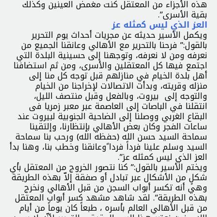
هذه الأجزاء من المعتقل كنت مغمض العينين وكذلك
بقية الأسرى”.
العز الذي ليس كمثله عز
ويكمل الأسير حديثه عن مجريات أحداث يوم التحرير
بالقول:” فرحنا بالتحرير مع الأهالي وعانقنا الجميع من
نعرفه ومن لا نعرفه، وتوجهنا إلى حسينية البلدة التي
اجتمع فيها كل المعتقلين والأسرى، ومن ثم استضافنا
أهل بلدة الخيام في منازلهم قبل توجه كل منا إلى
منزله وقريته، وبدأت الاتصالات لإخراجنا من الخيام
والتوجه إلى بيروت، وبالفعل وقبل منتصف الليل،
انتقلنا في الباصات إلى العاصمة عبر معبر زمريا فى
البقاع الغربي ووصلنا إلى الضاحية الجنوبية لبيروت عند
ساعات الفجر وكان بعض الأهالي بإنتظارنا، وإلتقينا
سماحة السيد حسن الله (حفظه الله) ورحب بنا سماحة
السيد وسلم علينا فرداً فردا ًوعانقنا وخطب بنا، وهنا بدأ
العز الذي ليس كمثله عز”.
ويختم الأسير بالقول:” كنا نتصور الخروج من المعتقل بأي
شكلٍ من الأشكال عبر تبادل أو صفقة إلاّ بهذه الطريقة
وهي أنه تكسر أبواب السجن من قبل الأهالي ونخرج
بهذه الطريقة”. لقد شاهد مشهد كسر أبواب المعتقل
من قبل الأهالي العالم بأسره ، طبعاً كان يوماً من أيام