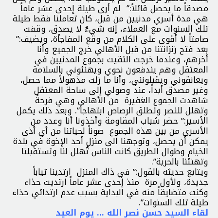
مصدقاً ما يحصل قائلاً:” لم أرى طيلة إحدى عشر عاماً
هي مدة أسري مدنيين من قبل، كان تعاملنا فقط طيلة
تلك السنوات مع العملاء، إنه شيءٌ لا يصدق، وقفت
صامتاً لا أقوى على الكلام من وقع المفاجأة، ويضيف:”
بعد فتح زنزانتنا من قبل الأهالي خرج الجميع وأنا
أخرهم، وعندما خرجت التقيت بجموع المدنيين في
المعتقل وهم يندفعون نحوي ويهنئوني بالسلامة
ويعانقوني ويقبلونني، وأنا ما زلت مذهولاً مما حصل،
وغير مصدق أبداً، عند وصولي إلى ساحة المعتقل
شاهدت الجموع الغفيرة من الأهالي وهي فرحةً
وتهلل للنصر وتطلق الرصاص ابتهاجاً”. وبعد ذلك يكمل
الأسير:” حضر شباب المقاومة وأخذونا أنا وعدد من
الأسرى من بين هذه الجموع صوناً لحياتنا من أي أذى
يمكن أن يحصل، وتوجهنا الى منزل أحد الإخوة في بلدة
الخيام وطوال الطريق كانت الناس تُهلل لنا وتستقبلنا
وتهنئنا بالحرية”.
ويتابع حديثه بالقول:” في ذاك المنزل ارتدينا ثياباً
جديدة، ولأول مرة منذ إحدى عشر عاماً ارتديت حذاء
وكنت متضايقاً منه في البداية بسبب عدم ارتدائي حذاء
طيلة تلك السنوات”.
لقاء السيد حسن نصر الله … يوم العيد