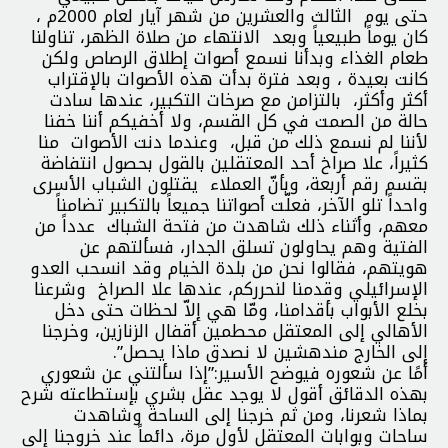
حتى يوم الثالث والعشرين من شهر آيار لعام 2000م ،
كان يوماً طبيعياً وبعد الانتهاء من صلاة الظهر، تناولنا
طعام الغذاء وبدأنا نسمع أصوات إطلاق الرصاص ولكن
كانت بعيدة ، وبعد فترة بدأت هذه الأصوات بالإقتراب
أكثر وأكثر، بالتزامن مع صرخات التكبير، عندها سادت
حالة من الصمت في كل القسم، ولا أخفيكم أننا خفنا
لأننا لم نسمع ذلك من قبل، وعندما دنت الأصوات منا
كثيراً، علا صراخ أحد المعتقلين بالقول بحصول انتفاضة
بقسم رقم أربعة، وبأنّ العملاء يقتلون الشباب الأسرى
واحداً تلو الآخر، فعلّت أصواتنا جميعاً بالتكبير تضامناً
معهم، وأثناء ذلك شاهدت من فتحة الشباك عدداً من
الفتية وهم يحاولون تسلق الجدار، فسألتهم عن
هويتهم، فقالوا نحن من بلدة الخيام وقد انسحب العدو
الإسرائيلي وقدمنا لنحرركم، عندها علا الصراخ وشرعنا
بخلع الأبواب بأقدامنا، ومّا هي إلاّ لحظات حتى دخل
الأهالي إلى المعتقل محطمين أقفال الزنازين، وخرجنا
إلى الخارج مندهشين لا نصدق ماذا يحصل”.
أمًا عن شعوره فيوضح الأسير:”إذا سألتني عن شعوري
بهذه الدقائق أقول لا يوجد عقل بشري بإستطاعته شرح
بماذا شعرنا، ومن ثم خرجنا إلى الساحة وشاهدت
ساحات وبوابات المعتقل لأول مرة، دائماً عند خروجنا إلى