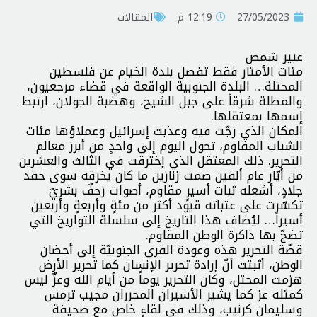
27/05/2023
12:19 م
المقالات
عبير شمص
مئات الأمتار فقط تفصل بلدة الخيام عن فلسطين
المحتلة… البلدة الجنوبية الواقعة في قضاء مرجعيون،
والمطلة شرقاً على جبل الشيخ، وهضبة الجولان، ارتبط
إسمها بمعتقلها.
المكان الذي زجّت فيه وعذبت إسرائيل وعملاؤها مئات
الشباب المقاوم، تحول اليوم إلى واحدٍ من أبرز معالم
التحرير. ذلك المعتقل الذي إخترقت في الثالث والعشرين
من أيّار عام ألفين صمت زنازين ما كان يخرقه سوى حقد
جلادٍ، أشعله ثبات أسيرٍ مقاوم، أصوات زحفٌ بشريٌ
تكسّرت على عتباته قيود أكثر من مئةٍ وأربعةٍ وأربعين
أسيراً… ليُضاف هذا التاريخ إلى سلسلة التواريخ التي
تضجّ بها ذاكرة الوطن المقاوم.
قصّة التحرير هذه وعودة القرى الجنوبيّة إلى أحضان
الوطن، أثبتت أنّ إرادة تحرير الإنسان كما تحرير الأرض
هزمت المحتل، وكان التحرير يوماً من أيام الله وعزٌ ليس
كمثله عز كما يشير الأسيران المحرران مجيب ترمس
وسليمان كرنيب، وذلك في لقاءٍ خاص مع صحيفة