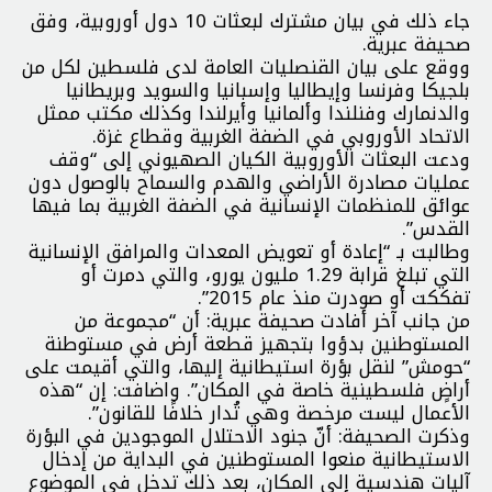
جاء ذلك في بيان مشترك لبعثات 10 دول أوروبية، وفق
صحيفة عبرية.
ووقع على بيان القنصليات العامة لدى فلسطين لكل من
بلجيكا وفرنسا وإيطاليا وإسبانيا والسويد وبريطانيا
والدنمارك وفنلندا وألمانيا وأيرلندا وكذلك مكتب ممثل
الاتحاد الأوروبي في الضفة الغربية وقطاع غزة.
ودعت البعثات الأوروبية الكيان الصهيوني إلى “وقف
عمليات مصادرة الأراضي والهدم والسماح بالوصول دون
عوائق للمنظمات الإنسانية في الضفة الغربية بما فيها
القدس”.
وطالبت بـ “إعادة أو تعويض المعدات والمرافق الإنسانية
التي تبلغ قرابة 1.29 مليون يورو، والتي دمرت أو
تفككت أو صودرت منذ عام 2015”.
من جانب آخر أفادت صحيفة عبرية: أن “مجموعة من
المستوطنين بدؤوا بتجهيز قطعة أرض في مستوطنة
“حومش” لنقل بؤرة استيطانية إليها، والتي أقيمت على
أراضٍ فلسطينية خاصة في المكان”. واضافت: إن “هذه
الأعمال ليست مرخصة وهي تُدار خلافًا للقانون”.
وذكرت الصحيفة: أنّ جنود الاحتلال الموجودين في البؤرة
الاستيطانية منعوا المستوطنين في البداية من إدخال
آليات هندسية إلى المكان، بعد ذلك تدخل في الموضوع