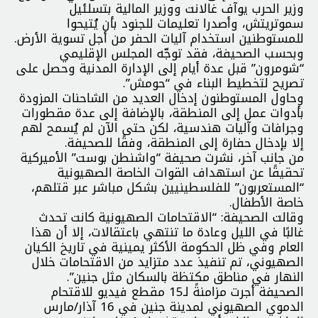
وزير الحرب يوآف غالانت ووزير المالية بتسلئيل
سموتريتش، وأصدرا تعليمات للجنود بأن يُتيحوا
للمستوطنين استخدام آليات الحفر من أجل تسوية الأرض.
وبحسب الصحيفة، فقد توجّه المجلس الإقليمي
“شومرون” قبل عدة أيام إلى الإدارة المدنية وحصل على
تصريح لتخطيط البناء في “حومش”.
وحاول المستوطنون إدخال العديد من الشاحنات المزودة
بأدوات عمل إلى المنطقة، بالإضافة إلى عدة مقطورات
وجرافات وآليات هندسية، لكن حتى الآن لم يُسمح لهم
إلا بإدخال حفارة إلى المنطقة، وفقًا للصحيفة.
من جانب آخر، نشرت صحيفة “واشنطن بوست” الأميركية
تحقيقًا عن استهداف القوات الخاصة الصهيونية
“المستعربون” للفلسطينيين بشكل مباشر عبر قتلهم،
خاصة الأطفال.
وقالت الصحيفة: “الاقتحامات الصهيونية كانت تحدث
غالبًا في الليل وعادة ما تنتهي باعتقالات، إلا أن هذا
العام وفي ظل الحكومة الأكثر يمينية في تاريخ الكيان
الصهيوني، تم تنفيذ عدد متزايد من الاقتحامات خلال
النهار في مناطق مكتظة بالسكان مثل جنين”.
الصحيفة أجرت مزامنةً لـ15 مقطع فيديو للاقتحام
الدموي الصهيوني لمدينة جنين في 16 آذار/مارس