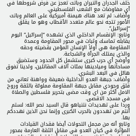
خلف الجدران والنيران وباتت تعجز عن فرض شروطها في
أي مفاوضات مع الشعب الفلسطيني.
وأضاف: لم تعد هناك هيمنة أميركية على العالم وباتت
الأمور تتجه نحو عالم متعدد الأقطاب وهو ما يقلق
“إسرائيل”.
وتابع: الإنقسام الداخلي الذي تشهده “إسرائيل” اليوم
يقابله تماسك وثبات في محور المقاومة وعمدة
المقاومة هي أولاً الإنسان المؤمن بقضيته وحقه
والذي يمتلك الجرأة والشجاعة.
وأوضح أي حرب كبرى ستشمل كل الحدود وستضيق
مساحاتها وميادينها بمئات آلاف المقاتلين، ولدينا تفوق
هائل في البعد البشري.
وأضاف: جبهة العدو الداخلية ضعيفة وواهنة تعاني من
قلق وجودي مقابل جبهة المقاومة مملوئة بالثقة وروح
الامل أكثر من اي وقت مضى بتحرير فلسطين والصلاة
في مسجد الاقصى.
وردا على تهديدات نتنياهو قال السيد نصر الله: لستم
أنتم من تهددون بالحرب الكبرى وإنما نحن الذين نهددكم
بها.
وتابع أنه من مجمل التحولات أيضا فقدان القيادات
المؤثرة في كيان العدو في مقابل الثقة العارمة بمحور