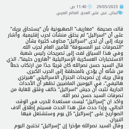
29/05/2023
11:40 ص
لبنان
,
عين على العدو
,
العالم العربي
قالت صحيفة “معاريف” الصهيونية بأن “يستحاق بريك”
على أن “اسرائيل” لم يخلق منشآت لحرب إقليمية. وأشار
بريك إلى أن لدى “اسرائيل” مخاوف كثيرة بشأن
“التصرفات غير المسبوقة” للأمين العام لحزب الله.
وفي هذا السياق لفت إلى تصريحات رئيس شعبة
الاستخبارات العسكرية الإسرائيلية “أهارون حليفا”، الذي
قال السيد حسن نصرالله كان قريبًا جدًا من ارتكاب خطأ
من شأنه أن يؤدي بالمنطقة إلى الحرب الكبرى.
وقال بريك إن تصريحات الجنرال الاسرائيلي “هيرتزي
هاليفي”، في اليومين الماضيين تظهر أن الأحداث
الجارية تثبت أن جيش “اسرائيل” خائف وقلق للغاية من
تصرفات السيد حسن نصر الله.
واکد ان “إسرائيل” ليست مستعدة للحرب في الوقت
الحالي، وإذا حدث مثل هذا الحدث فسيتم إطلاق آلاف
الصواريخ على “إسرائيل” كل يوم وستشتعل فيها
النيران.
وقال السيد نصرالله مؤخرا إن “إسرائيل” تختبئ اليوم