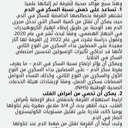
وهنا سبع فوائد صحية للقرفة تم إثباتها علميا:
1. تساعد على خفض نسبة السكر في الدم
تشتهر القرفة بخصائصها الخافضة للسكر في الدم،
حيث يمكن أن تقلل من كمية السكر التي تدخل مجرى
الدم بعد الوجبة عن طريق إبطاء انهيار الكربوهيدرات
في الجهاز الهضمي، وفقا لبحث نُشر في عام 2020.
وتقول دراسة نشرت في عام 2022 إن القرفة لها آثار
مفيدة على المصابين بداء السكري من النوع الثاني
لأنها قد تحاكي تأثيرات الإنسولين لتحسين امتصاص
السكر في الخلايا.
ويمكن أن يؤثر ارتفاع نسبة السكر في الدم – ما يعرف
بفرط سكر الدم – على المصابين بداء السكري من النوع
الأول والسكري من النوع الثاني، وكذلك النساء الحوامل
المصابات بسكري الحمل، وفقا لإرشادات هيئة الخدمات
الصحية الوطنية (NHS).
2. يمكن أن تحمي من أمراض القلب
ارتبط استهلاك القرفة بانخفاض خطر الإصابة بأمراض
القلب، حيث أظهر بحث أن 3/4 ملاعق صغيرة يتم تناولها
يوميا كانت قادرة على تقليل مستويات الكوليسترول
الضار في الدم.
وثبت أيضا أن القرفة تقلل من ضغط الدم عند تناولها