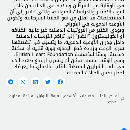
في الوقاية من السرطان وعلاجه في الغالب من خلال
أنبوب الاختبار والدراسات الحيوانية، والتي تشير إلى أن
المستخلصات قد تقلل من نمو الخلايا السرطانية وتكوين
الأوعية الدموية في الأورام.
ويؤدي الكثير من البروتينات الدهنية غير عالية الكثافة
أو الكوليسترول “الضار” إلى تراكم الترسبات الدهنية
داخل جدران الأوعية الدموية، ما يتسبب في تضييقها
بمرور الوقت وزيادة خطر الإصابة بنوبة قلبية أو سكتة
دماغية، وفقا لمؤسسة British Heart Foundation.
وفي الوقت نفسه، يمكن أن يتسبب ارتفاع ضغط الدم
في تلف الشرايين المبطنة للقلب والدماغ، ما يعرضك
لخطر نفس الحالات المميتة.
أمراض القلب
,
مضادات الأكسدة
,
القرفة
,
التوابل الفائقة
,
محاربة
العدوى