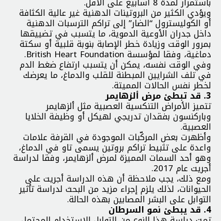
باستمرار لمدة 8 أسابيع على الأقل.
ويؤدي الكثير من البروتينات الدهنية غير عالية الكثافة
أو الكوليسترول “الضار” إلى تراكم الترسبات الدهنية
داخل جدران الأوعية الدموية، ما يتسبب في تضييقها
بمرور الوقت وزيادة خطر الإصابة بنوبة قلبية أو سكتة
دماغية، وفقا لمؤسسة British Heart Foundation.
وفي الوقت نفسه، يمكن أن يتسبب ارتفاع ضغط الدم
في تلف الشرايين المبطنة للقلب والدماغ، ما يعرضك
لخطر نفس الحالات المميتة.
3. قد تبطئ مرض ألزهايمر
تتميز الأمراض التنكسية العصبية مثل ألزهايمر
وباركنسون بفقدان تدريجي لهيكل أو وظيفة الخلايا
العصبية.
وأظهرت بعض المركّبات الموجودة في القرفة علامات
واعدة على تثبيط تراكم بروتين يسمى تاو في الدماغ،
وهو أحد السمات المميزة لمرض ألزهايمر، وفقا لدراسة
أجريت عام 2017.
ومع ذلك، يجب ملاحظة أن هذه الدراسة أجريت على
الحيوانات، لذلك يلزم إجراء مزيد من البحث لدراسة تأثير
التوابل على البشر المصابين بهذه الحالة.
4. قد يبطئ نمو السرطان
تمت دراسة هذا النوع من التوابل للاستخدام المحتمل