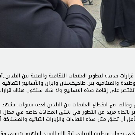
رات جديدة لتطوير العلاقات الثقافية والفنية بين البلدين.,أ
يدة والمتنامية بين طاجيكستان وايران والأسابيع الثقافية ل
ا تقتصر على إقامة هذه الاسابيع ولا شك ستكون هناك قرارا
 وقالت: مع انقطاع العلاقات بين البلدين لعدة سنوات، نشهد ا
ير باتجاه مزيد من التطور في شتى المجالات خاصة في مجال ال
 أن تخلق مثل هذه اللقاءات والزيارات الثنائية والمشتركة أ
لي رحمان ونظيره الايراني آية الله السيد إبراهيم رئيسي وقا