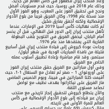
وعاد منتخب إيران للظهور في كأس العالم من جديد،
وذلك عام 2018 في روسيا، حيث قدم مستويات أفضل
ونجح في تحقيق الفوز على المغرب، وهو الفوز الأول
منذ نسخة عام 1998، وكان الفريق قريباً من بلوغ الأدوار
الإقصائية ولكنه أخفق بفارق ضئيل.
ثم كانت نهائيات كأس آسيا 2019 في الإمارات، عندما
تأهل منتخب إيران إلى الدور قبل النهائي، قبل أن يخسر
أمام اليابان، ليخفق الفريق في التتويج بلقب البطولة
القارية التي يفتقدها منذ عام 1976.
وجاءت عودة كيروش إلى قيادة منتخب إيران قبل أسابيع
قليلة من نافذة المباريات الودية في شهر أيلول/
سبتمبر، وقد قام مباشرة بإعادة تطبيق أسلوب عمله
الخاص مع الفريق.
وفي أول مباراتين مع الفريق حقق منتخب إيران الفوز
على أوروغواي 1 – صفر ثم تعادل مع السنغال 1-1، حيث
أقيمت كلتا المباراتين في فيينا، ويوم الخميس الماضي
فاز الفريق على نيكاراغوا بهدف نظيف مع تواصل
تصاعد مستوى الثقة.
والآن يتطلع كيروش لتحقيق إنجاز تاريخي مع منتخب
إيران عبر قيادته إلى بلوغ الأدوار الإقصائية في كأس
العالم للمرة الأولى في تاريخه.
وقال كيروش (69 عاما) عبر حسابه الرسمي على