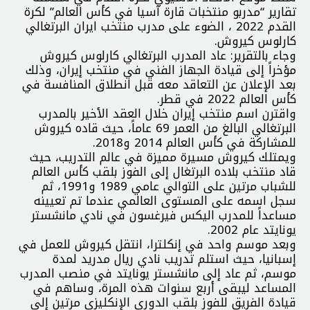
تقارير “مدربو منتخبات قارة آسيا في كأس العالم” لكرة
القدم 2022 ، الضوء على مدرب منتخب ايران البرتغالي
كارلوس كيروش.
وجاء بالتقرير: عاد المدرب البرتغالي كارلوس كيروش
مؤخراً إلى قيادة الجهاز الفني في منتخب إيران، وذلك
بعد الإعلان عن التعاقد معه قبل انطلاق المنافسة في
كأس العالم 2022 في قطر.
واقترن اسم منتخب إيران خلال العقد الأخير بالمدرب
البرتغالي البالغ من العمر 69 عاماً، حيث قاده كيروش
للمشاركة في كأس العالم 2014 و2018.
ويمتلك كيروش مسيرة مميزة في عالم التدريب، حيث
قاد منتخب بلاده البرتغال إلى الفوز بلقب كأس العالم
للشباب مرتين على التوالي عامي 1989 و1991، ثم
سجل اسمه على المستوى العالمي عندما تم تعيينه
مساعداً للمدرب اليكس فيرغسون في نادي مانشستر
يونايتد عام 2002.
وبعد موسم واحد في إنكلترا، انتقل كيروش للعمل في
إسبانيا، حيث استلم تدريب نادي ريال مدريد لمدة
موسم، ثم عاد إلى مانشستر يونايتد في منصب المدرب
المساعد ليبقى أربع سنوات هذه المرة، وساهم في
قيادة الفريق للفوز بلقب الدوري الإنكليزي مرتين إلى