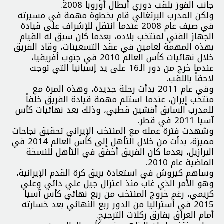
جانب الفوز بلقب دوري أبطال أوروبا 2008.
ولكن المدرب البرتغالي قام بخطوة مهمة في مسيرته
في صيف عام 2008 عندما انتقل للإشراف على قيادة
الجهاز الفني لمنتخب بلاده، بعدما كان سبق له القيام
بهذه المهمة لعامين في عقد التسعينات، وقاد الفريق
خلال نهائيات كأس العالم 2010 في جنوب أفريقيا،
عندما خرج من دور الـ16 على يد إسبانيا التي توجت
لاحقاً باللقب.
وفي عام 2011 بدأت رحلة جديدة، وهذه المرة مع
منتخب إيران، عندما استلم مهمة قيادة الفريق خلفاً
للمدرب السابق أفشين قطبي، وذلك بعد نهائيات كأس
آسيا 2011 في قطر.
وشهدت فترة عمله مع المنتخب الإيراني تحقيق نجاحات
مميزة، بدأت من خلال التأهل إلى كأس العالم 2014 في
البرازيل، بعدما كان الفريق أخفق في التأهل للنسخة
الماضية عام 2010.
وساهم كيروش في استعادة بريق كرة القدم الإيرانية،
وهو الأمر الذي غاب منذ اعتزال جيل علي دائي وعلي
كريمي، رغم خروج المنتخب من ربع نهائي كأس آسيا
2015 في أستراليا من الدور ربع النهائي بعد خسارته
أمام العراق بفارق ركلات الترجيح.