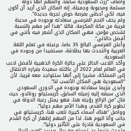
وأضاف “زرت السعودية سابقا، والمهم أنها دولة
مسلمة ومحبوبة وجميلة، إنه المكان الذي أريد أن أكون
فيه، لكي أحظى بفرصة خوض تجربة جديدة”.
ولم يخف النجم الفرنسي سعادته بوجوده في مدينة
قريبة من مكة المكرمة، قائلا “هذا أمر مهم بالنسبة
لشخص مؤمن، فهي المكان الذي أشعر فيه بأنني في
أفضل حالاتي”.
وأعلن الفرنسي البالغ 35 عاما، برغبته في تعلم اللغة
العربية والتحدث بها بطلاقة، مستفيدا من وجوده في
السعودية.
وأكد اللاعب الحائز على جائزة الكرة الذهبية لأفضل لاعب
في العالم لعام 2022 أن عائلته سعيدة بقراره الانتقال
إلى المملكة، مشيرا إلى أنها ستتواجد معه قريبا، لأن
“السعودية هي المكان الأنسب لنا”.
وأبدى بنزيما سعادته بوجوده في الدوري السعودي
الذي سبقه إليه زميله السابق، كريستيانو رونالدو، حيث
قال “من الرائع رؤيته هنا، فهو يمثل رغبة الدولة في
تطوير كرة القدم، وهذا الأمر مهم دوليا”.
وواصل “هناك أسماء كبيرة تلعب هنا، كريستيانو في
جانب وأنا اليوم هنا، لذا من المهم إظهار أن كرة القدم
في السعودية قادرة على التأثير دوليا”.
وتحدث بنزيما عن تجربته مع ريال مدريد “لعبت للريال