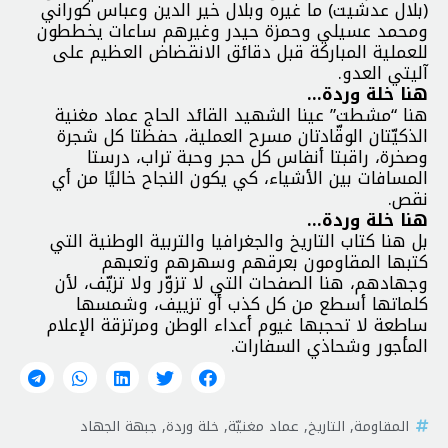
(بلال عدشيت) ما غيره وبلال خير الدين وعباس كوراني
ومحمد عسيلي وحمزة حيدر وغيرهم ساعات يخططون
للعملية المباركة قبل دقائق الانقضاض العظيم على
آليتي العدو.
هنا خلة وردة…
هنا “مشطت” عينا الشهيد القائد الحاج عماد مغنية
الذكيّتان الوقّادتان مسرح العملية، حفظتا كل شجرة
وصخرة، راقبتا أنفاس كل حجر وحبة تراب، درستا
المسافات بين الأشياء، كي يكون النجاح خاليًا من أي
نقص.
هنا خلة وردة…
بل هنا كتاب التاريخ والجغرافيا والتربية الوطنية التي
كتبها المقاومون بعرقهم وسهرهم وتعبهم
وجهادهم، هنا الصفحات التي لا تزوّر ولا تزيّف، لأن
كلماتها أسطع من كل كذب أو تزييف، وشمسها
ساطعة لا تحجبها غيوم أعداء الوطن ومرتزقة الإعلام
المأجور وشحاذي السفارات.
المقاومة
,
التاريخ
,
عماد مغنيّة
,
خلة وردة
,
جبهة الجهاد