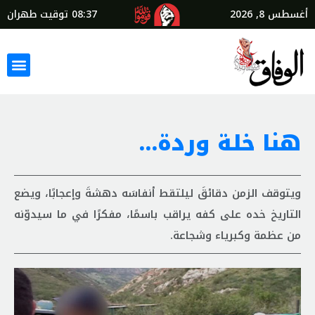
أغسطس 8, 2026
08:37
توقيت طهران
هنا خلة وردة…
ويتوقف الزمن دقائقَ ليلتقط أنفاسَه دهشةَ وإعجابًا، ويضع
التاريخ خده على كفه يراقب باسمًا، مفكرًا في ما سيدوّنه
من عظمة وكبرياء وشجاعة.