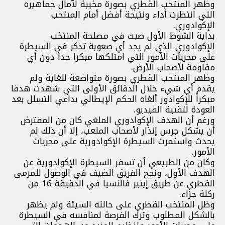
وظهر المنتخب القطري بصورة مخيبة لآمال جماهيره
التي انتظرت أداء ونتيجة أفضل أمام المنتخب
الإكوادوري.
بداية الشوط الأول صبت في مصلحة المنتخب
الإكوادوري الذي لم يجد أي صعوبة تذكر في السيطرة
على مجريات الأمور التي امتلكها مبكرا جدا دون أي
مقاومة لأصحاب الأرض.
وظهر المنتخب القطري بصورة متواضعة للغاية ولم
يقدم أي شيء خلال الدقائق الأولى التي شهدت هدفا
مبكراً للإكوادور ألغاه الحكم الإيطالي بداعي التسلل بعد
العودة لتقنية الفيديو.
ورغم أن الهدف الإكوادوري الملغي كان من المفترض
أن يشكل جرس إنذار لأصحاب الملعب، إلا أن ذلك لم
يحدث واستمرت السيطرة الإكوادورية على مجريات
الأمور.
وكان من الطبيعي أن تسفر السيطرة الإكوادورية عن
الهدف الأول، ونجح الفريق الضيف في الوصول للمرمى
القطري عن طريق إينير فالنسيا في الدقيقة 16 من
ركلة جزاء.
وظل المنتخب القطري على حالته السيئة ولم يظهر
بالشكل المطلوب وترك الفرصة لمنافسه في السيطرة