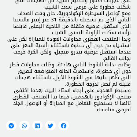
على مجريات الأمور وتنظيم المزيد من الهجمات التي
شكلت خطورة على مرمى سعد الشيب.
ومع تواصل السيطرة الإكوادورية، حان وقت الهدف
الثاني الذي تم تسجيله بالدقيقة 31 عبر إينير فالنسيا
الذي استقبل عرضية متقنة من الناحية اليمنى قابلها
برأسه سكنت الزاوية اليمنى للشيب.
وبدأ المنتخب القطري محاولات العودة للمباراة لكن على
استحياء من دون أي خطوة باستثناء رأسية المعز علي
عندما استقبل عرضية بيدرو ميجيل، ولكن الكرة خرجت
بجانب القائم.
وكانت بداية الشوط الثاني هادئة، وظلت محاولات قطر
دون أي خطورة، واستمرت الحالة المتواضعة للفريق
التي ظهر عليها في الشوط الأول، باستثناء هجمات
قليلة لم تصل لدرجة الخطورة.
وسيطر الهدوء على أرجاء استاد البيت بعدما اكتفى
منتخب الإكوادور بالهدفين، فيما بدا المنتخب القطري
تائهاً لا يستطيع التعامل مع المباراة أو الوصول الجاد
لمرمى منافسه.