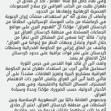
وفي لقاء خاص مع قناة “العالم”، أكد آل صادق أن
طهران طلبت من الجانب العراقي نزع سلاح المجموعات
العنصرية الإرهابية وإبعادها عن الحدود.
وأضاف آل صادق أنّه “تم استهداف منشآت إيران الحيوية
في كرمانشاه من جانب الموساد الإسرائيلي، انطلاقًا من
كردستان العراق”، مؤكدًا أنّ “الهجوم البري على مواقع
الجماعات المسلحة في منطقة كردستان العراق غير
وارد”، قائلًا “إننا نسعى لحل المشاكل التي تطرأ من
خلال الحوار وتبادل وجهات النظر مع إخواننا في العراق”.
وكشف عن اتفاق إيراني مع الحكومة الفدرالية وسلطات
كردستان على نشر قوات عراقية على حدود كردستان
لكنّ الاتفاق لم ينفذ.
ولفت الى أن قائد قوة القدس في حرس الثورة
اسماعيل قاآني أعرب عن استعداد طهران لدعم الحكومة
العراقية بمشاريع كبيرة وتعزيز العلاقات، مشددًا على أن
قاآني كلما أتى الى العراق يناقش الأمور ذات الاهتمام
المشترك، المسائل الثنائية والاقليمية، وفي بعض
الأحيان الدولية، حسب الضرورة، مؤكدًا وحدة وسيادة
العراق.
وبخصوص العلاقة حاليًا بين الجمهورية الإسلامية وبين
السلطات في منطقة كردستان العراق، اعتبر آل صادق
أنه ما زالت تربطهما علاقات قديمة من زمن مقارعة