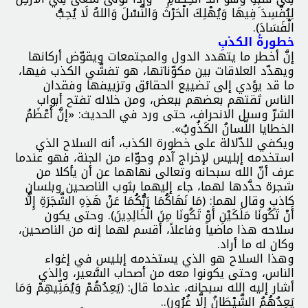
لِيُفْسِدَ فِيهَا وَيُهْلِكَ الْحَرْثَ وَالنَّسْلَ وَاللهُ لَا يُحِبُّ
الْفَسَادَ).
خطورةُ الكذبِ
إنَّ أخطر ما يتهدد الدول والمجتمعات ويقوّض أركانها
ويهدّد العلاقات بين مكوّناتها، هو تفشّي الكذب فيها،
ما قد يؤدي إلى تضييع الحقائق وتزييفها وفقدان
الناس ثقتهم بعضهم ببعض، ومن خلاله تفتح أبواب
الشرّ وسبل الانحراف، حتى ورد في الحديث: «إنَّ أَعْظَمُ
الخطايا اللّسانُ الكَذُوبُ».
ويكفي للدّلالة على خطورة الكذب، أنه السلاح الذي
استخدمه إبليس لإخراج آدم وحوّاء من الجنة، فهو عندما
عرف أنّ الله سبحانه وتعالى نهاهما عن أن يأكلا من
شجرة حدَّدها لهما، جاء إليهما بثوب الناصحين وبلسانٍ
كاذبٍ وقال لهما: (مَا نَهَاكُمَا رَبُّكُمَا عَنْ هَذِهِ الشَّجَرَةِ إِلَّا
أَنْ تَكُونَا مَلَكَيْنِ أَوْ تَكُونَا مِنَ الْخَالِدِينَ). وحتى يكون
سلاحه هذا ماضياً وفاعلاً، أقسم لهما إنه من الناصحين،
وكان له ما أراد.
وهذا السلاح هو الذي يستخدمه إبليس في إغواء
الناس، وحتى يكونوا معه من أصحاب السَّعير، والذي
أشار إليه الله سبحانه، عندما قال: (يَعِدُهُمْ وَيُمَنِّيهِمْ وَمَا
يَعِدُهُمُ الشَّيْطَانُ إِلَّا غُرُور)..