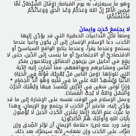
وهو ما سيعترف به يوم القيامة: (وَقَالَ الشَّيْطَانُ لَمَّا
قُضِيَ الْأَمْرُ إِنَّ اللهَ وَعَدَكُمْ وَعْدَ الْحَقِّ وَوَعَدْتُكُمْ
فَأَخْلَفْتُكُمْ).
لا يجتمعُ كذبٌ وإيمانٌ
ومنعاً لكلِّ التَّداعيات الخطيرة التي قد يؤدِّي إليها
الكذب، دعا الإسلام الإنسان إلى أن يكون واعياً عندما
يستمع وعندما يقرأ، وعندما يتابع الواقع السياسيَّ أو
الاقتصاديَّ أو الاجتماعيَّ أو ما ينسب إلى الدّين، حتى لا
يقع في أحابيل من يزيفون الحقائق ويتلاعبون بفكر
النَّاس ومشاعرهم ومواقعهم، مما أشارت إليه الآية
التي تلوناها: (وَمِنَ النَّاسِ مَنْ يُعْجِبُكَ قَوْلُهُ فِي الْحَيَاةِ
الدُّنْيَا وَيُشْهِدُ اللهَ عَلَى مَا فِي قَلْبِهِ وَهُوَ أَلَدُّ الْخِصَامِ *
وَإِذَا تَوَلَّى سَعَى فِي الْأَرْضِ لِيُفْسِدَ فِيهَا وَيُهْلِكَ الْحَرْثَ
وَالنَّسْلَ وَاللهُ لَا يُحِبُّ الْفَسَادَ).
وعمل الإسلام في الوقت نفسه على الإشارة إلى ما قد
يؤدِّي إليه، فاعتبر أنَّ الكذب لا يجتمع مع الإيمان، وهذا
ما عبَّرت عنه الآية: (إِنَّمَا يَفْتَرِي الْكَذِبَ الَّذِينَ لَا يُؤْمِنُونَ
بِآَيَاتِ اللهِ وَأُولَئِكَ هُمُ الْكَاذِبُونَ).
وقد ورد عنه (ص): «علامة الإيمان أن تؤثر الصِّدق وإن
ضرَّك، على الكذب وإن نفعك»، لأنَّه سيضرّك بعد ذلك.