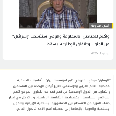
لبنان
,
مقاومة
واكيم للميادين: بالمقاومة والوعي ستنسحب “إسرائيل”
من الجنوب و”اتفاق الإطار” سيسقط
يوليو 1, 2026
"الوفاق" موقع إلكتروني تابع لمؤسسة ايران الثقافية - الصحفية
لمخاطبة العالم العربي والإسلامي. تعزيز أركان الوحدة بين المسلمين
والتقارب بين الدول الإسلامية من أهم أهدافه. يتطرق الموقع لأهم
المواضيع السياسية، الإقتصادية، الثقافية، الرياضية، و... تدخل في إطار
إضفاء المزيد من الإنسجام بين الجمهورية الإسلامية الإيرانية والدول
الإسلامية والعربية، بالإضافة إلى تغطيته أهم الأحداث حول العالم.