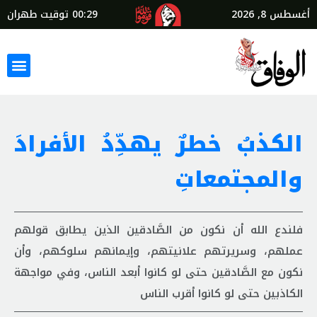
أغسطس 8, 2026
00:29
توقيت طهران
الكذبُ خطرٌ يهدِّدُ الأفرادَ
والمجتمعاتِ
فلندع الله أن نكون من الصَّادقين الذين يطابق قولهم
عملهم، وسريرتهم علانيتهم، وإيمانهم سلوكهم، وأن
نكون مع الصَّادقين حتى لو كانوا أبعد الناس، وفي مواجهة
الكاذبين حتى لو كانوا أقرب الناس