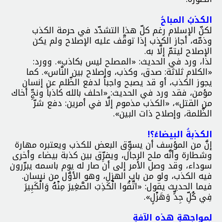
الكذبُ المباحُ
لكنّ الإسلام رغم كلّ هذا التشدّد في حرمة الكذب
وذمّه، أجاز الكذب إذا توقَّف عليه الإصلاح ولم يكن
الإصلاح ليتمّ إلَّا به.
لذا، ورد في الحديث: «المصلح ليس بكاذب». وورد:
«الكلام ثلاثة: صدق، وكذب، وإصلاح بين النَّاس». كما
يجوز الكذب، أو قد يصبح واجباً لدفع الظّلم عن إنسان
مؤمن، فقد ورد في الحديث: «احلف بالله كاذباً ونجِّ أخاك
من القتل»، «الكذب مذموم إلَّا في أمرين: دفع شرّ
الظّلمة، وإصلاح ذات البين».
الكذبةُ البيضاءُ؟!
إنَّ من المؤسف أن يسوِّق البعض للكذب ويعتبره مهارة
وشطارة وأنَّه ملح الرجال، ويفرِّق بين كذبة بيضاء وأخرى
سوداء، وقد وصل الأمر إلى أن صار له يوم باسمه يبرّرون
فيه الكذب، ولو من باب الهزل، وهو الأوَّل من نيسان.
فيما الحديث يقول: «اتَّقُوا الْكَذِبَ الصَّغِيرَ مِنْهُ وَالْكَبِيرَ
فِي كُلِّ جِدٍّ وَهَزْلٍ».
لمواجهةِ هذه الآفةِ