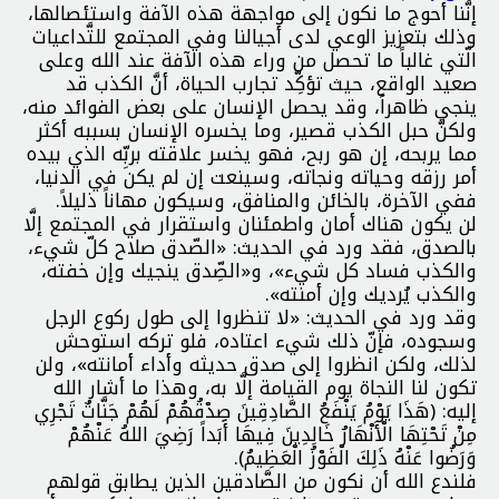
إنَّنا أحوج ما نكون إلى مواجهة هذه الآفة واستئصالها،
وذلك بتعزيز الوعي لدى أجيالنا وفي المجتمع للتَّداعيات
الّتي غالباً ما تحصل من وراء هذه الآفة عند الله وعلى
صعيد الواقع، حيث تؤكِّد تجارب الحياة، أنَّ الكذب قد
ينجي ظاهراً، وقد يحصل الإنسان على بعض الفوائد منه،
ولكنَّ حبل الكذب قصير، وما يخسره الإنسان بسببه أكثر
مما يربحه، إن هو ربح، فهو يخسر علاقته بربِّه الذي بيده
أمر رزقه وحياته ونجاته، وسينعت إن لم يكن في الدنيا،
ففي الآخرة، بالخائن والمنافق، وسيكون مهاناً ذليلاً.
لن يكون هناك أمان واطمئنان واستقرار في المجتمع إلَّا
بالصدق، فقد ورد في الحديث: «الصّدق صلاح كلّ شيء،
والكذب فساد كل شيء»، و«الصِّدق ينجيك وإن خفته،
والكذب يُرديك وإن أمنته».
وقد ورد في الحديث: «لا تنظروا إلى طول ركوع الرجل
وسجوده، فإنّ ذلك شيء اعتاده، فلو تركه استوحش
لذلك، ولكن انظروا إلى صدق حديثه وأداء أمانته»، ولن
تكون لنا النجاة يوم القيامة إلَّا به، وهذا ما أشار الله
إليه: (هَذَا يَوْمُ يَنْفَعُ الصَّادِقِينَ صِدْقُهُمْ لَهُمْ جَنَّاتٌ تَجْرِي
مِنْ تَحْتِهَا الْأَنْهَارُ خَالِدِينَ فِيهَا أَبَداً رَضِيَ اللهُ عَنْهُمْ
وَرَضُوا عَنْهُ ذَلِكَ الْفَوْزُ الْعَظِيمُ).
فلندع الله أن نكون من الصَّادقين الذين يطابق قولهم