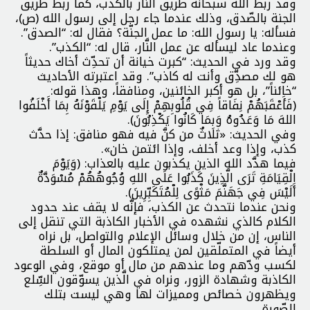
وقد ربط الله سبحانه طريق النَّار بالكذب، كما ربط طريق
الجنة بالصّدق، وذلك عندما جاء رجل إلى رسول الله (ص)،
فسأله: يا رسول الله: ما عمل الجنّة؟ فقال له: “الصدق”.
وعندما عاد ليسأله عن عمل النَّار، قال له: “الكذب”.
وقد ورد في الحديث: “كبرت خيانة أن تحدِّث أخاك حديثاً
هو لك مصدِّق وأنت له كاذب”. وقد اعتبرته الأحاديث
“خائناً”، بل هو أكبر الخائنين، ومنافقاً، وهذا قوله:
(فَأَعْقَبَهُمْ نِفَاقاً فِي قُلُوبِهِمْ إِلَى يَوْمِ يَلْقَوْنَهُ بِمَا أَخْلَفُوا
اللهَ مَا وَعَدُوهُ وَبِمَا كَانُوا يَكْذِبُونَ).
وفي الحديث: «ثلاثٌ من كنَّ فيه فهو منافق: إذا حدَّث
كذب، وإذا وعد أخلف، وإذا ائتمن خان».
فيما هدَّد الله الذين يكذبون عليه بالعذاب: (وَيَوْمَ
الْقِيَامَةِ تَرَى الَّذِينَ كَذَبُوا عَلَى اللهِ وُجُوهُهُمْ مُسْوَدَّةٌ
أَلَيْسَ فِي جَهَنَّمَ مَثْوًى لِلْمُتَكَبِّرِينَ).
ونحن عندما نتحدث عن الكذب، فإنَّه لا يقف عند حدود
الكلام كالذي نشهده في الأخبار الكاذبة التي تنقل إلى
الناس، إن من خلال وسائل الإعلام والتواصل، بل نراه
أيضاً في المتملّقين لمن يمتلكون المال أو السلطة
لكسب ودّهم وما عندهم من مال أو موقع، وفي الوعود
الكاذبة وشهادة الزور، ونراه في الَّذين يسوّقون السِّلع
ويظهرون خصائص ومميزات لها وهي ليست بتلك
الصّورة.