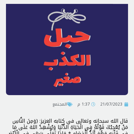
21/07/2023
1:37 م
المجتمع
قال الله سبحانه وتعالى في كتابه العزيز: (وَمِنَ النَّاسِ
مَنْ يُعْجِبُكَ قَوْلُهُ فِي الْحَيَاةِ الدُّنْيَا وَيُشْهِدُ اللهَ عَلَى مَا
فِي قَلْبِهِ وَهُوَ أَلَدُّ الْخِصَامِ * وَإِذَا تَوَلَّى سَعَى فِي الْأَرْضِ