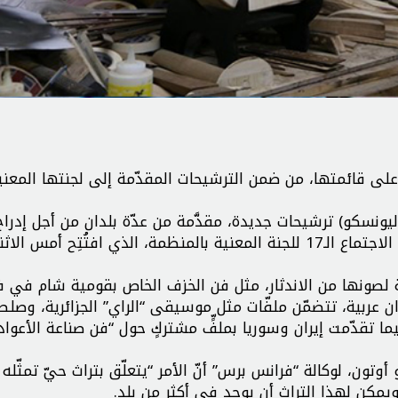
على قائمتها، من ضمن الترشيحات المقدّمة إلى لجنتها المعني
ليونسكو) ترشيحات جديدة، مقدَّمة من عدّة بلدان من أجل إدرا
ثقافية غير مادية على قائمة التراث العالمي، وذلك خلال الاجتماع الـ17 للجنة المعنية بالمنظمة، الذي افتُتِح
 “تستدعي إجراءات عاجلة لصونها من الاندثار، مثل فن الخزف الخاص بقومية شام في 
 عربية، تتضمّن ملفّات مثل موسيقى “الراي” الجزائرية، وصلص
ما تقدّمت إيران وسوريا بملفٍّ مشتركٍ حول “فن صناعة الأعواد
وتون، لوكالة “فرانس برس” أنّ الأمر “يتعلّق بتراث حيّ تمثّله
 ويمكن لهذا التراث أن يوجد في أكثر من بلد.