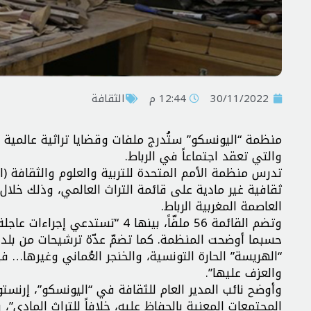
30/11/2022
12:44 م
الثقافة
منظمة “اليونسكو” ستُدرج ملفات وقضايا تراثية عالمية 
والتي تعقد اجتماعاً في الرباط.
تدرس منظمة الأمم المتحدة للتربية والعلوم والثقافة (ا
العاصمة المغربية الرباط.
وتضم القائمة 56 ملفّاً، بينها 4
حسبما أوضحت المنظمة. كما تضمّ عدّة ترشيحات من بلدان
“الهريسة” الحارة التونسية، والخنجر العُماني وغيرها… في
والعزف عليها”.
وأوضح نائب المدير العام للثقافة في “اليونسكو”، إرنستو أ
المجتمعات المعنية بالحفاظ عليه، خلافاً للتراث المادي”،