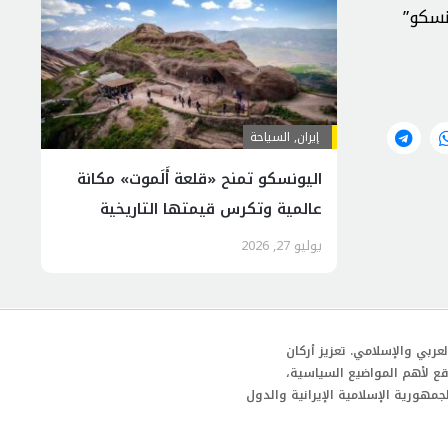
نسكو”
إيران
,
السياحة
اليونسكو تمنح «قلعة أَلَموت» مكانة
عالمية وتكرس قيمتها التاريخية
والسياحية
يوليو 27, 2026
عربي والإسلامي. تعزيز أركان
قع لأهم المواضيع السياسية،
لجمهورية الإسلامية الإيرانية والدول