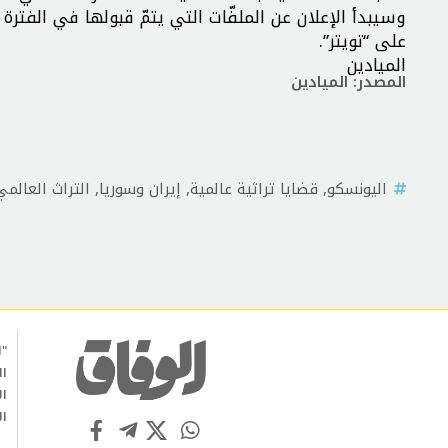
وسيبدأ الإعلان عن الملفّات التي يتمّ قبولها في الفتر
على “تويتر”.
الميادين
المصدر: الميادين
اليونسكو
,
قضايا تراثية عالمية
,
إيران وسوريا
,
التراث العالمي
"ا
ال
ال
ال