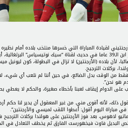
أرجنتيني لقيادة المباراة التي خسرها منتخب بلاده أمام نظيره 
0-1 السبت، في الدور ربع النهائي لمونديال قطر. واعتبر ابن الـ39 عاما في حديث لقناة “سيك نوتيسياس” البرتغا
ائبا، لأن بلاده (الأرجنتين) لا تزال في البطولة، كون ليونيل م
ا، بركلات الترجيح.
 فقط من الوقت بدل الضائع، في حين أننا لم نلعب أي شيء، 
دم هو نحن”.
قيقة حاول فيها المغرب على الدوام إيقاف لعبنا بأخطاء صغيرة، والحكم لا يعطي 
ل ذلك، لأنه أقوى مني. من غير المعقول أن يدير لنا حكم أرج
 مباراة اليوم أقول: أعطوا اللقب لميسي والأرجنتين”.
اتيو لاهوس، بعد فوز الأرجنتين على هولندا بركلات الترجيح ف
جنتين 2-0 حتى الدقيقة 83 قبل أن يقلص البديل فاوت فيخهورست الفارق ثم يخطف التعادل في