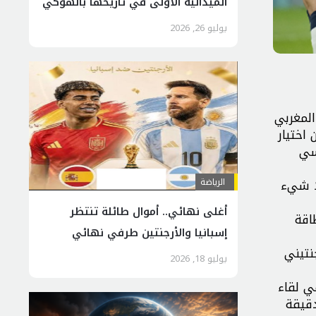
الميدالية الاولى في تاريخها بالهوكي
يوليو 26, 2026
المغربي
لية، أن اختيار
يسي
لا شيء
الرياضة
أغلى نهائي.. أموال طائلة تنتظر
بطاقة
إسبانيا والأرجنتين طرفي نهائي
نتيني
مونديال 2026
يوليو 18, 2026
ي لقاء
 الدقيقة