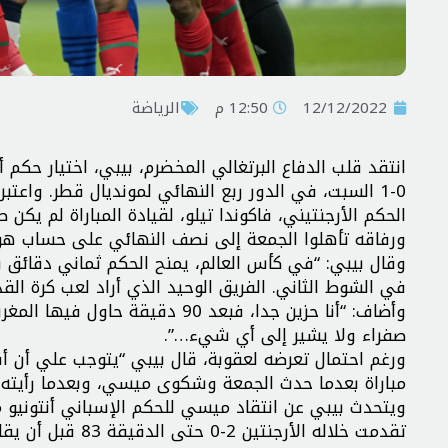
12/12/2022
12:50 م
الرياضة
انتقد قلب الدفاع البرتغالي المخضرم، بيبي، اختيار حكم 
الحكم الأرجنتيني، فاكوندا تيلو، لقيادة المباراة لم يكن ص
ورفاقه تأهلوا الجمعة إلى نصف النهائي على حساب هولند
وقال بيبي: “في كأس العالم، يمنح الحكم ثماني دقائق
في الشوط الثاني. الفريق الوحيد الذي أراد لعب كرة الق
وأضاف: “أنا حزين جدا، فبعد 90 د
صفراء ولا يشير إلى أي شيء…”.
ورغم احتمال تعرضه لعقوبة، قال بيبي “يتوجب علي أن أقو
مباراة بعدما حدث الجمعة وشكوى ميسي، وبعدما رأيته في
ويتحدث بيبي عن انتقاد ميسي للحكم الإسباني أنتونيو م
تقدمت خلاله الأر