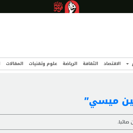
الاقتصاد
الثقافة
الرياضة
علوم وتقنيات
المقالات
ا
تين ميسي”
 صائبا.