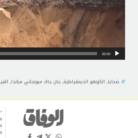
00:00
ضحايا
,
الكونغو الديمقراطية
,
جان جاك مبونجاني مباندا
,
الفي
"ا
ال
ال
ال