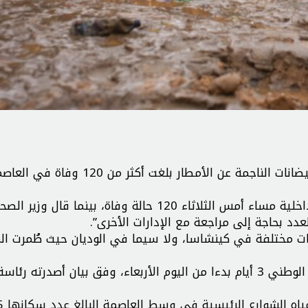
أعلنت حكومة الكونغو الديمقراطية، أن حصيلة ضحايا الفيضانات الناجمة عن الأمطار بلغت أكثر من 120 وف
ومن المتوقع أن يزداد عدد الضحايا، حيث أحصت وزارة الداخلية مساء أمس الثلاثاء 120 حالة وفاة، بينما ق
ت مختلفة في كينشاسا، ولا سيما في الوديان حيث طُمرت الم
وإثر اجتماع أزمة، أعلن وزير الداخلية دانيال أسيلو الحداد الوطني 3 أيام بدءا من اليوم الأربعاء، وفق بيان أصدرته رئاس
وألحقت الفيضانات أضرارا جسي