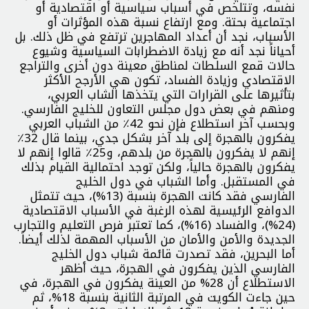
نفسه، وتتلخص في أسباب سياسية أو اقتصادية أو
اجتماعية بحتة. ومع ارتفاع نسبة هذه المؤثرات أو
الأسباب، نجد أن أعداد المهاجرين ترتفع في ظل ذلك. بل
أحياناً نجد أنه مع زيادة الاضطرابات السياسية وشيوع
حالات قمع السلطات لمناطق معينة دون أخرى والتراجع
الاقتصادي وزيادة الفساد، تكون هي الأرجح الأكثر
بتأثيرها على القرارات التي يتخذها الشاب العربي،
ومنهم في بعض دول مجلس التعاون للخليج الفارسي.
وبحسب آخر استطلاع فإن نحو 42٪ من الشباب العربي
يفكرون بالهجرة إلى بلد آخر بشكل جدي، بينما قال 32٪
إنهم لا يفكرون بالهجرة من بلدهم، و25٪ قالوا إنهم لا
يفكرون بالهجرة حالياً، ولكن توجد احتمالية القيام بذلك
في المستقبل. وأما الشباب في دول الخليج
الفارسي فقد كانت الهجرة بنسبة (13%)، حيث تتمثل
الدوافع الرئيسية لهذه الرغبة في الأسباب الاقتصادية
(24%)، والفساد (16%)، كما تعتبر فرص التعليم والتجارب
الجديدة والأمن والأمان من الأسباب المهمة لذلك أيضاً.
أما البحرين، فقد تصدرت قائمة شباب دول الخليج
الفارسي الذين يفكرون في الهجرة، حيث أظهر
الاستطلاع أن 28% من العينة يفكرون في الهجرة، في
حين جاءت الكويت في المرتبة الثانية بنسبة 18%، ثم