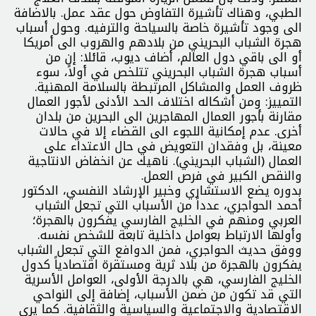
الطبي، وهناك تأشيرة التفاوض حول عقد عمل. بالاضافة
الى وجود تأشيرة خاصة بالسياحة والترفيه. وحول أسباب
هجرة الشباب البحريني من بلادهم والهروب الى أمريكا
أو الى باقي دول العالم، أضاف ديوب، قائلا: إن من
أسباب هجرة الشباب البحريني تتلخص في أولاً، سوء
ظروف العمل والمشاكل المرتبطة بالسلامة المهنية.
التمييز: ومن أشكاله اختلاف الحد الأدنى لأجور العمال
مقارنة بأجور العمال المهاجرين الى البحرين من بلدان
أخرى. عدم إمكانية اللجوء الى القضاء إلا في حالات
معينة، بل وفقدان التعويض في حال الاعتداء على
العمال (الشباب البحريني). ناهيك عن انخفاض الانتاجية
والنقص الكبير في فرص العمل.
بدوره يضع الاستشاري وخبير الإرشاد النفسي، الدكتور
أحمد الحواجري، عدداً من الأسباب التي تجعل الشباب
العربي ومنهم في الخليج الفارسي يفكرون بالهجرة؛
وأولها الارتباط بعوامل داخلية تابعة للشخص نفسه.
ووفق حديث الحواجري، فمن الدوافع التي تجعل الشباب
يفكرون بالهجرة من بلاد ثرية ومستقرة اقتصادياً كدول
الخليج الفارسي، هي بالدرجة الأولى، العوامل الأسرية
التي قد تكون من ضمن الأسباب، إضافة إلى النواحي
الاقتصادية والاجتماعية والسياسية والثقافية. كما يرى