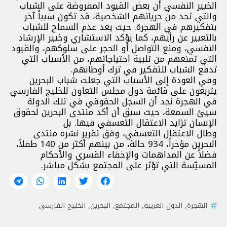
الخبير النفسي أن بعض القيود المفروضة على الشباب
والتي تحد من حرياتهم الشخصية، قد تكون سبباً آخر
بتفكيرهم في الهجرة. حيث يعد عدم السماح للشباب
بالتعبير عن رأيهم، كما يؤكد الاستشاري وخبير الإرشاد
النفسي، ومنع التواصل أو الحجر على سلوكهم، والقيود
التي تمنعهم من تلبية احتياجاتهم، من الأسباب التي
تدفع الشباب للتفكير في ترك أوطانهم.
وفي العودة إلى الأسباب التي جعلت شباب البحرين
يتربعون على قائمة دول مجلس التعاون للخليج الفارسي
في الهجرة نجد أن السجل الحقوقي في تلك الدولة
سيئ السمعة، حيث سبق أن أكد منتدى البحرين لحقوق
الإنسان تزايد الاعتقال التعسفي فيها. بل
وطال الاعتقال التعسفي، وفق تقرير نشره منتدى
البحرين مؤخراً، 934 حالة، من بينهم أكثر من 140 طفلاً،
فضلاً عن المداهمات والإخفاء القسري والأحكام
المسيّسة التي تؤثر على المجتمع بشكل مباشر.
الهجرة
,
الدول العربية
,
المجتمع
,
البحرين
,
الخليج الفارسي