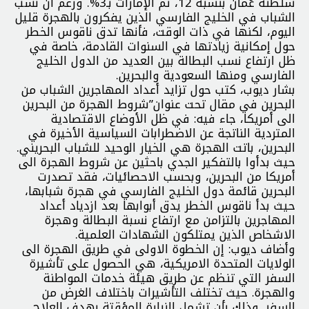
سلطنة عُمان بنسبة 12، ثم الإمارات بـ3%. ورغم أن نسب
الشباب في الخليج الفارسي الذين يفكرون بالهجرة قليل
اليوم، لكنها في ذات الوقت، فأنها تدق ناقوس الخطر
حول إمكانية زيادتها في السنوات القادمة، خاصة في
ظل ارتفاع نسب البطالة بين العديد من الدول الخليج
الفارسي ومنها السعودية والبحرين.
بشار ديوب، كتب حول تزايد أعداد المهاجرين الشباب من
البحرين في مقال تحت عنوان”شروط الهجرة من البحرين
الى أمريكا، جاء فيه: في ظل الأوضاع الاقتصادية
المتردية الناتجة عن الاضطرابات السياسية الأخيرة في
البحرين، باتت الهجرة هي الخيار الوحيد للشباب البحريني.
حيث بدأوا بالتفكير الجدي باحثين عن شروط الهجرة الى
أمريكا من البحرين، وبحسب الاحصائيات، فقد تصدرت
البحرين قائمة دول الخليج الفارسي في هجرة شبابها،
حيث بدأ ناقوس الخطر يدق أبوابها بعد ازدياد أعداد
المهاجرين بالتزامن مع ارتفاع نسبة البطالة وهجرة
الاشخاص الذين يمتلكون الشهادات العلمية.
وأضاف ديوب: إن الخطوة الاولى في طريق الهجرة الى
الولايات المتحدة الامريكية، هي الحصول على تأشيرة
السفر التي تنظم عن طريق هيئة خدمات المواطنة
والهجرة. حيث تختلف التأشيرات باختلاف الغرض من
السفر. وذلك بأن تشمل الزيارة المؤقتة بهدف العلاج