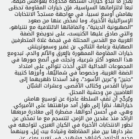
بقدر ما تبدو خيارات السلطة محدودة بهوامش ضيقة،
تبعاً لالتزاماتها السياسية، فإن خيارات المقاومة تحظى
بهامش أوسع نسبياً، في مواجهة مستجدّ الانتخابات
الإسرائيلية الأخيرة، وما تمخّض عنها من صعود
“الصهيونية الدينية”، واتفاقاتها الائتلافية مع نتنياهو،
والتي صادق عليها الكنيست، على نحويضع الضفة
الغربية مع القدس المحتلة في قبضة غلاة المتطرفين
الصهاينة بزعامة الثنائي، بن غفير وسموتريتش.
خيارات المقاومة الممهورة بالعرق والألم والدم، تبدومع
هذا الصعود أكثر شرعية، وتجلّت في أنصع صورها في
المجموعات الفدائية التي أخذت تتوالى على امتداد
الضفة الغربية، وخصوصاً في شماليّها، وأبرزها كتيبة
“جنين” و”عرين الأسود”، وقد أسندتا ظهريهما إلى
سرايا القدس وكتائب الأقصى، وعشرات الشبّان
الغاضبين من وحشية المحتل.
ويُرجَّح أن تقف السلطة عاجزة عن توسيع هامش
خياراتها، نظراً إلى طول أمد مراهنتها على الأميركي.
وهي، في أحسن أحوالها، مضطرة إلى مغادرة مربعها
الراكد منذ عقدين من الزمن، لتنسجم مع ما تمخّض عن
تطور الانتخابات الأخيرة في الكيان العبري، لتواجهه في
عقر دارها بين مقر المقاطعة وقيادة بيت إيل، وبينهما
مخيم الجلزون كشاهد وشهيد، في تعبير رمزي عن