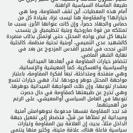
طبيعة المأساة السياسية الراهنة.
أمام هذه المعطيات، أين تقف المقاومة، وما هي
خياراتها؟ والمقاومة هنا ليست غزة، بقيادة كل من
حماس والجهاد حصراً، وإن كانت عنوانها الأبرز، بسبب ما
تمتلكه من قوة صاروخية وبنية تنظيمية، بل ينسحب
عليها كل نبض يواجه المحتل، حتى لوتمثّل بذئاب منفردة
كالشهيد عدي التميمي، أوبنية تحتية منظمة، كالخلية
التي نجحت في تفجير القدس المزدوج عن بعد في
نهاية الشهر الماضي.
تتضافر خيارات المقاومة في أبعادها الميدانية
والسياسية والعسكرية، كما المعيشية والإنسانية،
وهي منفتحة ومتداخلة، تبعاً لفكرة المقاومة، باعتبار
مواجهة المحتل جوهر وجودها. لذا، فهي خيارات تتسع
بمقدار تنوعها، وإن ظلت المواجهة الميدانية جوهرها،
وهي تخرج عن طبيعتها كمقاومة في حال حصرت
تنوعها في العامل السياسي أوالمعيشي، على الرغم
من أهميتهما.
قد تجد المقاومة نفسها مدفوعة نحوهوامش أمنية
وميدانية لم تملأها من قبلُ، فتضطر إلى تفعيل جبهة
الداخل مثلاً، بحيث إن العلاقة بين المقاومة وتيارات
سياسية فاعلة هناك، علاقة متينة، وكثير منها ينتمي