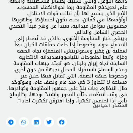
دائمة التوغل، والتي تسبّبت بخسائر فلسطينية واسعة،
على نحويدفع المقاومة ربما نحوالانكفاء المحسوب،
الأمر الذي يسمح لها بأن تباغت قوات الاحتلال،
أوتُوْقعها في كمائن، بحيث يكون اختفاؤها وظهورها
محسوبين بعوامل ميدانية، بعيداً عن وهج مبدأ التصدي
الحصري الشامل والدائم.
ويبقى خيار المقاومة الأقوى، والذي قد تُضطر إلى
الاندفاع نحوه، وخصوصاً إذا جاءت حماقات الكيان تبعاً
لعقلية بن غفير وسموتريتش، المتحفزة تجاه الضفة
وغزة، وتبعاً لطموحات نتنياهووتهديداته الانتخابية
السابقة تجاه إيران ولبنان، هو توحّد جبهات المقاومة
وعدم السماح باستفراد المحتل بجبهة من دون أخرى،
وخصوصاً جبهة الضفة، التي تقاتل فيها جنين عبر
مساحة لا تتجاوز 3 كم، منذ عام ونصف عام، وهوتوحّد
طال انتظاره، وبات يلحّ على جمهور المقاومة وكوادرها،
في وقت انتظمت حبّات المحور واشتدّ عودها، و”الرماح
تأبى إذا اجتمعن تكسّراً، وإذا افترقن تكسّرت آحادا”.
المصدر: الميادين