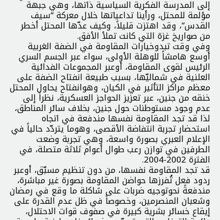
إلى المدرسة الفكرية السياسية ذاتها، وهي جبهة
مؤلمة للمحتل، ورأينا تداعياتها خلال معركة “سيف
القدس”، وقد اهتزت قليلاً، وكيف عدّها المحتل أخطر
من صواريخ غزة التي كانت تملأ الأفق.
وفي وقت تبدوخيارات المقاومة في الضفة الغربية
أوسع هامشاً للوهلة الأولى، سواء عبر الجسم السري
الرئيس لقوى المقاومة، أوعبر المجموعات الفدائية
العلنية في شماليّها، بسبب طبيعة انفتاح الضفة على
معظم مراكز التأثير في الكيان، وهوانفتاح يحاول المحتل
خنقه من جنين، عبر تعزيز الحواجز العسكرية، نظراً إلى
عدم وجود مستوطنات حول جنين، بخلاف سائر المناطق،
لذا قد تجد المقاومة نفسها مندفعة في اتجاه
استحضار تجربة انتفاضة الأقصى، وهوما يتردّد حالياً في
الإعلام العبري بصورة واسعة، وهي تجربة وضعت
الطرفين في توازن رعب طوال أعوام ثلاثة متصلة، في
الفترة 2002-2004.
قد تجد المقاومة نفسها، من دون تنظيم مسبّق، أوعبر
ردود فعل تُفرزها حواضن المقاومة بصورة غير مباشرة،
مندفعةً نحوتوجيه ضربات على شاكلة ما وقع في رمضان
وشعبان المنصرمين، وخصوصاً في ظل عدم القدرة على
إيقاع خسائر بشرية كبيرة في صفوف قوات الاحتلال،