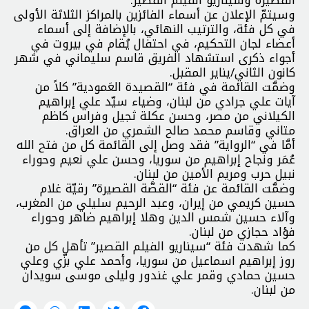
وسيتمّ الإعلان عن أسماء الفائزين بالمراكز الثلاثة الأولى
في كل فئة، والترتيب النهائي، بالإضافة إلى أسماء
أعضاء لجان التحكيم، في احتفال يُقام في بيروت في
أجواء ذكرى استشهاد الفريق قاسم سليماني في شهر
كانون الثاني/يناير المقبل.
وضمَّت القائمة في فئة “القصيدة العَمودية” كلاً من
آيات علي جرادي من لبنان، وضياء سيّد علي إبراهيم
الكيلاني من مصر، وحسن عكلة ثجيل وفراس كاظم
متاني وقاسم محمد صالح الشمري من العراق.
أمَّا في “الرواية” فقد وصل إلى القائمة كل من فتح الله
عُمَر ونجاح إبراهيم من سوريا، وحسن علي نعيم وحوراء
نبيل حرب ومريم الأمين من لبنان.
وضمَّت القائمة عن فئة “القصَّة القصيرة” رقيّة غلام
حسين كريمي من إيران، وعبد الرحيم سليلي من المغرب،
وآلاء حسين شمس الدين وهلا إبراهيم ضاهر وحوراء
فؤاد حجازي من لبنان.
كما شهدت فئة “سيناريو الفيلم القصير” تأهل كل من
روز إبراهيم اسماعيل من سوريا، وأحمد علي بزّي وعلي
حسين حمادي وقمر علي غندور وليلى موسى سويدان
من لبنان.