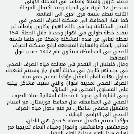
قضاء كارون بالمیاه واضاف: في المرحلة الاولی
ستحصل 12 قریة علی المیاه وعند اكتمال المرحلة
الثانیة تنظم سبعة قری اخری الی القائمة.
كما اشار المحافظ الی مشكلة الصرف الصحي في
المدن المختلفة بما في ذالك اهواز وكارون واضاف تم
تنفیذ خطة طوارئ في اهواز وحددنا خلال الخطة 154
نقطة تعاني من هذه المشكلة وتمكنا من حلها بنسبه
ثمانین بالمئة والنهایة المتوقعة لرفع مشكلة الصرف
الصحي في المحافظة ستكون عام 1402 حسب قول
المحافظ.
وقال خليليان ان التقدم في معالجة مياه الصرف الصحي
في غرب نهر كارون في مدينة أهواز جار وسيتم تشغيله
بحلول نهاية العام المقبل مؤكداً انه تم جمع مياه
الصرف الصحي لمدينة اهواز، والتي سببت مشاكل بيئية
على المستوى المحلي في السابق.
وفي اشارة الى وجود 6 محطات لمعالجة مياه الصرف
الصحي في المحافظة، قال محافظ خوزستان: مع افتتاح
وتشغيل مصفى شادكان، تم منع دخول مياه الصرف
الصحي الى الاراضي الرطبة .
مؤكداً سیتم تشغیل مصفاة 5 مدن هي آبادان،
وخرمشهر، وماهشهر، واهواز ومیناء الامام تدريجيا مع
نهاية هذا العام وبدایة العام المقبل.