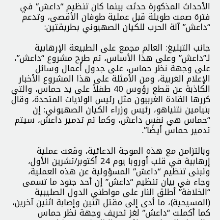
الأحداث المذكورة حدثت بينما كان تنظيم “داعش” في
فترة صمت طويلة قبل عملية طوفان الأقصى، وتدعم
“داعش” آلة الحرب للكيان الصهيوني بطريقتين:
جانب التبليغ: العالم مجمع على الطبيعة الإرهابية
لـ”داعش” وعلى هذا الأساس، تم طرح مشروع “داعش”،
على وجهة نظر حماس، على جدول أعمال وسائل
الإعلام الغربية، ومن الأمثلة على هذا المشروع الأخبار
الكاذبة عن قطع رؤوس 40 طفلاً على يد حماس، والتي
كررها القادة الغربيون مثل رئيس الولايات المتحدة، وقال
بنيامين نتنياهو، رئيس وزراء الكيان الصهيوني: إن
“حماس هي نفس داعش، وكما تم تدمير داعش، سيتم
تدمير حماس أيضًا”.
وبالتزامن مع هذه الموجة الدعائية، وقعت عملية
إرهابية في قلب أوروبا يوم 24 أكتوبر/تشرين الأول،
وتبنى تنظيم “داعش” المسؤولية عن هذه العملية،
وجاء في بيان تنظيم “داعش” إن أحد جنود ما تسمى
“الخلافة” أطلق النار على مواطني الدول الصليبية
(المسيحية)، ما أدى إلى مقتل اثنين وإصابة اثنين آخرين،
كما أكملت “داعش” لغز تحريف وجهة نظر حماس