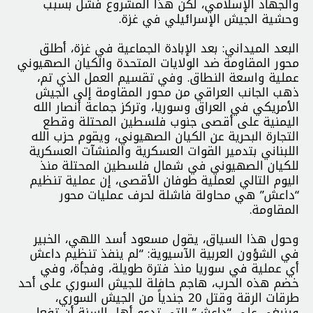
والجهاد الإسلامي، لكن هذا المشروع فشل بسبب
وحشية الجيش الإسرائيلي في غزة.
البعد الميداني: بعد الإبادة الجماعية في غزة، أطلق
محور المقاومة ضد الولايات المتحدة والكيان الصهيوني
عملية واسعة النطاق. وفي تقسيم العمل الذي تم،
ذهب الجانب العراقي من محور المقاومة إلى الجيش
الأمريكي في العراق وسوريا، وتركز جماعة أنصار الله
اليمنية على أقصى جنوب فلسطين المحتلة وقطع
التجارة البحرية عن الكيان الصهيوني، ويقوم حزب الله
اللبناني بتدمير القوات العسكرية والمنشآت العسكرية
للكيان الصهيوني في شمال فلسطين المحتلة منذ
اليوم التالي لعملية طوفان الأقصى، إن عملية تنظيم
“داعش” هي محاولة فاشلة لحرف عمليات محور
المقاومة.
وحول هذا السياق، يقول مسعود أسد اللهي، الخبير
في الشؤون العربية الآسيوية: “لم ينفذ تنظيم داعش
أي عملية في سوريا منذ فترة طويلة، وفجأة، وفي
خضم هذه الحرب، هاجم حافلة للجيش السوري على أحد
طرقات الرقة وقتل 20 جندياً من الجيش السوري،
وينبغي على “داعش” التي تدعو أهل السنة أن تفعل