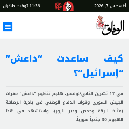
أغسطس 7, 2026
11:36
توقيت طهران
كيف ساعدت “داعش”
“إسرائيل”؟
في 17 تشرين الثاني/نوفمبر، هاجم تنظيم "داعش" مقرات
الجيش السوري وقوات الدفاع الوطني في بادية الرصافة
(مثلث الرقة وحمص ودير الزور)، واستشهد في هذا
الهجوم 30 جندياً سورياً.