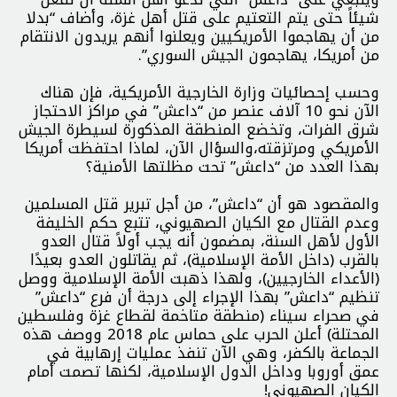
شيئاً حتى يتم التعتيم على قتل أهل غزة، وأضاف “بدلا
من أن يهاجموا الأمريكيين ويعلنوا أنهم يريدون الانتقام
من أمريكا، يهاجمون الجيش السوري”.
وحسب إحصائيات وزارة الخارجية الأمريكية، فإن هناك
الآن نحو 10 آلاف عنصر من “داعش” في مراكز الاحتجاز
شرق الفرات، وتخضع المنطقة المذكورة لسيطرة الجيش
الأمريكي ومرتزقته،والسؤال الآن، لماذا احتفظت أمريكا
بهذا العدد من “داعش” تحت مظلتها الأمنية؟
والمقصود هو أن “داعش”، من أجل تبرير قتل المسلمين
وعدم القتال مع الكيان الصهيوني، تتبع حكم الخليفة
الأول لأهل السنة، بمضمون أنه يجب أولاً قتال العدو
بالقرب (داخل الأمة الإسلامية)، ثم يقاتلون العدو بعيدًا
(الأعداء الخارجيين)، ولهذا ذهبت الأمة الإسلامية ووصل
تنظيم “داعش” بهذا الإجراء إلى درجة أن فرع “داعش”
في صحراء سيناء (منطقة متاخمة لقطاع غزة وفلسطين
المحتلة) أعلن الحرب على حماس عام 2018 ووصف هذه
الجماعة بالكفر، وهي الآن تنفذ عمليات إرهابية في
عمق أوروبا وداخل الدول الإسلامية، لكنها تصمت أمام
الكيان الصهيوني!