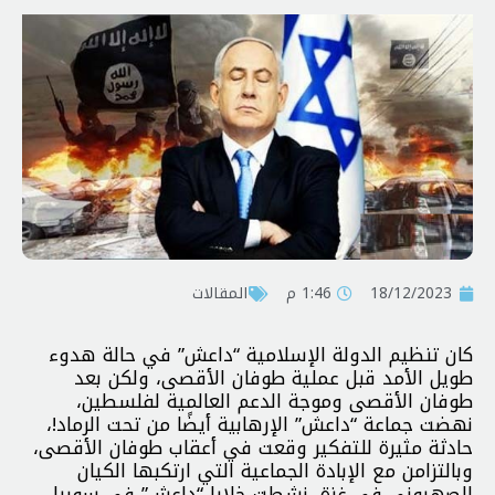
18/12/2023
1:46 م
المقالات
كان تنظيم الدولة الإسلامية “داعش” في حالة هدوء
طويل الأمد قبل عملية طوفان الأقصى، ولكن بعد
طوفان الأقصى وموجة الدعم العالمية لفلسطين،
نهضت جماعة “داعش” الإرهابية أيضًا من تحت الرماد!،
حادثة مثيرة للتفكير وقعت في أعقاب طوفان الأقصى،
وبالتزامن مع الإبادة الجماعية التي ارتكبها الكيان
الصهيوني في غزة، نشطت خلايا “داعش” في سوريا