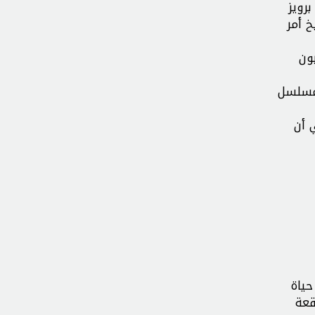
إلى خسرو برويز
خ أمر
ون
 مسلسل
 أن
حياة
قعة