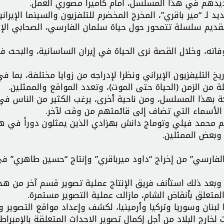
م إطلاق المشروع الجديد لـ “مير باقري”، المخرج المخضرم للتلفزيون والسينما الإيرا
تقديم سلسلة تتمحور حول حياة سلمان الفارسي، الصحابي الإي
، وخلال القصة نرى الحياة في إيران الساسانية، والبحث ف
 التليفزيون الإيراني ونظرا لإدراجه من زوايا مختلفة، بما ف
ة من الزمن (الحياة حتى الموت)، وتعدد المواقع والممثلين.
ة بهذا المسلسل، ومن ناحية أخرى، يرغب الكثير من الناس في
 الأسماء التي تضاف إلى قائمتهم من وقت لآخر.
هم محمد فيلي وتوماج دانش بهزادي الذين يمثلون دوراً في ه
 وبعض الممثلين.
لفارسي” من إخراج “داود ميرباقري” وإنتاج “حسين طاهري” ف
بعد ذلك استأنف فريق الإنتاج عملية تصوير قسم آخر من هذ
المتعلق بأنقاض الشام، مازالت عملية التصوير مستمرة.
بنان وسوريا وتركيا وأرمينيا، لكشف وإعداد مواقع التصوير و
لخارج البلاد من أجل إكمال تصوير الاحداث المتعلقة بالإمبراط