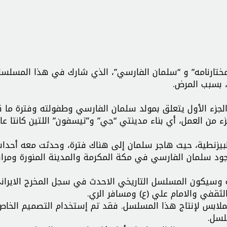
ختارنامه” و “سلمان الفارسي”، الذي شارك في هذا المسلس
لمان الفارسي” في 3 أجزاء، هي: الجزء الأول يتعلق بمولد سلمان الفارسي وطفولته وفترة ما
ء من العمل، أي بناء مدينتي “جي” و”تيسفون” اللتين كانتا ع
البيزنطية، حيث هاجر سلمان إلى هناك فترة، وحدثت معه أحداث
ووجود سلمان الفارسي في مكة المكرمة والمدينة المنورة ومرا
لف من اربعين حلقة مدة الواحدة 55 دقيقة وسيكون المسلسل التاريخي الاحدث في سجل المخرج الايرا
 الثقفي والامام علي (ع) ومسافر الري.
نتاج حوالي 12000 مجموعة من الملابس لإنتاج هذا المسلسل. فقد تم إستخدام التصميم الخا
لسل.