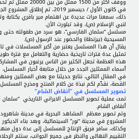
ووقف أكثر من 1500 ممثل من بين 20000 ممثل تم تحديدهم في هذا المسلسل، أمام كاميرا مصوري العمل.
في كانون الأول / ديسمبر 2019، ت
ذلك، سمعنا مرات عديدة عن اهتمام مير باقري بكتابة و
لنبي الإسلام (ص)، وقد تبلورت الآن.
مسلسل “سلمان الفارسي”، هو سرد من طفولته حتى وفاته
المسيحية (بيزنطة) والحضور عند الرسول (ص).
يقال أن هذا المسلسل يعتبر من أكبر المسلسلات في تاريخ
تمثيل عدة فترات تاريخية حضارية والتعامل مع فترة طويل
هذه العظمة تجعل الكثير من الناس يرغبون في المشارك
أسماء الممثلين الجدد من خلال متابعة أخبار المسلسل،
في المقال التالي، نتابع حديثنا مع بعض الممثلين ومن
القصة، نقدّم لكم نبذة عن كلام المنتج ومخرج المسلسل
تصوير المسلسل في “أنقاض الشام”
تمت عملية تصوير المسلسل الايراني التاريخي “سلمان ا
أنقاض الشام.
وتم تصوير معظم المشاهد البحرية في مدينة شاهرود و
المشروع في مدينة “نور” السينمائية، وبعد بناء الديكور 
وكذلك، سافر فريق الإنتاج للمسلسل إلى عدة دول منها ل
التقييم النهائي والنظر في جميع الجوانب، ستتم الرحلات 