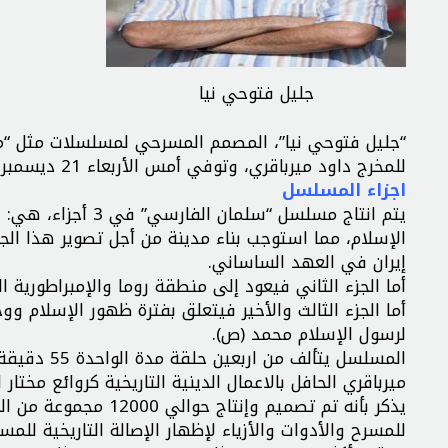
جليل فتوحي نيا
“جليل فتوحي نيا”، المصمم المسرحي لمسلسلات مثل “م
للمخرج داود ميرباقري، وتوفي أمس الأربعاء 21 ديسمبر، بسبب المرض.
اجزاء المسلسل
يتم انتاج مسلسل “س
الإسلام، مما استوجب بناء مدينة من أجل تصوير هذا الجز
إيران في العهد الساساني.
أما الجزء الثاني فيعود إلى منطقة روما والإمبراطورية 
أما الجزء الثالث والأخير فيتعلق بفترة ظهور الإسلام 
لرسول الإسلام محمد (ص).
المسلسل يتأ
ميرباقري الحافل بالاعمال الدينية التاريخية كروائع مختار
يذكر بأنه تم تصميم وإ
للمسرح والأدوات والأزياء لإظهار الإصالة التاريخية للمس