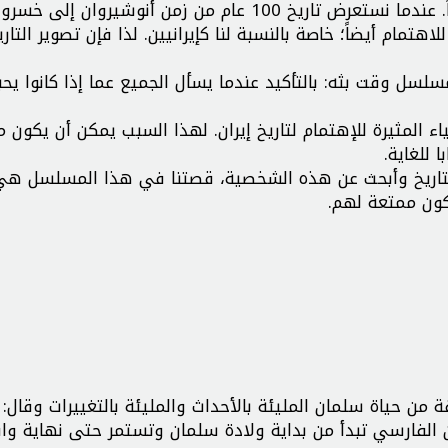
لهذا السبب جذبني إنتاج مسلسل سلمان الفارسي كثيراً. عندما نستعرض تاريخ 100 عام من زمن أنوشيروان 
اهتمام أيضاً؛ خاصة بالنسبة لنا كإيرانيين. لذا فإن تصوير التاري
لسل وقت بثه: بالتأكيد عندما يسأل الجميع عما إذا كانوا يحب
 المثيرة للإهتمام لتاريخ إيران. لهذا السبب يمكن أن يكون
 للغاية.
لتاريخ وأبحث عن هذه الشخصية، قصتنا في هذا المسلسل هي
كون ممتعة لهم.
 من حياة سلمان المليئة بالأحداث والمليئة بالتغييرات وقال: 
الفارسي تبدأ من بداية ولادة سلمان وتستمر حتى نهاية وا