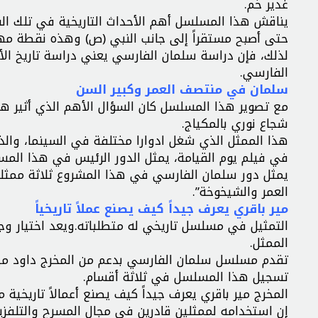
غدير خم.
يناقش هذا المسلسل أهم الأحداث التاريخية في تلك الفت
حتى أصبح مستقراً إلى جانب النبي (ص) وهذه نقطة مه
لذلك، فإن دراسة سلمان الفارسي يعني دراسة تاريخ ال
الفارسي.
سلمان في منتصف العمر وكبير السن
مع تصوير هذا المسلسل كان السؤال الأهم الذي أثير هو
شجاع نوري بالمكياج.
هذا الممثل الذي شغل ادوارا مختلفة في السينما، والذي 
في فيلم يوم القيامة، يمثل الدور الرئيس في هذا المس
يمثل دور سلمان الفارسي في هذا المشروع ثلاثة ممثلي
العمر والشيخوخة”.
مير باقري يعرف جيداً كيف يصنع عملاً تاريخياً
التمثيل في مسلسل تاريخي له متطلباته.ويعد اختيار وجه
الممثل.
تقدم مسلسل سلمان الفارسي بدعم من المخرج داود ميربا
تسجيل هذا المسلسل في ثلاثة أقسام.
المخرج مير باقري يعرف جيداً كيف يصنع أعمالاً تاريخية من
إن استخدامه لممثلين قادرين في مجال المسرح والتلفزي