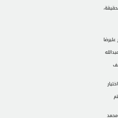
حقيقة،
عليرضا
بدالله
صف
تيار
م
 محمد