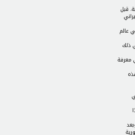
نية. قبل
راني
ي عالم
ي ذلك
 معرفة
ذه
ي
ا
بعد
ورية