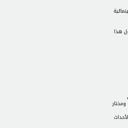
نمائية
ول هذا
 ومختار
لأحداث