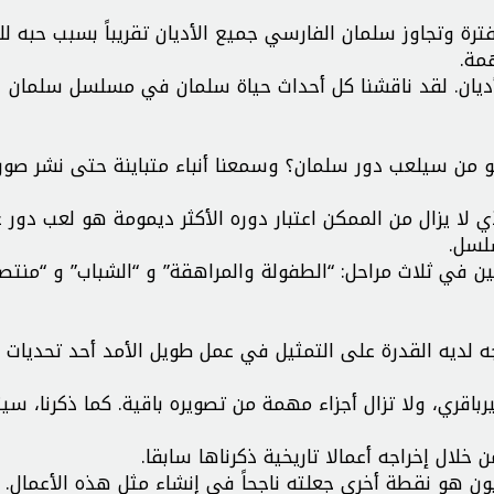
رة وتجاوز سلمان الفارسي جميع الأديان تقريباً بسبب حبه لل
مة.
أديان. لقد ناقشنا كل أحداث حياة سلمان في مسلسل سلمان
 من سيلعب دور سلمان؟ وسمعنا أنباء متباينة حتى نشر صور 
لا يزال من الممكن اعتبار دوره الأكثر ديمومة هو لعب دور ع
لسل.
ن في ثلاث مراحل: “الطفولة والمراهقة” و “الشباب” و “منت
 لديه القدرة على التمثيل في عمل طويل الأمد أحد تحديات اخ
قري، ولا تزال أجزاء مهمة من تصويره باقية. كما ذكرنا، سيت
 خلال إخراجه أعمالا تاريخية ذكرناها سابقا.
ون هو نقطة أخرى جعلته ناجحاً في إنشاء مثل هذه الأعمال.