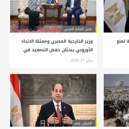
مصر
,
العالم العربي
 لمنع
وزير الخارجية المصري وممثلة الاتحاد
الأوروبي يبحثان خفض التصعيد في
المنطقة
يناير 31, 2026
العراق
,
مصر