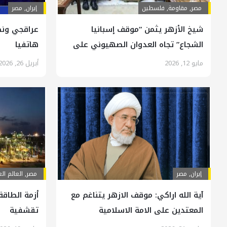
مصر
,
مقاومة
,
فلسطين
إيران
,
مصر
شيخ الأزهر يثمن “موقف إسبانيا
عراقجي ونظ
الشجاع” تجاه العدوان الصهيوني على
هاتفيا
غزة
مايو 12, 2026
أبريل 26, 2026
إيران
,
مصر
مصر
,
العالم ال
آية الله اراكي: موقف الازهر يتناغم مع
أزمة الطاقة
المعتدين على الامة الاسلامية
تقشفية