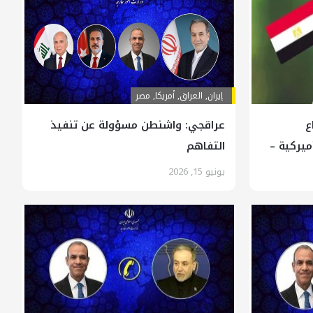
إيران
,
العراق
,
أمريكا
,
مصر
ع
عراقجي: واشنطن مسؤولة عن تنفيذ
ميركية –
التفاهم
يونيو 15, 2026