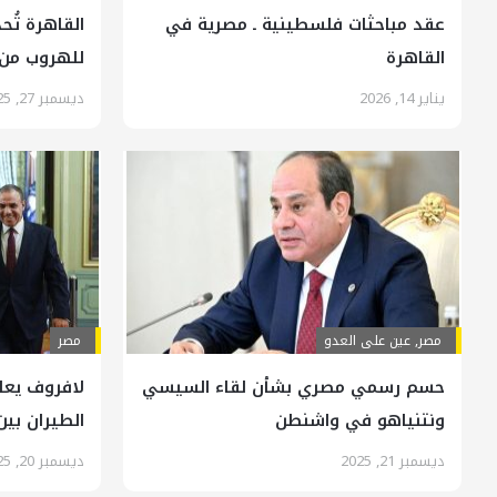
عقد مباحثات فلسطينية ـ مصرية في
القاهرة تُح
القاهرة
للهروب من ا
يناير 14, 2026
ديسمبر 27, 2025
مصر
,
عين على العدو
مصر
حسم رسمي مصري بشأن لقاء السيسي
لافروف يعل
ونتنياهو في واشنطن
الطيران بي
ديسمبر 21, 2025
ديسمبر 20, 2025