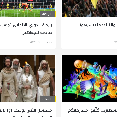
الرياضة
 والتبلد: ما بيشبهونا
رابطة الدوري الألماني تجهز 
صادمة للجماهير
ديسمبر 8, 2023
الثقافة
لسطين… كثّفوا مشاركاتكم
مسلسل النبي يوسف (ع) لايز