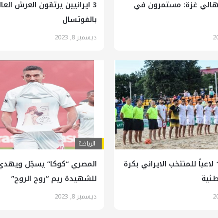
لأهالي غزة: مستمرون في
3 ايرانيين يرتقون العرش العا
بالفوتسال
ديسمبر 8, 2023
الرياضة
استدعاء 18 لاعباً للمنتخب الايراني بكرة
المصري “كوكا” يسجّل ويهد
طئية
للشهيدة ريم “روح الروح”
ديسمبر 8, 2023