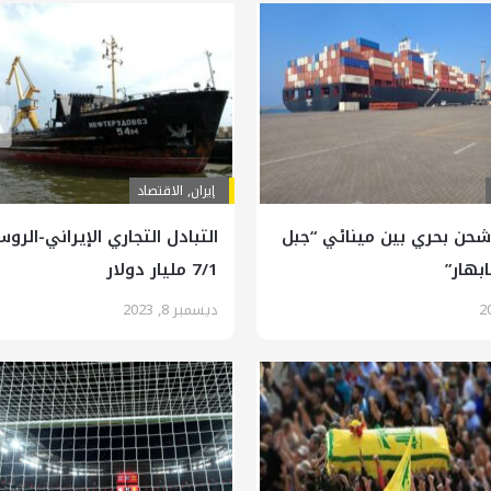
إيران
,
الاقتصاد
حن بحري بين مينائي “جبل
التبادل التجاري الإيراني-الرو
بهار”
7/1 مليار دولار
ديسمبر 8, 2023