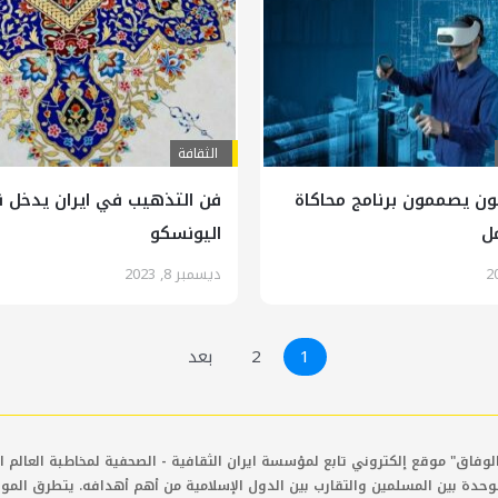
الثقافة
يون يصممون برنامج محاكاة
فن التذهيب في ايران يدخل ق
ل
اليونسكو
ديسمبر 8, 2023
1
2
بعد
لوفاق" موقع إلكتروني تابع لمؤسسة ايران الثقافية - الصحفية لمخاطبة العالم ال
وحدة بين المسلمين والتقارب بين الدول الإسلامية من أهم أهدافه. يتطرق المو