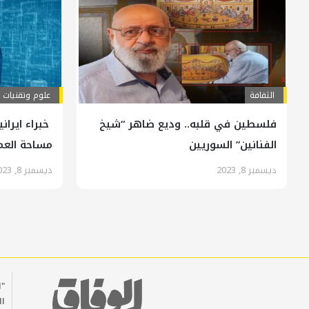
الثقافة
علوم وتقنيات
فلسطين في قلبه.. وديع ضاهر “شيخ
خبراء ايران
الفنانين” السوريين
مساحة العم
ديسمبر 8, 2023
ديسمبر 8, 2023
"ا
ال