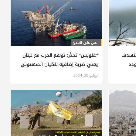
عين على العدو
تستهدف
“غلوبس” تحذّر: توسّع الحرب مع لبنان
وده
يعني ضربة إضافية للكيان الصهيوني
في إنتاج الغاز
يوليو 29, 2024