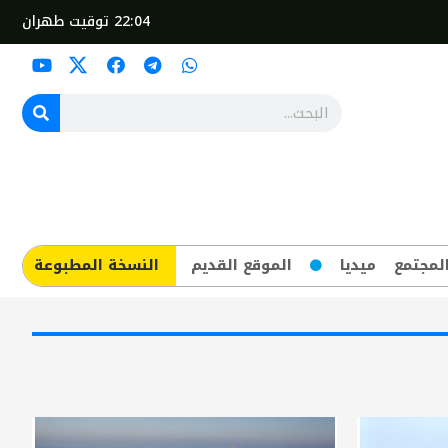
22:04
توقيت طهران
لمجتمع
ميديا
الموقع القديم
​النسخة المطبوعة