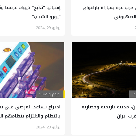
حرب غزة بمباراة باراغواي
إسبانيا “تذبح” ديوك فرنسا و
الصهيوني
“يورو الشباب”
يوليو 29, 2024
يا
علوم وتقنيات
ان، مدينة تاريخية وحضارية
اختراع يساعد المرضى على تنا
ب ایران
بانتظام والالتزام بنظامهم ال
يوليو 29, 2024