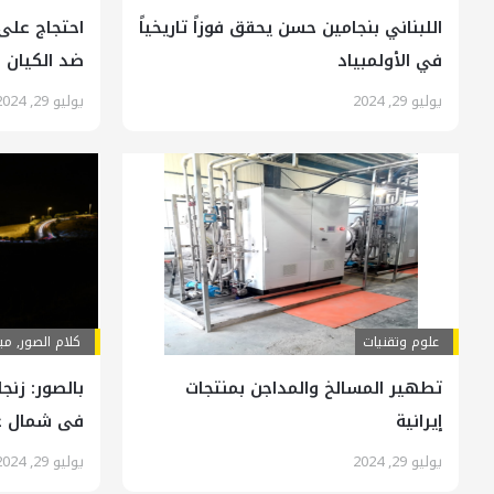
اللبناني بنجامين حسن يحقق فوزاً تاريخياً
احتجاج على 
في الأولمبياد
ضد الكيان 
يوليو 29, 2024
يوليو 29, 2024
علوم وتقنيات
کلام الصور
,
ميد
تطهير المسالخ والمداجن بمنتجات
بالصور: زنج
إيرانية
فی شمال غر
يوليو 29, 2024
يوليو 29, 2024