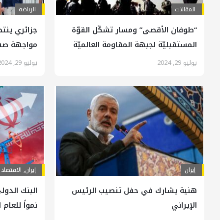
المقالات
الرياضة
“طوفان الأقصى” ومسار تشكّل القوّة
جزائري ينت
المستقبليّة لجبهة المقاومة العالميّة
مواجهة صه
(2/2)
يوليو 29, 2024
يوليو 29, 2024
إيران
إيران
,
الاقتصاد
هنية يشارك في حفل تنصيب الرئيس
البنك الدول
الإيراني
نمواً للعام 