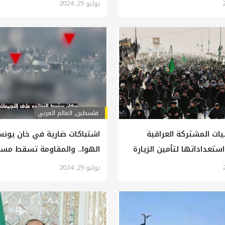
يوليو 29, 2024
فلسطين
,
العالم العربي
يات المشتركة العراقية
اشتباكات ضارية في خان يون
تعداداتها لتأمين الزيارة
الهوا.. والمقاومة تسقط مسيّر
للاحتلال وتستهدف آلياته
يوليو 29, 2024