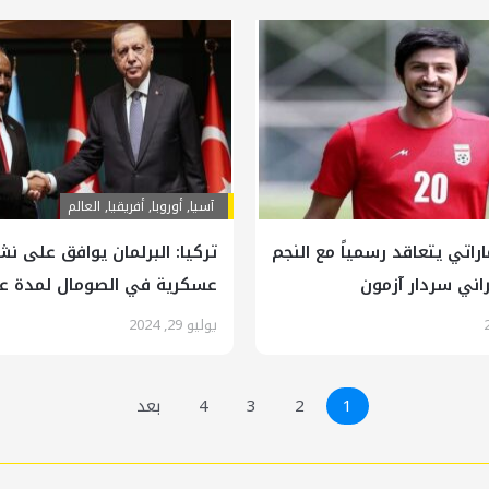
آسیا
,
أوروبا
,
أفريقيا
,
العالم
اراتي يتعاقد رسمياً مع النجم
تركيا: البرلمان يوافق على نش
راني سردار آزمون
عسكرية في الصومال لمدة عا
يوليو 29, 2024
1
2
3
4
بعد