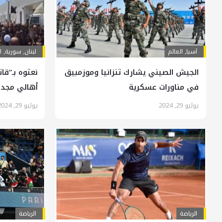
آسیا
,
العالم
لبنان
,
سورية
,
ا
الجيش الصيني يشارك تنزانيا وموزمبيق
نعتوه بـ”قات
في مناورات عسكرية
أهالي مجد
يوليو 29, 2024
يوليو 29, 2024
الرياضة
الرياضة