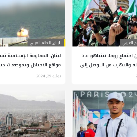
لم العربي
لبنان
,
العالم العربي
جتماع روما: نتنياهو عاد
لبنان: المقاومة الإسلامية 
لة والتهرب من التوصل إلى
مواقع الاحتلال وتموضعات جن
ومنظوماته التجسسية
يوليو 29, 2024