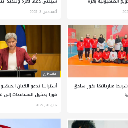
ويع الصهيونية بغزة
سيدني دعماً لغزة وتنديداً بت
أغسطس 3, 2025
فلسطين
شريط مبارياتها بفوز ساحق
أستراليا تدعو الكيان الصهيو
ا
فورا بدخول المساعدات إلى ق
مايو 20, 2025