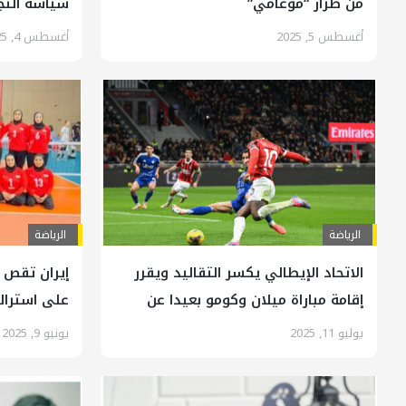
من طراز “موغامي”
سياسة التج
أغسطس 5, 2025
أغسطس 4, 2025
الرياضة
الرياضة
الاتحاد الإيطالي يكسر التقاليد ويقرر
إيران تقص 
إقامة مباراة ميلان وكومو بعيدا عن
على استرالي
إيطاليا
يوليو 11, 2025
يونيو 9, 2025