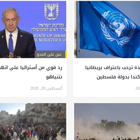
عين على العدو
دة ترحب باعتراف بريطانيا
رد قوي من أستراليا على اتها
وكندا بدولة فلسطين
نتنياهو
أغسطس 20, 2025