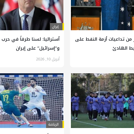
إيران
ر من تداعيات أزمة النفط على
أستراليا: لسنا طرفاً في حرب أ
يط الهادئ
و”إسرائيل” على إيران
أبريل 10, 2026
الرياضة