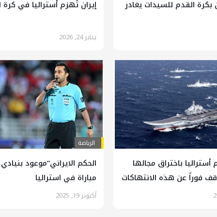
 بكرة القدم للسيدات يغادر
إيران تُهزم أستراليا في كرة ا
يناير 24, 2026
الرياضة
أستراليا باختراق مجالها
الحكم الايراني”موعود بنيادي 
قف فوراً عن هذه الانتهاكات
مباراة في استراليا
أكتوبر 19, 2025