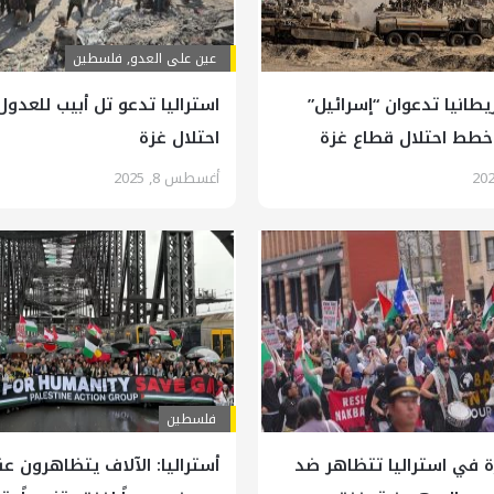
عين على العدو
,
فلسطين
ريطانيا تدعوان “إسرائيل”
استراليا تدعو تل أبيب للعدو
 خطط احتلال قطاع غزة
احتلال غزة
أغسطس 8, 2025
فلسطين
 في استراليا تتظاهر ضد
أستراليا: الآلاف يتظاهرون ع