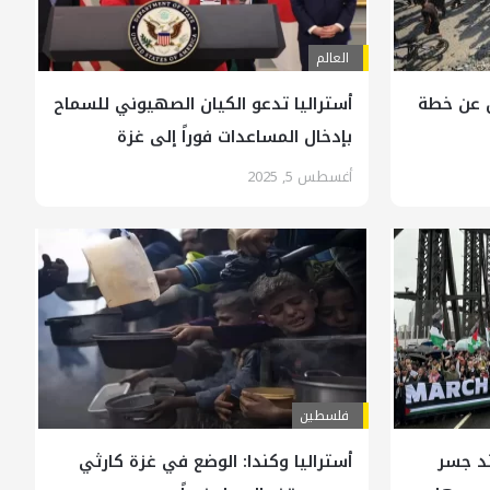
العالم
ل عن خطة
أستراليا تدعو الكيان الصهيوني للسماح
بإدخال المساعدات فوراً إلى غزة
أغسطس 5, 2025
فلسطين
ند جسر
أستراليا وكندا: الوضع في غزة كارثي