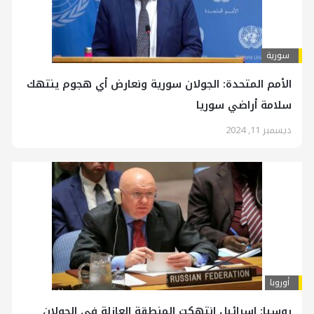
سورية
الأمم المتحدة: الجولان سورية ونعارض أي هجوم ينتهك
سلامة أراضي سوريا
ديسمبر 11, 2024
أوروبا
روسيا: اسرائيل انتهكت المنطقة العازلة في الجولان