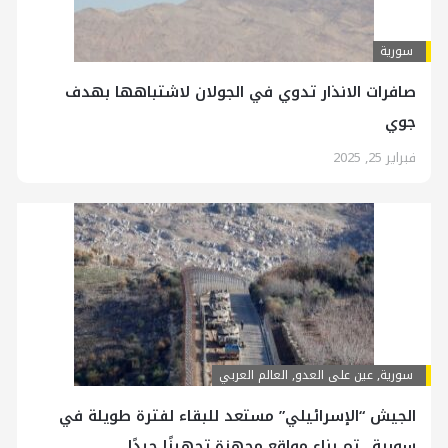
سورية
صافرات الانذار تدوي في الجولان لاشتباهها بهدف
جوي
فبراير 25, 2025
سورية
,
عين على العدو
,
العالم العربي
الجيش “الإسرائيلي” مستعد للبقاء لفترة طويلة في
سورية.. تم بناء مواقع مجهزة تجهيزًا جيدًا