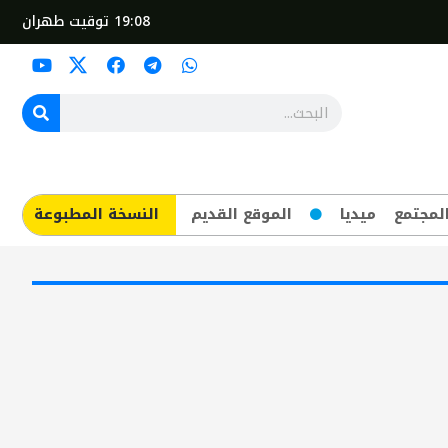
19:08
توقيت طهران
لمجتمع
ميديا
الموقع القديم
​النسخة المطبوعة