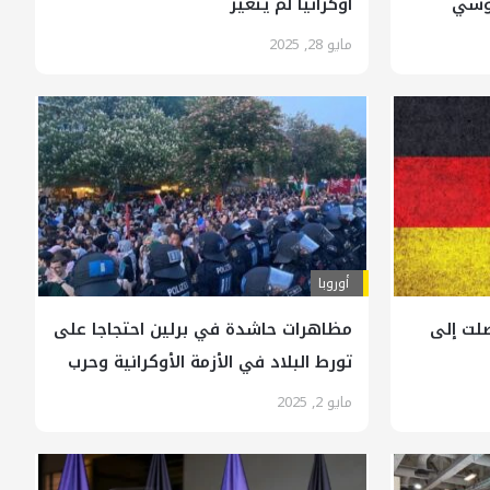
روسي
أوكرانيا لم يتغير
مايو 28, 2025
أوروبا
صلت إلى
مظاهرات حاشدة في برلين احتجاجا على
تورط البلاد في الأزمة الأوكرانية وحرب
غزة
مايو 2, 2025