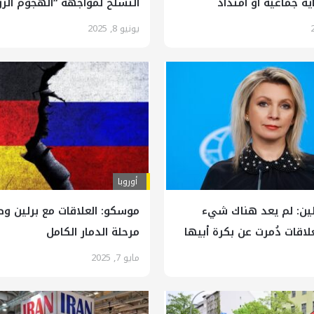
ية جماعية أو امتداد
التسلح لمواجهة “الهجوم ال
مريكية
المتوقع على “الناتو”
يونيو 8, 2025
أوروبا
ين: لم يعد هناك شيء
موسكو: العلاقات مع برلين و
علاقات دُمرت عن بكرة أبيها
مرحلة الدمار الكامل
مايو 7, 2025