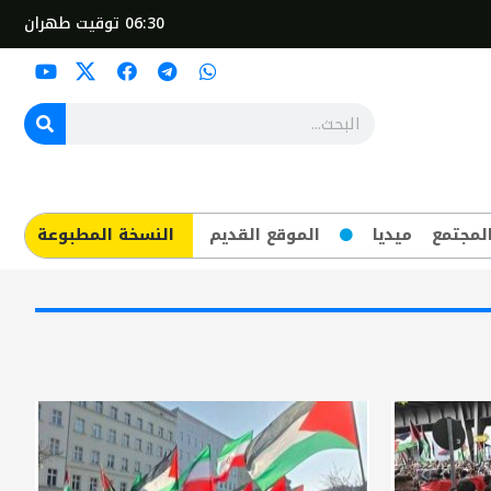
06:30
توقيت طهران
لمجتمع
ميديا
الموقع القديم
​النسخة المطبوعة