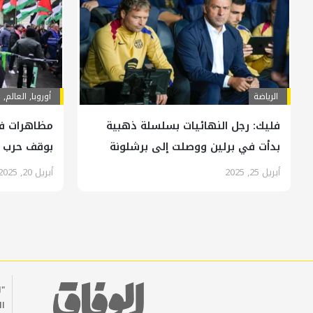
الرياضة
أوروبا
,
العالم
,
ف
فليك: رجل النهائيات بسلسلة ذهبية
مظاهرات في
بدأت في برلين ووصلت إلى برشلونة
بوقف حرب 
أبريل 25, 2025
أبريل 20, 2025
"ا
ال