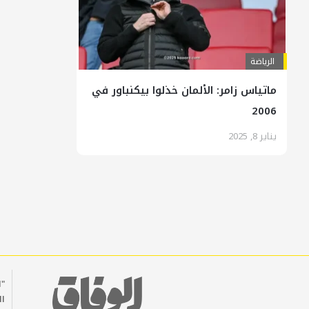
الرياضة
ماتياس زامر: الألمان خذلوا بيكنباور في
2006
يناير 8, 2025
"ا
ال