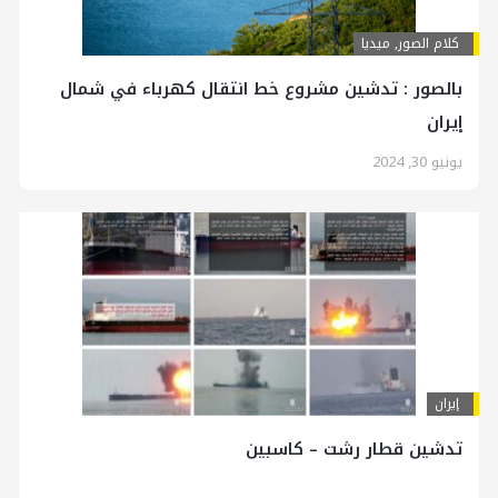
کلام الصور
,
ميديا
بالصور : تدشين مشروع خط انتقال كهرباء في شمال
إيران
يونيو 30, 2024
إيران
تدشين قطار رشت – كاسبين