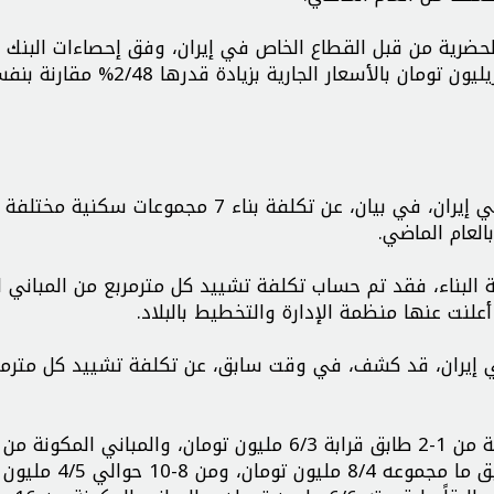
حضرية من قبل القطاع الخاص في إيران، وفق إحصاءات البنك ا
خلال الأشهر الستة الأولى من العام الإيراني نحو 430 تريليون تومان بالأسعار الجارية بزيادة قدرها 2/48%
وفي هذا السياق، كشف رئيس منظمة هندسة البناء في إيران، في بيان، عن تكلفة بناء 7 مجم
البناء، فقد تم حساب تكلفة تشييد كل مترمربع من المباني ل
إيران، قد كشف، في وقت سابق، عن تكلفة تشييد كل مترمر
طوابق 2/4 مليون تومان، والمباني المكونة من 6-7 طوابق ما مج