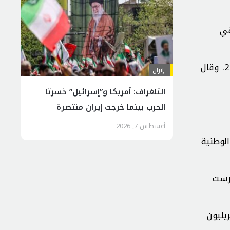
2 إلى 2027 مع زيادة في
وتظهر الإحصاءات المنشورة أن القيمة المضافة لقطاع البناء في إيران نمت بنسبة 7/4% في الربع الثاني من عام 2023. وقال
إيران
التلغراف: أمريكا و”إسرائيل” خسرتا
الحرب بينما خرجت إيران منتصرة
أغسطس 7, 2026
الوطنية
ت في إيران إلى 200 مليون طن سنوياً بحلول عام 2033، ودرست
 الإيراني أن القيمة المضافة لقطاع البناء في النصف الأول من العام الجاري بلغت 3/317 تريليون