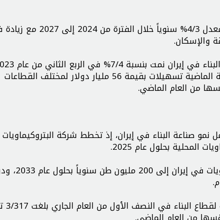
وتوقع هذا التقرير أيضاً أن ينمو قطاع البناء في إيران بمعدل 4/3% سنوياً خلال الفترة من 024
ة والإسكان.
البنك المركزي الإيراني أيضاً إنه قدم خلال الأشهر السبعة الماضية تسهيلات بقيمة 56 مليار دولار لمختلف القطاعات
مل نمو صناعة البناء في إيران، إذ تخطط شركة البتروكيماويات 
وتخطط هذه الشركة لزيادة الطاقة الإنتاجية للبتروكيماويا
وسبق أن ذكر البنك المركزي