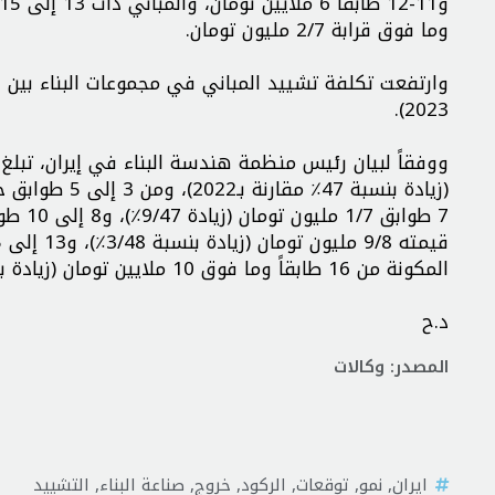
وما فوق قرابة 2/7 مليون تومان.
2023).
المكونة من 16 طابقاً وما فوق 10 ملايين تومان (زيادة بنسبة 8/38 بالمائة مقارنة بالعام المنصرم).
د.ح
المصدر: وكالات
ايران
,
نمو
,
توقعات
,
الركود
,
خروج
,
صناعة البناء
,
التشييد