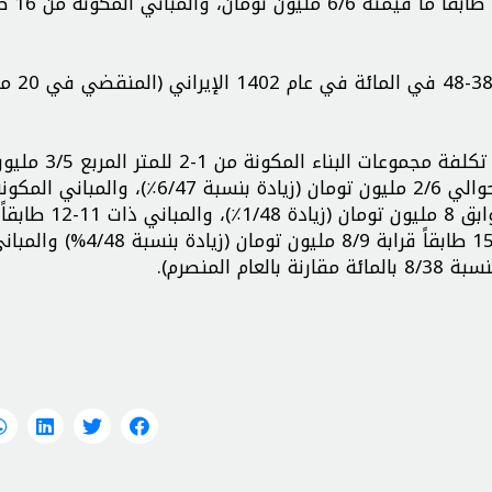
و11-12 طابقاً 6 ملايين تومان، والم
وارتفعت تكلفة تشييد المباني في مجموع
ووفقاً لبيان رئيس منظمة هندسة البناء في إيران، تبل
7 طوابق 1/7 مليون تومان (زيادة 9/47٪)، و8 إلى 10 طوابق 8 مليون تومان (زيادة /48
قيمته 9/8 مليون تومان (زيادة بنسبة 3/48٪)، و13 إلى 15 طابقاً قرابة 8/9 مليون تومان (زيادة بنسبة /48