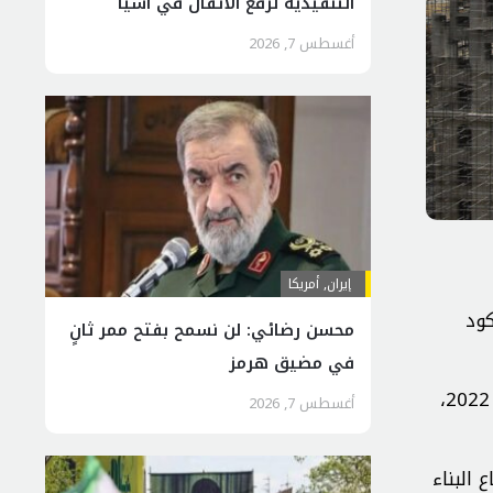
التنفيذية لرفع الأثقال في آسيا
أغسطس 7, 2026
إيران
,
أمريكا
ن الركود
محسن رضائي: لن نسمح بفتح ممر ثانٍ
في مضيق هرمز
وذكرت هذه المجلة، في تقرير لها، أن صناعة البناء والتشييد في إيران، التي شهدت نمواً سلبياً بنسبة 5/2% في عام 2022،
أغسطس 7, 2026
البناء