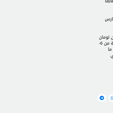
باني ذات 13 إلى 15 طابقاً ما قيمته 6/6 مليون تومان، والمباني المكونة من 16 طابقاً
ات البناء بين 38-48 في المائة في عام 1402 الإيراني (المنقضي في 20 مارس
غ تكلفة مجموعات البناء المكونة من 1-2 للمتر المربع 3/5 مليون تومان
(زيادة بنسبة 47٪ مقارنة بـ2022)، ومن 3 إلى 5 طوابق حوالي 2/6 مليون تومان (زيادة بنسبة 6/47٪)، والمباني المكونة من 6-
1٪)، والمباني ذات 11-12 طابقاً ما
4%) والمباني