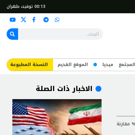
00:13
توقيت طهران
لمجتمع
ميديا
الموقع القديم
​النسخة المطبوعة
الاخبار ذات الصلة
 البنك المركزي خلال 7 أشهر تسهيلات بقيمة 56 مليار دولار لمختلف القطاعات الاقتصادية، ما يمثل زيادة بنسبة 24% مقارنة