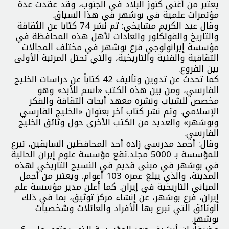
يعتبر من أغنى كنوز البلاد في الجنوب، وقد عقدت عدة
مؤتمرات علمية في بوشهر في هذا السياق.
وقال عبد الكريم مشايخي: تم نشر 74 كتابا عن الثقافة
والتاريخ والفولكلور والعادات لأهل هذه المحافظة في
مؤسسة إيرانولوجي فرع بوشهر في مختلف المجالات
الثقافية والفنية والتاريخية، والتي تحتل المرتبة الأولى
بين الفروع.
كما تحدث عن تدوين وتأليف 42 كتاباً عن دراسات الخليج
الفارسي، ومن بين هذه الكتب «اسم للأبد» وهو
مخصص للشباب ونشره معهد أبحاث الثقافة والفكر
الإسلامي. وتم نشر كتاب آخر بعنوان «الخليج الفارسي
وبوشهر» والعديد من الكتب الأخرى حول وثائق الخليج
الفارسي.
وقال: أحمد مدرسي زاده أحد المحافظين السابقين، تبرع
للمؤسسة بـ 5000 مجلد.تقع مؤسسة علوم إيران الحالية
في بوشهر في مبنى قديم في النسیج التاريخي لهذه
المدينة، والذي يبلغ عمره 103 أعوام. ویعتبر من أجمل
المباني التاريخية في إيران. كما أعلن مدير مؤسسة علم
إيران، فرع بوشهر، عن إنشاء مركز توثيق، بما في ذلك
الوثائق التي تبرع بها الأفراد والعائلات وشخصیات
بوشهر.