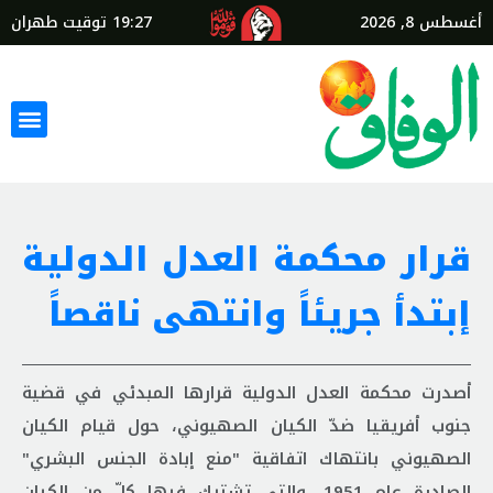
أغسطس 8, 2026
19:27
توقيت طهران
قرار محكمة العدل الدولية
إبتدأ جريئاً وانتهى ناقصاً
أصدرت محكمة العدل الدولية قرارها المبدئي في قضية
جنوب أفريقيا ضدّ الكيان الصهيوني، حول قيام الكيان
الصهيوني بانتهاك اتفاقية "منع إبادة الجنس البشري"
الصادرة عام 1951، والتي تشترك فيها كلّ من الكيان