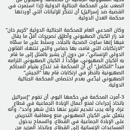
الصعب على المحكمة الجنائية الدولية (إذا استمرت في
القضية ضد إسرائيل) أن تتنكّر للإثباتات التي أوردتها
محكمة العدل الدولية.
وكان المدعي العام للمحكمة الجنائية الدولية “كريم خان”
قد زار الكيان الصهيوني وأطلق تصريحات أقلّ ما يقال
فيها إنها ساوت الضحية بالجلّاد، وسلّط على ما سمّاه
“الارتكابات التي قامت بها حماس والتي تنتهك القانون
الدولي الإنساني”، من دون أن يشير بالمثل إلى ما قام
به الكيان الصهيوني، مؤكّداً لـ الكيان الصهيوني التزامه
مبدأ “التكامل” أي أن المحكمة قد تتذرّع بقيام المحاكم
الصهيونية بالنظر في ارتكابات قام بها “الجيش”
الصهيوني ليدّعي بعدم اختصاص المحكمة الجنائية
الدولية.
3-أمرت المحكمة في حكمها اليوم، أن تقوم “إسرائيل
باتخاذ إجراءات لمنع أعمال الإبادة الجماعية في قطاع
غزة، وأنه يجب تقديم تقرير عنها خلال شهر واحد”، وأنه
يتعيّن على الكيان الصهيوني منع ومعاقبة التحريض
على الإبادة الجماعية في القطاع، والسماح بدخول
المساعدات الإنسانية إلى القطاع، وباتخاذ المزيد من