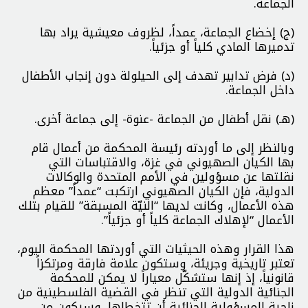
الجماعة.
(ج) إخضاع الجماعة، عمداً، لظروف معيشية يراد بها
تدميرها المادي كلياً أو جزئياً.
(د) فرض تدابير تهدف إلى الحيلولة دون إنجاب الأطفال
داخل الجماعة.
(هـ) نقل أطفال من الجماعة -عنوة- إلى جماعة أخرى.
وبالنظر إلى ما أوردته رئيسة المحكمة من أعمال قام
بها الكيان الصهيوني في غزة، والاقتباسات التي
نقلتها عن مسؤولين في الأمم المتحدة والوكالات
الدولية، فإن الكيان الصهيوني ارتكبت “عمداً” معظم
هذه الأعمال، وكانت لديها “النيّة المسبقة” للقيام بتلك
الأعمال “لإهلاك الجماعة كلياً أو جزئياً”.
هذا القرار وهذه الحيثيات التي أوردتها المحكمة اليوم،
تعتبر تاريخية وجريئة، وستكون علامة فارقة ومرتكزاً
قانونياً، إذ إنها ستشكّل معياراً لا يمكن للمحكمة
الجنائية الدولية التي تنظر في القضية الفلسطينية من
ناحية المسؤولية الجنائية أن تتخطاها. وسيكون من