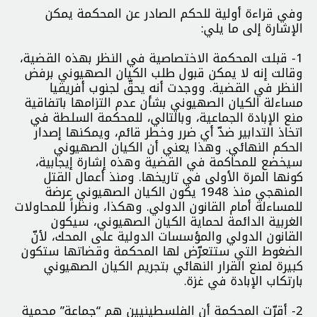
وفي قراءة أولية للحكم الصادر عن المحكمة يمكن
الإشارة إلى ما يلي:
1- قبلت المحكمة الاختصاصية في النظر بهذه القضية،
وقالت إنه لا يمكن قبول طلب الكيان الصهيوني برفض
النظر في القضية. ووجدت أنه يحقّ لجنوب أفريقيا
مساءلة الكيان الصهيوني بشأن عدم التزامها باتفاقية
منع الإبادة الجماعية، وبالتالي، للمحكمة السلطة في
اتخاذ التدابير ضدّ أي ضرر وخطر قائم، ويمكنها إصدار
الحكم النهائي. وهذا يعني أن الكيان الصهيوني
سيخضع للمحاكمة في القضية وهذه إشارة إيجابية،
كونها المرة الأولى في تاريخها. ومنذ أعمال القتل
المنهجي منذ 1948 يكون الكيان الصهيوني عرضة
للمساءلة أمام القانون الدولي. وهكذا، ونظراً للمحاولات
الغربية الدائمة لحماية الكيان الصهيوني، سيكون
القانون الدولي والمؤسسات الدولية على المحك، لأنّ
الضغوط التي ستتعرّض لها المحكمة وقضاتها ستكون
كبيرة لمنع القرار النهائي بتجريم الكيان الصهيوني
بارتكاب الإبادة في غزة.
2- أقرّت المحكمة أن الفلسطينيين هم “جماعة” محمية