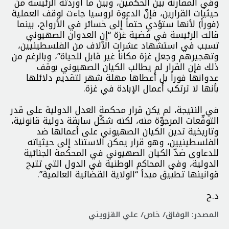
وفي المقارنة بين الحكمين، وبين ما أوردته الرئيسة من
حيثيات القرارين، فإنّ الدعوة لروسيا جاءت لوقف العملية
(فوراً) لأنها ستؤدي حتماً إلى خسائر في الأرواح، بينما
قالت الرئيسة في قضية غزة “إن العدوان الصهيوني
تسبب في استشهاد عشرات الآلاف من الفلسطينيين،
وتهجيرهم وجعل غزة مكاناً غير قابل للحياة”، وبالرغم من
ذلك فإن القرار لم يطالب الكيان الصهيوني بوقف
عدوانها فوراً بل أعطاها مهلة شهر لتقديم دلائلها
بأنها لا ترتكب أعمال الإبادة في غزة.
في النتيجة، لم يكن قرار محكمة العدل الدولية على قدر
التوقّعات المرجوّة منه، لكنه شكّل سابقة دولية قانونية،
وتاريخية تدين الكيان الصهيوني على أعمالها ضد
الفلسطينيين، وهو قرار يمكن الاستناد إلى حيثياته
للدعاوى ضدّ الكيان الصهيوني في المحكمة الجنائية
الدولية، وفي المحاكم الوطنية في الدول التي تتيح
قوانينها تطبيق مبدأ “الولاية القضائية العالمية”.
د.ح
المصدر: الوفاق/ خاص/ علي القزويني