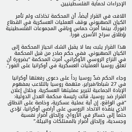
الإجراءات لحماية الفلسطينيين.
اللافت في القرار أيضاً، أن المحكمة تخاذلت ولم تأمر
الكيان الصهيوني بوقف العمليات العسكرية في القطاع
(فوراً)، بينما أمرت حماس وباقي المجموعات الفلسطينية
بإطلاق سراح الأسرى فوراً.
هذا القرار يثبت بما لا يقبل الشك انحياز المحكمة إلى
الكيان الصهيوني. ففي حكم صادر من قبل المحكمة
في النزاع الروسي الأوكراني، أمرت المحكمة “بضرورة أن
تعلّق روسيا العمليات العسكرية في أوكرانيا على الفور”.
وجاء الحكم ضدّ روسيا رداً على دعوى رفعتها أوكرانيا
في 27 شباط/فبراير، متهمة روسيا بالتلاعب بمفهوم
الإبادة الجماعية لتبرير عمليتها العسكرية. وخلال إعلان
القرار ضد روسيا، قالت رئيسة محكمة العدل الدولية:
“في الواقع، إن أية عملية عسكرية، وخاصة على النطاق
الذي ينفّذه الاتحاد الروسي على أراضي أوكرانيا، تؤدي
حتماً إلى خسائر في الأرواح، وإلحاق أضرار نفسية
وجسدية، وإلحاق أضرار بالممتلكات والبيئة.”