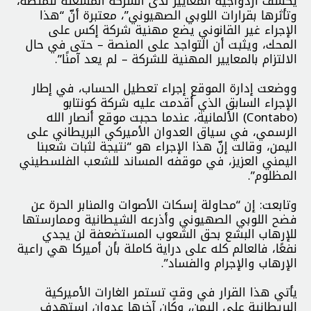
يكشف ازدواجية المعايير لدى الشركة المشغلة للمنصة،
وتأثرها بقرارات اللوبي الصهيوني”، معتبرة أنّ “هذا
الإجراء غير القانوني يضع مهنية شركة إكس على
المحك، ويثبت أن التواجد على المنصة – حتى في حال
الالتزام بالمعايير المهنية للشركة – لم يعد آمنًا”.
ووضعت إدارة الموقع إجراء تعطيل الحساب، في إطار
الإجراء السابق الذي أقدمت عليه شركة كونتابو
(Contabo) الألمانية، عندما حجبت موقع أنصار الله
الرسمي، في سياق العدوان الأميركي البريطاني على
اليمن، وقالت إنّ هذا الإجراء هو “نتيجة لثبات شعبنا
اليمني العزيز، في موقفه المساند للشعب الفلسطيني
المظلوم”.
وتابعت: إن “محاولة إسكات الأصوات والمنابر الحرة عن
فضح اللوبي الصهيوني وأذرعه الشيطانية وممارستها
للإرهاب البشع بحق الشعوب المستضعفة لن يجدي
نفعًا، فالعالم كله على دراية كاملة بأن أميركا هي راعية
الإرهاب والإجرام والفساد”.
يأتي هذا القرار في وقتٍ تستمر الغارات الأميركية
البريطانية على اليمن، وكان آخرها عدوان استهدف