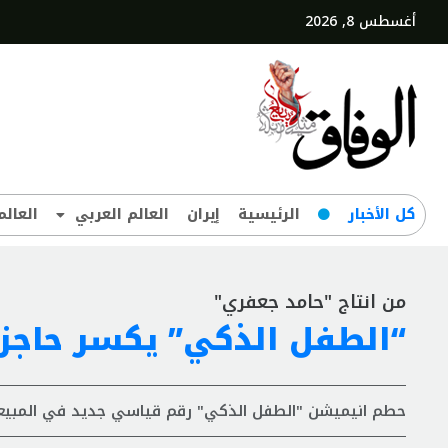
أغسطس 8, 2026
کل‌ الأخبار
الرئيسية
إيران
العالم العربي
العالم
من انتاج "حامد جعفري"
“الطفل الذكي” يكسر حاجز الـ60 مل
حطم انيميشن "الطفل الذكي" رقم قياسي جديد في المبيع