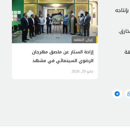
إنتاجه
ارق.
إيران
,
الثقافة
هة
إزاحة الستار عن ملصق مهرجان
الرضوي السينمائي في مشهد
المقدسة
مايو 29, 2026