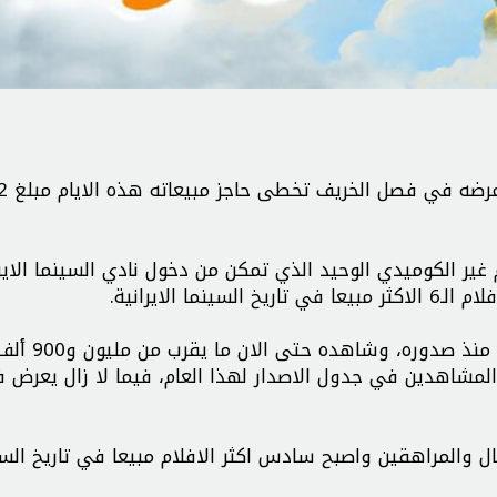
غير الكوميدي الوحيد الذي تمكن من دخول نادي السينما الايرا
وشهد هذا الانيميشن اقبالا كبيرا من الاطفال واسرهم منذ صدوره، وشاهده حتى الان ما يقرب من مل
لمشاهدين في جدول الاصدار لهذا العام، فيما لا زال يعرض 
ال والمراهقين واصبح سادس اكثر الافلام مبيعا في تاريخ الس