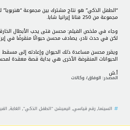
“الطفل الذكي” هو نتاج مشترك بين مجموعة “هنربويا” للف
مجموعة من 250 فنانا إيرانيا شابا.
وجاء في ملخص الفيلم: محسن فتى يحب الأبطال الخارقين
لكن في حدث نادر، يصادف محسن حيوانًا منقرضًا في إيرا
ويقرر محسن مساعدة ذلك الحيوان وإعادته إلى مسقط رأ
الحيوانات المنقرضة الأخرى هي بداية قصة معقدة لمحس
أ.ش
المصدر: الوفاق/ وكالات
السينما
,
رقم قياسي
,
انيميشن "الطفل الذكي"
,
الغابة
,
الفي