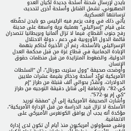
بايدن لإرسال شحنة أسلحة جديدة لكيان العدو
الصهيوني، تشمل القنابل وأسلحة أخرى لتحديث
ترسانتها العسكرية.
يأتي ذلك في وقت يزعم فيه الرئيس جو بايدن تحفّظه
على قيام “إسرائيلي” بعملية برية واسعة على مدينة
رفح جنوب القطاع، فيما لا تزال ألمانيا وبريطانيا تتصدران
قائمة الدول الأوروبية في دعم ، دولة الاحتلال
الإسرائيلي بالأسلحة، رغم أن الأخيرة تُحاكم بتهمة
الإبادة الجماعية في قطاع غزة من قبل محكمة العدل
الدولية، والضغوط المتزايدة من قبل منظمات حقوق
الإنسان.
وأوضحت صحيفة “وول ستريت جورنال”، أن “السلطات
الأمريكية تورّد أسلحة وذخائر بقيمة عشرات ملايين
الدولارات، وتُقدّر بحوالي ألف قنبلة من طراز “إم
كي-82″، بالإضافة إلى قنابل دقيقة التوجيه من طراز
“كي إم يو-572”.
وأشارت الصحيفة الأمريكية إلى أن “صفقة توريد
الأسلحة لا تزال قيد الدراسة من قبل الإدارة الأمريكية”،
مؤكدة أنه يجب أن يوافق الكونغرس الأميركي على
الاتفاقية.
ونفى مسؤولون أمريكيون منذ أيام أن تكون لدى إدارة