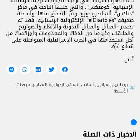
كما أظهرت البيانات في بوابة التجارة الخارجية الرسمية
الإسبانية “كوميكس”، والتي حللها الباحث في مركز
“ديلاس”، أليخاندرو بوزو، وتمّ التحقق منها بواسطة
صحيفة “elDiario.es” الإلكترونية الإسبانية، فقد تم
تصدير “القنابل والقنابل اليدوية والألغام والصواريخ
والطلقات وغيرها من الذخائر والمقذوفات وأجزائها”، من
أجل استخدامها في الحرب الإسرائيلية المتواصلة على
قطاع غزّة.
أ.ش
بريطانيا
,
إسرائيل
,
ألمانيا
,
السلاح
,
ازدواجية المعايير
,
مبيعات
الأسلحة
الاخبار ذات الصلة