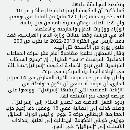
وتخطط للموافقة عليها.
كما ذكرت أن الحكومة الإسرائيلية طلبت أكثر من 10
آلاف ذخيرة دبابة (عيار 120 ملم) من ألمانيا في نوفمبر،
وأن هذا الطلب نوقش بسرية تامة من قبل رئاسة
الوزراء ووزارات الدفاع والخارجية والاقتصاد.
أما في فرنسا، وفقاً لبيانات وزارة الدفاع الفرنسية، فقد
باعت باريس في الفترة 2013-2022 ما يقرب من 200
مليون يورو من الأسلحة لتل أبيب.
وقال ناشطون نظموا مظاهرة أمام مقر شركة الصناعات
الدفاعية الفرنسية “داسو” للطيران، إن “جميع الشركات
الفرنسية التي تبيع الأسلحة لحكومة “إسرائيل”متواطئة
في الإبادة الجماعية المرتكبة في غزة”.
وأعلن نواب من حزب فرنسا الأبية المعارض في 14 فبراير
الجاري، أن فرنسا لا ينبغي أن تكون متواطئة في
“الإبادة الجماعية التي ترتكبها “إسرائيل””، ووقعوا على
عريضة لوقف بيع الأسلحة لها.
ردود الفعل الغاضبة ضد تصدير السلاح إلى “إسرائيل”،
وصلت كذلك إلى إيطاليا، ففي 16 نوفمبر، دعا زعيم حزب
المعارضة الإيطالي حركة 5 نجوم، ورئيس الوزراء السابق
جوزيبي كونتي الحكومة الإيطالية إلى تعليق إمدادات
الأسلحة إلى “إسرائيل” على الفور.