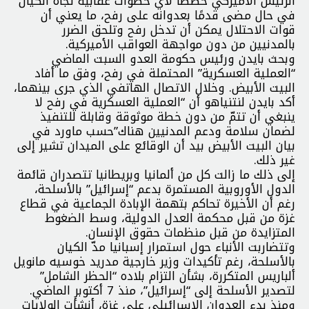
الرئيس الأميركي خططاً لأي خطوات عقابية تجاه الكيان
في حال مضى قدمًا بعدوانه على رفح، ما يعني أن
قوات الاحتلال يمكن أن تدخل رفح وتلحق الضرر
بالمدنيين من دون مواجهة العواقب الأميركية.
وبحث بايدن ورئيس حكومة العدو السبت الماضي
“العملية العسكرية” المحتملة في رفح، وفق ما أفاد
البيت الأبيض. وخلال الاتصال الهاتفي الذي جرى بينهما،
أكد بايدن لنتنياهو أن “العملية العسكرية في رفح لا
ينبغي أن تتمّ من دون خطة موثوقة وقابلة للتنفيذ
لضمان سلامة ودعم المدنيين هناك”حسب ماورد في
بيان البيت الأبيض بيد أن الوقائع على الميدان تشير إلى
غير ذلك.
إلى ذلك ما زالت كل من ألمانيا وبريطانيا تتصدران قائمة
الدول الأوروبية المستمرة بدعم “إسرائيل” بالأسلحة،
رغم أن الأخيرة تحاكم بتهمة الإبادة الجماعية في قطاع
غزة من قبل محكمة العدل الدولية، وسط الضغوط
المتزايدة من قبل منظمات حقوق الإنسان.
وتتضاربت الأنباء حول استمرار إسبانيا مدّ الكيان
بالأسلحة، رغم تأكيدات وزير خارجية مدريد خوسيه مانويل
ألباريس المتكررة، بشأن التزام بلاده “الحظر الشامل”
لتصدير الأسلحة إلى “إسرائيل”، منذ 7 أكتوبر الماضي.
ومنذ بدء العدوان الإسرائيلي على غزة، أنشأت الولايات