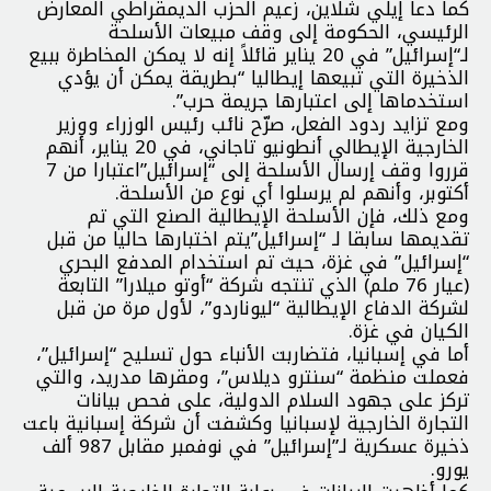
كما دعا إيلي شلاين، زعيم الحزب الديمقراطي المعارض
الرئيسي، الحكومة إلى وقف مبيعات الأسلحة
لـ“إسرائيل” في 20 يناير قائلاً إنه لا يمكن المخاطرة ببيع
الذخيرة التي تبيعها إيطاليا “بطريقة يمكن أن يؤدي
استخدماها إلى اعتبارها جريمة حرب”.
ومع تزايد ردود الفعل، صرّح نائب رئيس الوزراء ووزير
الخارجية الإيطالي أنطونيو تاجاني، في 20 يناير، أنهم
قرروا وقف إرسال الأسلحة إلى “إسرائيل”اعتبارا من 7
أكتوبر، وأنهم لم يرسلوا أي نوع من الأسلحة.
ومع ذلك، فإن الأسلحة الإيطالية الصنع التي تم
تقديمها سابقا لـ “إسرائيل”يتم اختبارها حاليا من قبل
“إسرائيل” في غزة، حيث تم استخدام المدفع البحري
(عيار 76 ملم) الذي تنتجه شركة “أوتو ميلارا” التابعة
لشركة الدفاع الإيطالية “ليوناردو”، لأول مرة من قبل
الكيان في غزة.
أما في إسبانيا، فتضاربت الأنباء حول تسليح “إسرائيل”،
فعملت منظمة “سنترو ديلاس”، ومقرها مدريد، والتي
تركز على جهود السلام الدولية، على فحص بيانات
التجارة الخارجية لإسبانيا وكشفت أن شركة إسبانية باعت
ذخيرة عسكرية لـ”إسرائيل” في نوفمبر مقابل 987 ألف
يورو.