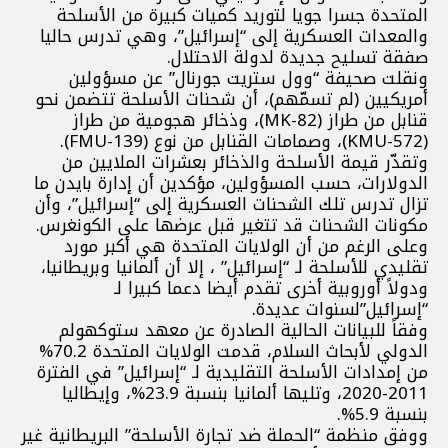
المتحدة جسرا جويا لتوريد كميات كبيرة من الأسلحة
والمعدات العسكرية إلى “إسرائيل”، وهي تدرس حاليا
صفقة تسليح جديدة لدولة الاحتلال.
ونقلت صحيفة “وول ستريت جورنال” عن مسؤولين
أمريكيين (لم تسمّهم)، أن شحنات الأسلحة تتضمن نحو
قنابل من طراز (MK-82)، وذخائر هجومية من طراز
(KMU-572)، وصمامات القنابل من نوع (FMU-139).
وتقدّر قيمة الأسلحة والذخائر بعشرات الملايين من
الدولارات، حسب المسؤولين، مؤكدين أن إدارة بايدن ما
تزال تدرس تلك الشحنات العسكرية إلى “إسرائيل”، وأن
مكونات الشحنات قد تتغير قبل عرضها على الكونغرس.
وعلى الرغم من أن الولايات المتحدة هي أكبر مورد
تقليدي للأسلحة لـ “إسرائيل” ، إلا أن ألمانيا وبريطانيا،
ودولاً أوروبية أخرى تقدم أيضا دعما كبيرا لـ
“إسرائيل”لسنوات عديدة.
وفقاً للبيانات الحالية الصادرة عن معهد ستوكهولم
الدولي لأبحاث السلام، قدمت الولايات المتحدة 70.2%
من إمدادات الأسلحة التقليدية لـ “إسرائيل” في الفترة
2011-2020، وتليها ألمانيا بنسبة 23.9%، وإيطاليا
بنسبة 5.9%.
ووفق منظمة “الحملة ضد تجارة الأسلحة” البريطانية غير