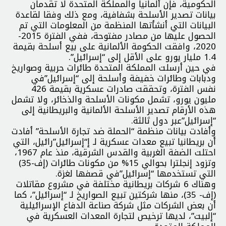
الحكومية، فإن ألمانيا والمملكة المتحدة لا تقدمان
بيانات تصدير الأسلحة بشفافية، ومع ذلك وفقا لقاعدة
البيانات التي أنشأتها المنظمة من المعلومات التي تم
الحصول عليها من مصادر مفتوحة، ففي الفترة 2015-
2020، وافقت الحكومة الألمانية على بيع أسلحة بقيمة
1.4 مليار يورو على الأقل إلى “إسرائيل”.
في حين أرسلت المملكة المتحدة طائرات حربية وصواريخ
ودبابات وطائرات خفيفة وأسلحة إلى “إسرائيل”في
نفس الفترة، وتحققت صادرات عسكرية بقيمة 426
مليون يورو، تشمل مكونات الأسلحة والذخائر، ولا تشمل
هذه الأرقام تصدير الأسلحة الألمانية والبريطانية إلى
“إسرائيل”عبر دول ثالثة.
وأفادت بيانات منظمة “الحملة ضد تجارة الأسلحة” أفادت
أن بريطانيا تبيع معدات عسكرية لـ إ“إسرائيل”رائيل، التي
احتلت الضفة الغربية والقدس الشرقية، منذ عام 1967،
وتزود إنجلترا بحوالي 15% من مكونات طائرات (إف-35)
التي تستخدمها “إسرائيل”في قصفها لغزة.
وهناك 6 شركات بريطانية مختلفة في مشروع مقاتلات
(إف- 35)، منها شركتين تبيع الصواريخ لـ “إسرائيل”، كما
أن بعض الشركات مثل شركة صناعة الدفاع الإسرائيلية
“إلبيت”، لديها ترخيص لتجارة المعدات العسكرية في