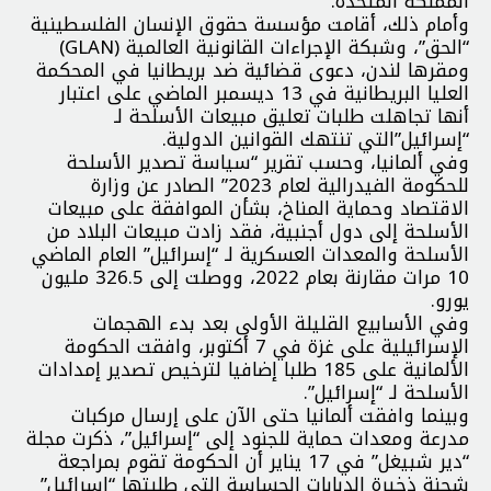
المملكة المتحدة.
وأمام ذلك، أقامت مؤسسة حقوق الإنسان الفلسطينية
“الحق”، وشبكة الإجراءات القانونية العالمية (GLAN)
ومقرها لندن، دعوى قضائية ضد بريطانيا في المحكمة
العليا البريطانية في 13 ديسمبر الماضي على اعتبار
أنها تجاهلت طلبات تعليق مبيعات الأسلحة لـ
“إسرائيل”التي تنتهك القوانين الدولية.
وفي ألمانيا، وحسب تقرير “سياسة تصدير الأسلحة
للحكومة الفيدرالية لعام 2023” الصادر عن وزارة
الاقتصاد وحماية المناخ، بشأن الموافقة على مبيعات
الأسلحة إلى دول أجنبية، فقد زادت مبيعات البلاد من
الأسلحة والمعدات العسكرية لـ “إسرائيل” العام الماضي
10 مرات مقارنة بعام 2022، ووصلت إلى 326.5 مليون
يورو.
وفي الأسابيع القليلة الأولى بعد بدء الهجمات
الإسرائيلية على غزة في 7 أكتوبر، وافقت الحكومة
الألمانية على 185 طلبا إضافيا لترخيص تصدير إمدادات
الأسلحة لـ “إسرائيل”.
وبينما وافقت ألمانيا حتى الآن على إرسال مركبات
مدرعة ومعدات حماية للجنود إلى “إسرائيل”، ذكرت مجلة
“دير شبيغل” في 17 يناير أن الحكومة تقوم بمراجعة
شحنة ذخيرة الدبابات الحساسة التي طلبتها “إسرائيل”