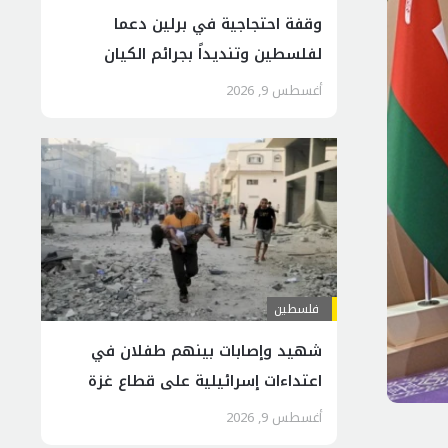
وقفة احتجاجية في برلين دعما
لفلسطين وتنديداً بجرائم الكيان
الصهیوني
أغسطس 9, 2026
فلسطين
شهيد وإصابات بينهم طفلان في
اعتداءات إسرائيلية على قطاع غزة
أغسطس 9, 2026