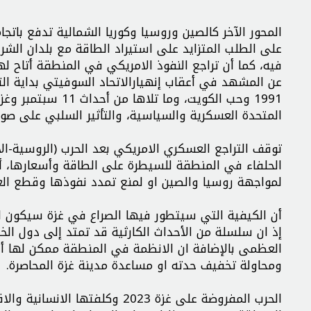
المحور الآخر كالصين وروسيا وكوريا الشمالية تدفع باتجا
على الطلب المتزايد على استيراد الطاقة مع بلدان الشر
فيه، كما أن تراجع النفوذ الامريكي في المنطقة أتاح ل
عن المشهد في أعقاب إنهيارالاتحاد السوفيتي بداية الت
1991 وحب الكويت، و
المتحدة العسكرية والسياسية، والتأثير السلبي على صور
الحلفاء في المنطقة للسيطرة على الطاقة وأسعارها، أو
لمواجهة روسيا والصين او لمنع تمدد نفوذها وقطع العل
أن الكيفية التي سيتطور فيها الصراع في غزة سيكون لها
إذ ان سلسلة من الأحداث الكارثية قد تمتد إلى دول الخ
العظمى بالإضافة ان الانظمة في المنطقة ممكن لها أن
ومحاولة تخفيف حدته او مساعدة مدينة غزة المحاصرة.
الحرب المفروضة على غزة 2023 وك