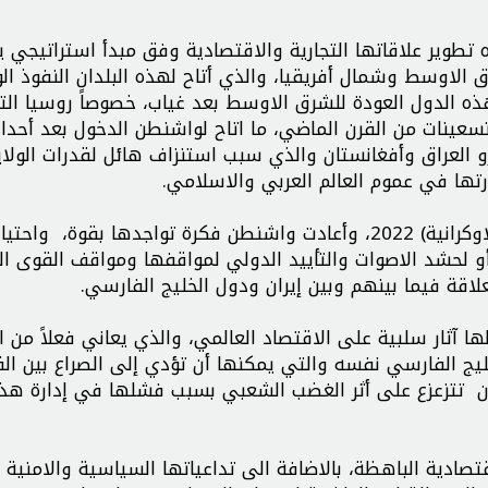
ه تطوير علاقاتها التجارية والاقتصادية وفق مبدأ استراتيجي 
ق الاوسط وشمال أفريقيا، والذي أتاح لهذه البلدان النفوذ ال
هذه الدول العودة للشرق الاوسط بعد غياب، خصوصاً روسيا الت
سعينات من القرن الماضي، ما اتاح لواشنطن الدخول بعد أحدا
ما تلاها من أحداث 11 سبتمبر وغزو العراق وأفغانستان والذي سبب استنزاف هائل لقدرات الول
تها في عموم العالم العربي والاسلامي.
توقف التراجع العسكري الامريكي بعد الحرب (الروسية-الاوكرانية) 2022، وأعادت واشنطن فكرة تواجدها بقو
 لحشد الاصوات والتأييد الدولي لمواقفها ومواقف القوى الغ
اقة فيما بينهم وبين إيران ودول الخليج الفارسي.
 آثار سلبية على الاقتصاد العالمي، والذي يعاني فعلاً من 
ليج الفارسي نفسه والتي يمكنها أن تؤدي إلى الصراع بين ال
 تتزعزع على أثر الغضب الشعبي بسبب فشلها في إدارة هذا 
لفتها الانسانية والاقتصادية الباهظة، بالاضافة الى تداعياتها السياسية والامني