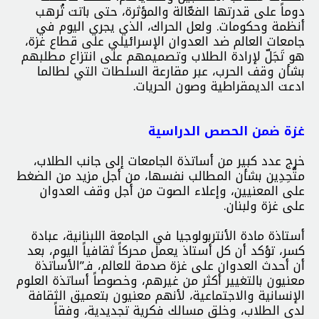
دوماً على قدرتها الفعّالة والمؤثرة، حتى باتت تُرهب
أنظمة وحكومات. ولعل الحراك، الذي يجري اليوم في
جامعات العالم ضد العدوان الإسرائيلي على قطاع غزة،
هو تَجَلّ لإرادة الطلاب وتصميمهم على انتزاع مطلبهم
بشأن وقف الحرب، عبر مقارعة السلطات التي لطالما
ادعت الديمقراطية وصون الحريات.
غزة ضمن الحصص الدراسية
خرج عدد كبير من أساتذة الجامعات إلى جانب الطلاب،
متَّحِدِين بشأن المطالب نفسها، من أجل مزيد من الضغط
على المعنيين، وإعلاء الصوت من أجل وقف العدوان
على غزة ولبنان.
أستاذة مادة الأنتربولوجيا في الجامعة اللبنانية، عبادة
كسر، تؤكد أن كل أستاذ يعمل محركاً ثقافياً اليوم، بعد
أن أحدث العدوان على غزة صدمة للعالم، فـ”الأساتذة
معنيون بالتغيير أكثر من غيرهم، وخصوصاً أساتذة العلوم
الإنسانية والاجتماعية، لأنهم معنيون بتعميق الثقافة
لدى الطلاب، وخلق مسالك فكرية تجديدية، وفقاً