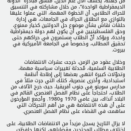
من جهته، يكشف آلان علم الدين، منسق مبادرة “الدولة
الديمقراطية الواحدة”، من خلال مشاركته في التنسيق
للحراك الطلابي، أن الخطوة المهمة، التي عملوا عليها
بالتوازي مع انطلاق الحراك في الجامعات، هي إدارة
حلقات نقاش بشأن موضوع حل الدولتين كخيار ممنوع،
وحق الفلسطينيين في أن يكون لهم دولة ديمقراطية
واحدة، ويؤكد أنّ الطلاب مستمرون في حراكهم حتى
تحقيق المطالب، وخصوصاً في الجامعة الأميركية في
بيروت.
وخلال عقود من الزمن، خرجت عشرات الانتفاضات
الطلابية السلمية، مُحدثة تغييرات سياسية مهمة،
وتحوّلات كبيرة انتهى بعضها إلى إطاحة أنظمة
استبدادية، وأخرى عنصرية، كتلك التي جرت مثلاً في
مدارس سويتو في جنوب أفريقيا، حيث خرج الآلاف من
الطلاب، احتجاجاً على نظام الفصل العنصري القائم في
البلاد آنذاك، بين عامي 1970 و1980. وأجمع المؤرخون
على أن هذه الانتفاضة هي من أهم التحركات التي
ساهمت في القضاء على نظام الفصل العنصري.
لا يزال التاريخ يسجل مزيداً من الانتفاضات الطلابية، على
اختلاف مطالب المحتجين وقضاياهم، لكنها حافظت