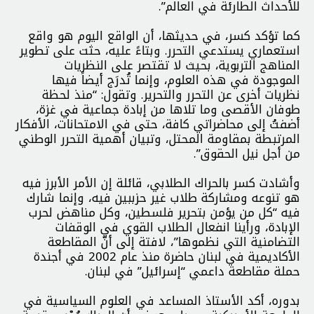
للأحداث الطارئة في العالم”.
كما تؤكد كسر، في حديثها، أن الواقع اليوم هو واقع
استعماري يستدعي التحرر. وبتاءً عليه، حثت على تطوير
المناهج التربوية، بحيث لا تقتصر على النظريات
الموجودة في هذه العلوم، وإنما تُدرَج أيضاً فيها
نظريات أخرى عن التحرر والتحرير. وتقول: “منذ لحظة
طوفان الأقصى وما تلاها من إبادة جماعية في غزة،
أضفتُ إلى محاضراتي كافة، حتى في الامتحانات، الأفكار
المرتبطة بمقاومة المحتل، وتبيان أهمية التحرر الوطني
من أجل نيل الحقوق”.
وأشادت كسر بالحراك الطلابي، قائلة إن الأمر الأبرز فيه
هو تنوعه ومشاركة طلاب غير حزببين فيه، وإنما شارك
فيه “كل من يؤمن بتحرير فلسطين، وكل مناهض لحرب
الإبادة، ورأينا انفعال الطلاب القوي في الوقفات
التضامنية التي نظموها”، لافتة إلى أنّ المقاطعة
الأكاديمية في لبنان حاضرة منذ عام 2002 في أجندة
حملة مقاطعة داعمي “إسرائيل” في لبنان.
بدوره، أكد الأستاذ المساعد في العلوم السياسية في