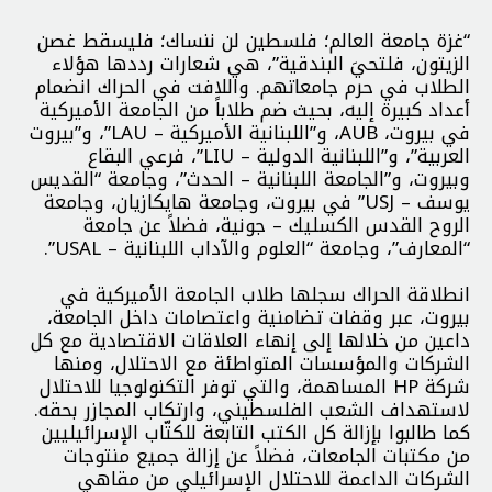
“غزة جامعة العالم؛ فلسطين لن ننساك؛ فليسقط غصن
الزيتون، فلتحيَ البندقية”، هي شعارات رددها هؤلاء
الطلاب في حرم جامعاتهم. واللافت في الحراك انضمام
أعداد كبيرة إليه، بحيث ضم طلاباً من الجامعة الأميركية
في بيروت، AUB، و”اللبنانية الأميركية – LAU”، و”بيروت
العربية”، و”اللبنانية الدولية – LIU”، فرعي البقاع
وبيروت، و”الجامعة اللبنانية – الحدث”، وجامعة “القديس
يوسف – USJ” في بيروت، وجامعة هايكازيان، وجامعة
الروح القدس الكسليك – جونية، فضلاً عن جامعة
“المعارف”، وجامعة “العلوم والآداب اللبنانية – USAL”.
انطلاقة الحراك سجلها طلاب الجامعة الأميركية في
بيروت، عبر وقفات تضامنية واعتصامات داخل الجامعة،
داعين من خلالها إلى إنهاء العلاقات الاقتصادية مع كل
الشركات والمؤسسات المتواطئة مع الاحتلال، ومنها
شركة HP المساهمة، والتي توفر التكنولوجيا للاحتلال
لاستهداف الشعب الفلسطيني، وارتكاب المجازر بحقه.
كما طالبوا بإزالة كل الكتب التابعة للكتّاب الإسرائيليين
من مكتبات الجامعات، فضلاً عن إزالة جميع منتوجات
الشركات الداعمة للاحتلال الإسرائيلي من مقاهي